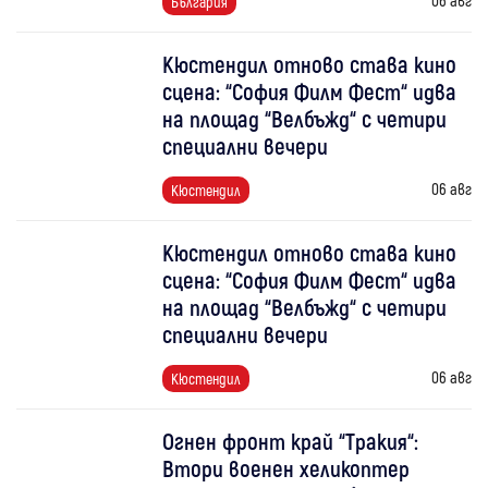
България
Кюстендил отново става кино
сцена: “София Филм Фест“ идва
на площад “Велбъжд“ с четири
специални вечери
06 авг
Кюстендил
Кюстендил отново става кино
сцена: “София Филм Фест“ идва
на площад “Велбъжд“ с четири
специални вечери
06 авг
Кюстендил
Огнен фронт край “Тракия“:
Втори военен хеликоптер