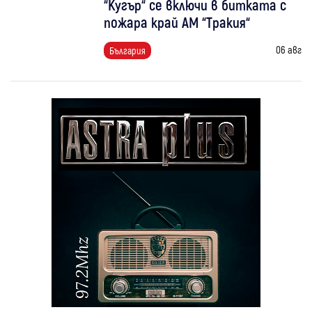
“Кугър“ се включи в битката с
пожара край АМ “Тракия“
06 авг
България