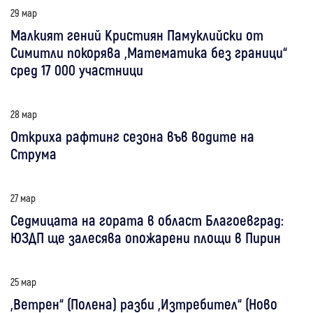
29 мар
Малкият гений Кристиян Памуклийски от
Симитли покорява „Математика без граници“
сред 17 000 участници
28 мар
Откриха рафтинг сезона във водите на
Струма
27 мар
Седмицата на гората в област Благоевград:
ЮЗДП ще залесява опожарени площи в Пирин
25 мар
„Ветрен“ (Полена) разби „Изтребител“ (Ново