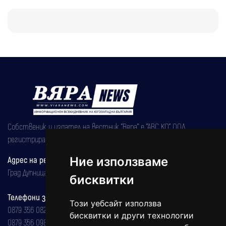
Собственик и издател на вестник "Вяра" е "АВС КО" ООД,
регистрирана на 08.05.2002 година.
Адрес на редакцията
Ние използваме
Град Дупница, ул.''Христо Ботев" 43
бисквитки
Телефони за реклама и абонаменти
Този уебсайт използва
0879 356 082
бисквитки и други технологии
0879 356 098