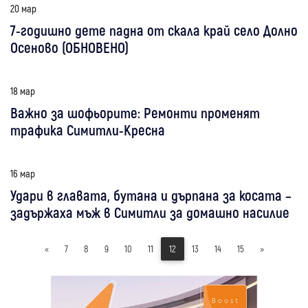
20 мар
7-годишно дете падна от скала край село Долно
Осеново (ОБНОВЕНО)
18 мар
Важно за шофьорите: Ремонти променят
трафика Симитли-Кресна
16 мар
Удари в главата, бутана и дърпана за косата –
задържаха мъж в Симитли за домашно насилие
«
7
8
9
10
11
12
13
14
15
»