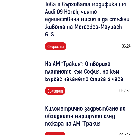
Това е върховата модификация
Audi Q9 Horch, чиято
еднинствена мисия е да стъжни
живота на Mercedes-Maybach
GLS
06:24
Скорости
На АМ “Тракия“: Отвориха
платното към София, но към
Бургас чакането стига 3 часа
06 авг
България
Километрично задръстване по
обходните маршрути след
пожара на АМ "Тракия
06 авг