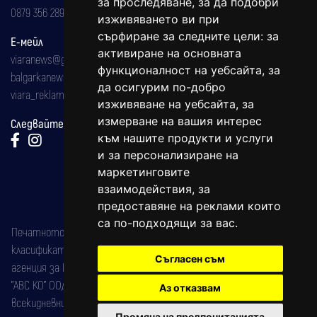
за проследяване, за да подобри
0879 356 289
изживяването ви при
сърфиране за следните цели:
за
Е-мейл
активиране на основната
viaranews@gmail.com
функционалност на уебсайта
,
за
balgarkanews@gmail.com
да осигурим по-добро
viara_reklama@mail.bg
изживяване на уебсайта
,
за
измерване на вашия интерес
Следвайте ни:
към нашите продукти и услуги
и за персонализиране на
маркетинговите
взаимодействия
,
за
предоставяне на реклами които
са по-подходящи за вас
.
Печатното издание на вестника е регистрирано в националния
класификатор на печатните издания (Българска национална
Съгласен съм
агенция за ISSN) под номер: ISSN 1312-4722.
"АВС КО" ООД е притежател на марката: Вяра информационен
Аз отказвам
всекидневник на югозападна България, със свидетелство за марка
Промяна на предпочитанията