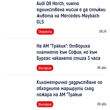
Audi Q9 Horch, чиято
еднинствена мисия е да стъжни
живота на Mercedes-Maybach
GLS
06:24
Скорости
На АМ “Тракия“: Отвориха
платното към София, но към
Бургас чакането стига 3 часа
06 авг
България
Километрично задръстване по
обходните маршрути след
пожара на АМ "Тракия
06 авг
България