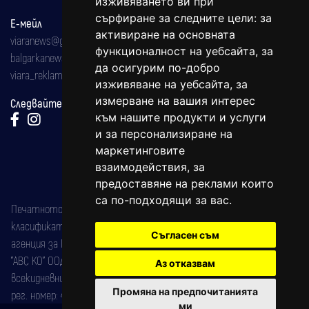
изживяването ви при
сърфиране за следните цели:
за
Е-мейл
активиране на основната
viaranews@gmail.com
функционалност на уебсайта
,
за
balgarkanews@gmail.com
да осигурим по-добро
viara_reklama@mail.bg
изживяване на уебсайта
,
за
измерване на вашия интерес
Следвайте ни:
към нашите продукти и услуги
и за персонализиране на
маркетинговите
взаимодействия
,
за
предоставяне на реклами които
са по-подходящи за вас
.
Печатното издание на вестника е регистрирано в националния
класификатор на печатните издания (Българска национална
Съгласен съм
агенция за ISSN) под номер: ISSN 1312-4722.
"АВС КО" ООД е притежател на марката: Вяра информационен
Аз отказвам
всекидневник на югозападна България, със свидетелство за марка
Промяна на предпочитанията
рег. номер: 47857/11.05.2004 година.
ми