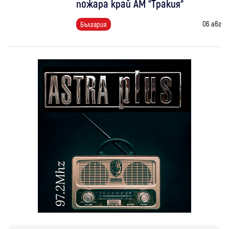
пожара край АМ “Тракия“
06 авг
България