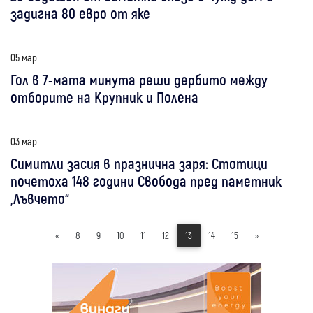
задигна 80 евро от яке
05 мар
Гол в 7-мата минута реши дербито между
отборите на Крупник и Полена
03 мар
Симитли засия в празнична заря: Стотици
почетоха 148 години Свобода пред паметник
„Лъвчето“
«
8
9
10
11
12
13
14
15
»