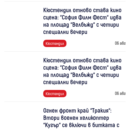
Кюстендил отново става кино
сцена: “София Филм Фест“ идва
на площад “Велбъжд“ с четири
специални вечери
06 авг
Кюстендил
Кюстендил отново става кино
сцена: “София Филм Фест“ идва
на площад “Велбъжд“ с четири
специални вечери
06 авг
Кюстендил
Огнен фронт край “Тракия“:
Втори военен хеликоптер
“Кугър“ се включи в битката с