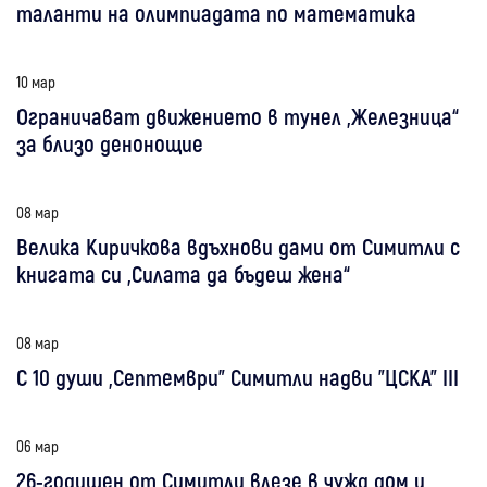
таланти на олимпиадата по математика
10 мар
Ограничават движението в тунел „Железница“
за близо денонощие
08 мар
Велика Киричкова вдъхнови дами от Симитли с
книгата си „Силата да бъдеш жена“
08 мар
С 10 души „Септември” Симитли надви "ЦСКА" III
06 мар
26-годишен от Симитли влезе в чужд дом и