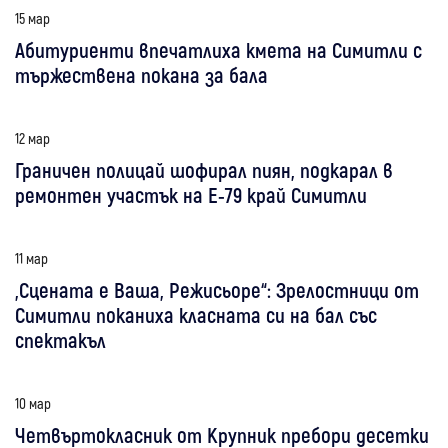
15 мар
Абитуриенти впечатлиха кмета на Симитли с
тържествена покана за бала
12 мар
Граничен полицай шофирал пиян, подкарал в
ремонтен участък на Е-79 край Симитли
11 мар
„Сцената е Ваша, Режисьоре“: Зрелостници от
Симитли поканиха класната си на бал със
спектакъл
10 мар
Четвъртокласник от Крупник пребори десетки