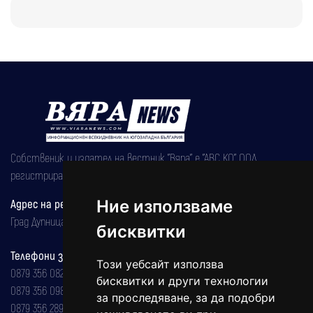
Собственик и издател на вестник "Вяра" е "АВС КО" ООД,
регистрирана на 08.05.2002 година.
Адрес на редакцията
Ние използваме
Град Дупница, ул.''Христо Ботев" 43
бисквитки
Телефони за реклама и абонаменти
Този уебсайт използва
0879 356 082
бисквитки и други технологии
0879 356 098
за проследяване, за да подобри
0879 356 289