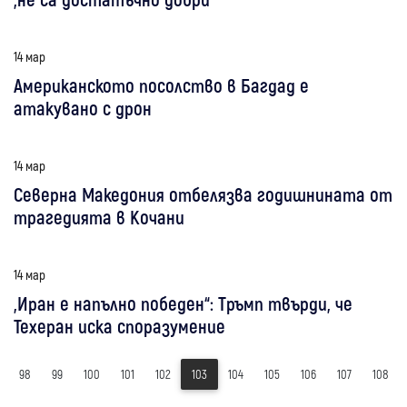
14 мар
Американското посолство в Багдад е
атакувано с дрон
14 мар
Северна Македония отбелязва годишнината от
трагедията в Кочани
14 мар
„Иран е напълно победен“: Тръмп твърди, че
Техеран иска споразумение
98
99
100
101
102
103
104
105
106
107
108