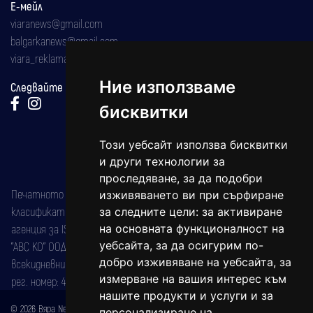
Е-мейл
viaranews@gmail.com
balgarkanews@gmail.com
viara_reklama@mail.bg
Ние използваме
Следвайте ни:
бисквитки
Този уебсайт използва бисквитки
и други технологии за
проследяване, за да подобри
Печатното издание на вестника е регистрирано в националния
изживяването ви при сърфиране
класификатор на печатните издания (Българска национална
за следните цели:
за активиране
агенция за ISSN) под номер: ISSN 1312-4722.
на основната функционалност на
уебсайта
,
за да осигурим по-
"АВС КО" ООД е притежател на марката: Вяра информационен
добро изживяване на уебсайта
,
за
всекидневник на югозападна България, със свидетелство за марка
измерване на вашия интерес към
рег. номер: 47857/11.05.2004 година.
нашите продукти и услуги и за
© 2026 Вяра News Всички права запазени!
персонализиране на