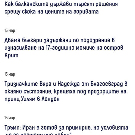
Как балканските държави търсят решения
срещу скока на цените на горивата
15 мар
Двама българи задържани по подозрение в
изнасилване на 17-годишно момиче на остров
Крит
15 мар
Тризначките Вяра и Надежда от Благоевград в
окаяно състояние, крещяха под прозорците на
принц Уилям в Лондон
15 мар
Тръмп: Иран е готов за примирие, но условията
„не са достатъчно добри“