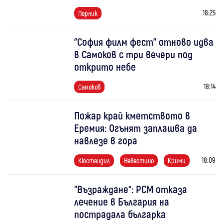
18:25
Перник
"София филм фест" отново идва
в Самоков с три вечери под
открито небе
18:14
Самоков
Пожар край кметството в
Еремия: Огънят заплашва да
навлезе в гора
18:09
Кюстендил
Невестино
Крими
“Възраждане“: РСМ отказа
лечение в България на
пострадала българка