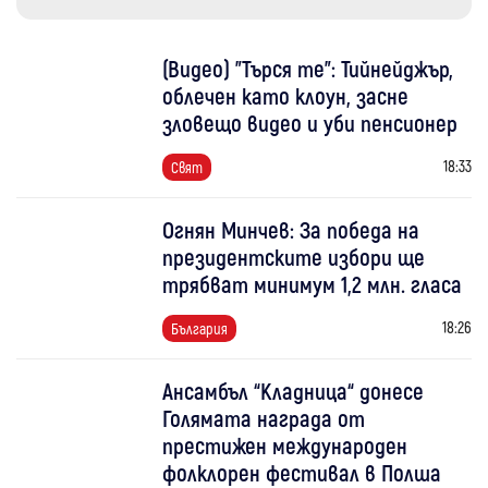
(Видео) "Търся те": Тийнейджър,
облечен като клоун, засне
зловещо видео и уби пенсионер
18:33
Свят
Огнян Минчев: За победа на
президентските избори ще
трябват минимум 1,2 млн. гласа
18:26
България
Ансамбъл “Кладница“ донесе
Голямата награда от
престижен международен
фолклорен фестивал в Полша