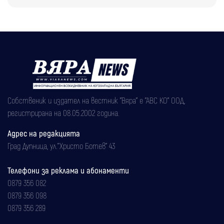
Собственик и издател на вестник "Вяра" е "АВС КО" ООД,
регистрирана на 08.05.2002 година.
Адрес на редакцията
Град Дупница, ул.''Христо Ботев" 43
Телефони за реклама и абонаменти
0879 356 082
0879 356 098
0879 356 289