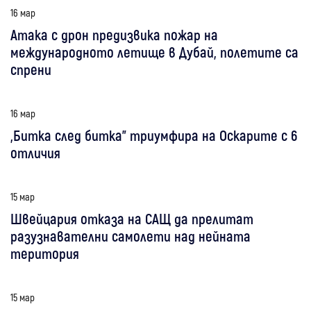
16 мар
Атака с дрон предизвика пожар на
международното летище в Дубай, полетите са
спрени
16 мар
„Битка след битка” триумфира на Оскарите с 6
отличия
15 мар
Швейцария отказа на САЩ да прелитат
разузнавателни самолети над нейната
територия
15 мар