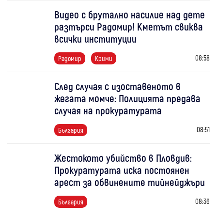
Видео с брутално насилие над дете
разтърси Радомир! Кметът свиква
всички институции
08:58
Радомир
Крими
След случая с изоставеното в
жегата момче: Полицията предава
случая на прокуратурата
08:51
България
Жестокото убийство в Пловдив:
Прокуратурата иска постоянен
арест за обвинените тийнейджъри
08:36
България