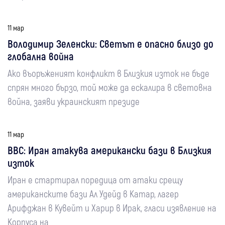
11 мар
Володимир Зеленски: Светът е опасно близо до
глобална война
Ако въоръженият конфликт в Близкия изток не бъде
спрян много бързо, той може да ескалира в световна
война, заяви украинският президе
11 мар
BBC: Иран атакува американски бази в Близкия
изток
Иран е стартирал поредица от атаки срещу
американските бази Ал Удейд в Катар, лагер
Арифджан в Кувейт и Харир в Ирак, гласи изявление на
Корпуса на