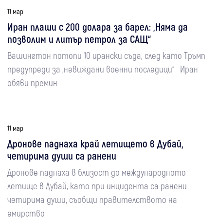
11 мар
Иран плаши с 200 долара за барел: „Няма да
позволим и литър петрол за САЩ“
Вашингтон потопи 10 ирански съда, след като Тръмп
предупреди за „невиждани военни последици“ Иран
обяви премин
11 мар
Дронове паднаха край летището в Дубай,
четирима души са ранени
Дронове паднаха в близост до международното
летище в Дубай, като при инцидента са ранени
четирима души, съобщи правителството на
емирство