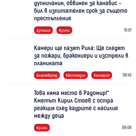
дупничанин, обвинен за канабис –
бил в изпитателен срок за същото
престъпление
10:01
Дупница
Крими
Камери ще пазят Рила: Ще следят
за пожари, бракониери и изстрели в
планината
09:43
Благоевград
Кюстендил
България
Това няма място в Радомир!“
Кметът Кирил Стоев с остра
реакция след кадрите с насилие
между деца
09:08
Крими