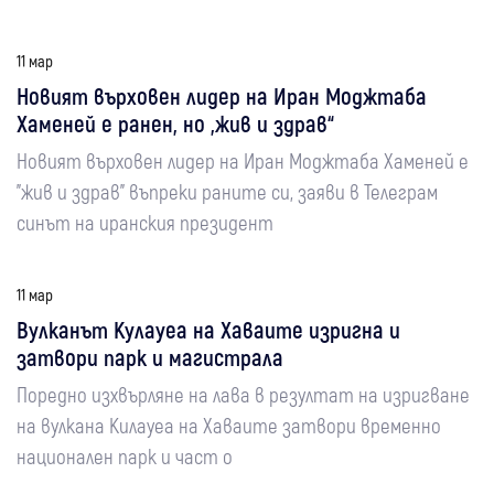
11 мар
Новият върховен лидер на Иран Моджтаба
Хаменей е ранен, но „жив и здрав“
Новият върховен лидер на Иран Моджтаба Хаменей е
"жив и здрав" въпреки раните си, заяви в Телеграм
синът на иранския президент
11 мар
Вулканът Кулауеа на Хаваите изригна и
затвори парк и магистрала
Поредно изхвърляне на лава в резултат на изригване
на вулкана Килауеа на Хаваите затвори временно
национален парк и част о