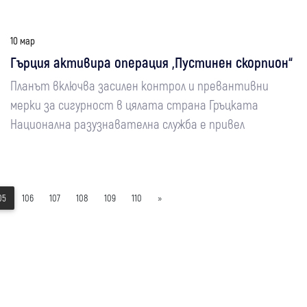
10 мар
Гърция активира операция „Пустинен скорпион“
Планът включва засилен контрол и превантивни
мерки за сигурност в цялата страна Гръцката
Национална разузнавателна служба е привел
05
106
107
108
109
110
»