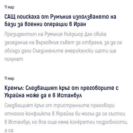
11 мар
САЩ поискаха от Румъния използването на
бази за военни операции в Иран
Президентът на Румъния Никушор Дан свика
заседание на Върховния съвет за отбрана, за да се
обсъди дали Съединените американски щати ще
получат
11 мар
Кремъл: Следващият кръг от преговорите с
Украйна може да е в Истанбул
Следващият кръг от тристранните преговори
относно конфликта в Украйна би могъл да се състои
в Истанбул, но все още няма конкретни подробности,
а са