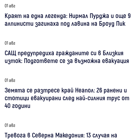
01 авг
Краят на една легенда: Нирмал Пурджа и още 9
алпинисти загинаха под лавина на Броуд Пик
01 авг
САЩ предупредиха гражданите си в Близкия
изток: Подгответе се за възможна евакуация
01 авг
Земята се разтресе край Неапол: 26 ранени и
стотици евакуирани след най-силния трус от
40 години
01 авг
Тревога в Северна Македония: 13 случая на