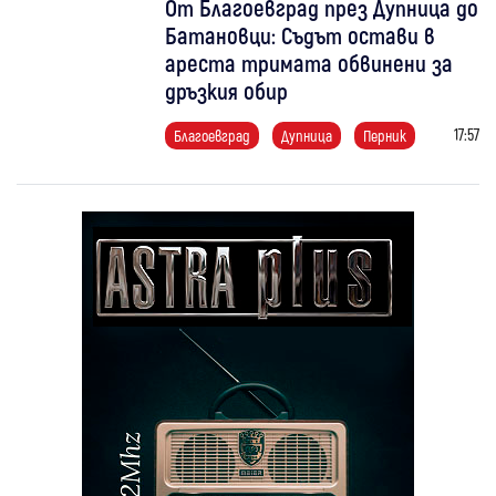
От Благоевград през Дупница до
Батановци: Съдът остави в
ареста тримата обвинени за
дръзкия обир
17:57
Благоевград
Дупница
Перник