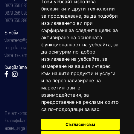
Този уебсайт използва
0879 356 082
бисквитки и други технологии
0879 356 098
за проследяване, за да подобри
0879 356 289
изживяването ви при
сърфиране за следните цели:
за
Е-мейл
активиране на основната
viaranews@gmail.com
функционалност на уебсайта
,
за
balgarkanews@gmail.com
да осигурим по-добро
viara_reklama@mail.bg
изживяване на уебсайта
,
за
измерване на вашия интерес
Следвайте ни:
към нашите продукти и услуги
и за персонализиране на
маркетинговите
взаимодействия
,
за
предоставяне на реклами които
са по-подходящи за вас
.
Печатното издание на вестника е регистрирано в националния
класификатор на печатните издания (Българска национална
Съгласен съм
агенция за ISSN) под номер: ISSN 1312-4722.