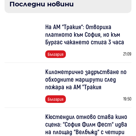
Последни новини
На АМ “Тракия“: Отвориха
платното към София, но към
Бургас чакането стига 3 часа
21:09
България
Километрично задръстване по
обходните маршрути след
пожара на АМ "Тракия
19:50
България
Кюстендил отново става кино
сцена: “София Филм Фест“ идва
на площад “Велбъжд“ с четири