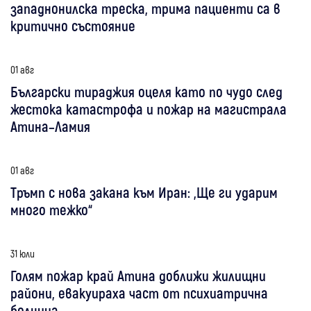
западнонилска треска, трима пациенти са в
критично състояние
01 авг
Български тираджия оцеля като по чудо след
жестока катастрофа и пожар на магистрала
Атина–Ламия
01 авг
Тръмп с нова закана към Иран: „Ще ги ударим
много тежко“
31 юли
Голям пожар край Атина доближи жилищни
райони, евакуираха част от психиатрична
болница