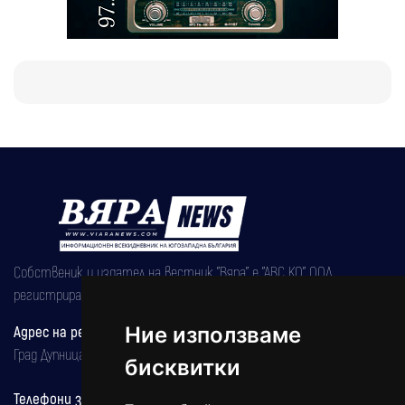
Собственик и издател на вестник "Вяра" е "АВС КО" ООД,
регистрирана на 08.05.2002 година.
Адрес на редакцията
Ние използваме
Град Дупница, ул.''Христо Ботев" 43
бисквитки
Телефони за реклама и абонаменти