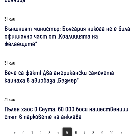
31 юли
Външният министър: България никога не е била
официално част от „Коалицията на
желаещите“
31 юли
Вече са факт! Два американски самолета
кацнаха в авиобаза „Безмер“
31 юли
Пълен хаос в Сеута. 60 000 боси нашественици
спят в парковете на анклава
«
0
1
2
3
4
5
6
7
8
9
10
»