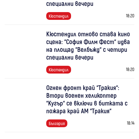
специални вечери
18:20
Кюстендил
Кюстендил отново става кино
сцена: “София Филм Фест“ идва
на площад “Велбъжд“ с четири
специални вечери
18:20
Кюстендил
Огнен фронт край “Тракия“:
Втори военен хеликоптер
“Кугър“ се включи в битката с
пожара край АМ “Тракия“
18:14
България