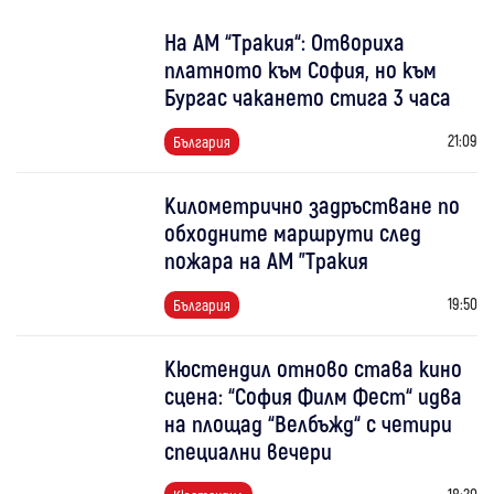
На АМ “Тракия“: Отвориха
платното към София, но към
Бургас чакането стига 3 часа
21:09
България
Километрично задръстване по
обходните маршрути след
пожара на АМ "Тракия
19:50
България
Кюстендил отново става кино
сцена: “София Филм Фест“ идва
на площад “Велбъжд“ с четири
специални вечери
18:20