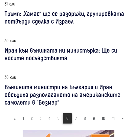
31 юли
Тръмп: „Хамас“ ще се разоръжи, групировката
потвърди сделка с Израел
30 юли
Иран към външната ни министърка: Ще си
носите последствията
30 юли
Външните министри на България и Иран
обсъдиха разполагането на американските
самолети в "Безмер"
«
1
2
3
4
5
6
7
8
9
10
11
»