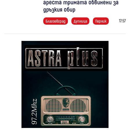
ареста тримата обвинени за
дръзкия обир
17:57
Благоевград
Дупница
Перник