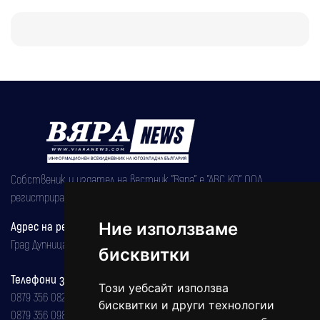
Собственик и издател на вестник "Вяра" е "АВС КО" ООД,
регистрирана на 08.05.2002 година.
Адрес на редакцията
Ние използваме
Град Дупница, ул.''Христо Ботев" 43
бисквитки
Телефони за реклама и абонаменти
Този уебсайт използва
0879 356 082
бисквитки и други технологии
0879 356 098