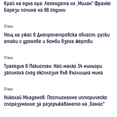
Край на една ера: Легендата на „Милан“ Франко
Барези почина на 66 години
31 юли
Нощ на ужас в Днепропетровска област: руски
атаки с дронове и бомби взеха жертви
31 юли
Трагедия в Пакистан: Най-малко 34 миньори
загинаха след експлозия във въглищна мина
31 юли
Николай Младенов: Постигнахме историческо
споразумение за разоръжаването на „Хамас“