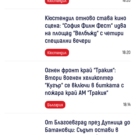
Кюстендил
Кюстендил отново става кино
сцена: “София Филм Фест“ идва
на площад “Велбъжд“ с четири
специални вечери
18:20
Кюстендил
Огнен фронт край “Тракия“:
Втори военен хеликоптер
“Кугър“ се включи в битката с
пожара край АМ “Тракия“
18:14
България
От Благоевград през Дупница до
Батановци: Съдът остави в