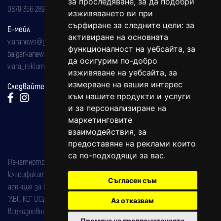
за проследяване, за да подобри
0879 356 289
изживяването ви при
сърфиране за следните цели:
за
Е-мейл
активиране на основната
viaranews@gmail.com
функционалност на уебсайта
,
за
balgarkanews@gmail.com
да осигурим по-добро
viara_reklama@mail.bg
изживяване на уебсайта
,
за
измерване на вашия интерес
Следвайте ни:
към нашите продукти и услуги
и за персонализиране на
маркетинговите
взаимодействия
,
за
предоставяне на реклами които
са по-подходящи за вас
.
Печатното издание на вестника е регистрирано в националния
класификатор на печатните издания (Българска национална
Съгласен съм
агенция за ISSN) под номер: ISSN 1312-4722.
"АВС КО" ООД е притежател на марката: Вяра информационен
Аз отказвам
всекидневник на югозападна България, със свидетелство за марка
Промяна на предпочитанията