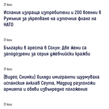
31 юли
Испания изпраща изтребители и 200 военни в
Румъния за укрепване на източния фланг на
НАТО
31 юли
Българки в ареста в Солун: Две жени са
заподозрени за серия джебчийски кражби
31 юли
(Видео, Снимки) Хиляди имигранти щурмуваха
испанския анклав Сеута, Мадрид разположи
армията и обяви извънредно положение
31 юли