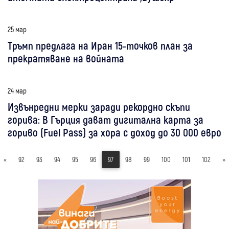
25 мар
Тръмп предлага на Иран 15-точков план за
прекратяване на войната
24 мар
Извънредни мерки заради рекордно скъпи
горива: В Гърция дават дигитална карта за
гориво (Fuel Pass) за хора с доход до 30 000 евро
«
92
93
94
95
96
97
98
99
100
101
102
»