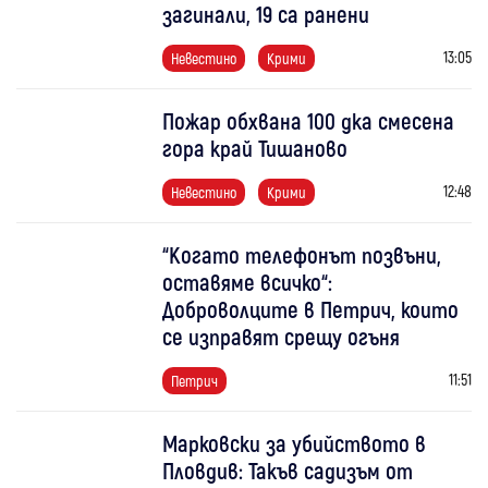
загинали, 19 са ранени
13:05
Невестино
Крими
Пожар обхвана 100 дка смесена
гора край Тишаново
12:48
Невестино
Крими
“Когато телефонът позвъни,
оставяме всичко“:
Доброволците в Петрич, които
се изправят срещу огъня
11:51
Петрич
Марковски за убийството в
Пловдив: Такъв садизъм от