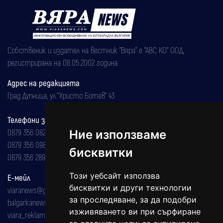
Собственик и издател на вестник "Вяра" е "АВС КО" ООД,
регистрирана на 08.05.2002 година.
Адрес на редакцията
Град Дупница, ул.''Христо Ботев" 43
Телефони за реклама и абонаменти
0879 356 082
Ние използваме
0879 356 098
бисквитки
0879 356 289
Този уебсайт използва
Е-мейл
бисквитки и други технологии
viaranews@gmail.com
за проследяване, за да подобри
balgarkanews@gmail.com
изживяването ви при сърфиране
viara_reklama@mail.bg