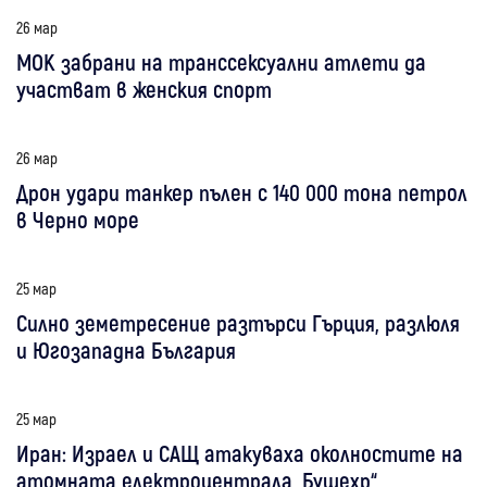
26 мар
МОК забрани на транссексуални атлети да
участват в женския спорт
26 мар
Дрон удари танкер пълен с 140 000 тона петрол
в Черно море
25 мар
Силно земетресение разтърси Гърция, разлюля
и Югозападна България
25 мар
Иран: Израел и САЩ атакуваха околностите на
атомната електроцентрала „Бушехр“