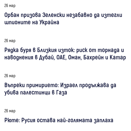
26 мар
Орбан призова Зеленски незабавно да изтегли
шпионите на Украйна
26 мар
Рядка буря в Близкия изток: риск от торнада и
наводнения в Дубай, ОАЕ, Оман, Бахрейн и Катар
26 мар
Въпреки примирието: Израел продължава да
убива палестинци в Газа
26 мар
Рюте: Русия остава най-голямата заплаха