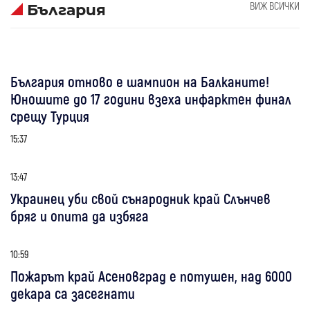
ВИЖ ВСИЧКИ
България
България отново е шампион на Балканите!
Юношите до 17 години взеха инфарктен финал
срещу Турция
15:37
13:47
Украинец уби свой сънародник край Слънчев
бряг и опита да избяга
10:59
Пожарът край Асеновград е потушен, над 6000
декара са засегнати