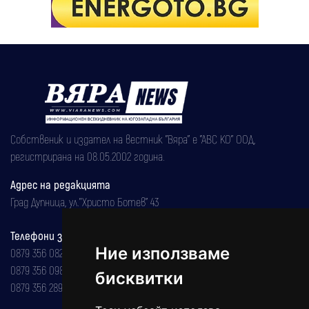
Собственик и издател на вестник "Вяра" е "АВС КО" ООД,
регистрирана на 08.05.2002 година.
Адрес на редакцията
Град Дупница, ул.''Христо Ботев" 43
Телефони за реклама и абонаменти
Ние използваме
0879 356 082
0879 356 098
бисквитки
0879 356 289