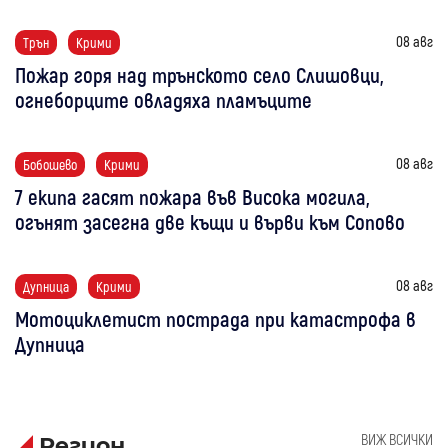
08 авг
Трън
Крими
Пожар горя над трънското село Слишовци,
огнеборците овладяха пламъците
08 авг
Бобошево
Крими
7 екипа гасят пожара във Висока могила,
огънят засегна две къщи и върви към Сопово
08 авг
Дупница
Крими
Мотоциклетист пострада при катастрофа в
Дупница
ВИЖ ВСИЧКИ
Регион