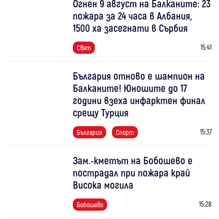
Огнен 9 август на Балканите: 23
пожара за 24 часа в Албания,
1500 ха засегнати в Сърбия
15:41
Свят
България отново е шампион на
Балканите! Юношите до 17
години взеха инфарктен финал
срещу Турция
15:37
България
Спорт
Зам.-кметът на Бобошево е
пострадал при пожара край
Висока могила
15:28
Бобошево