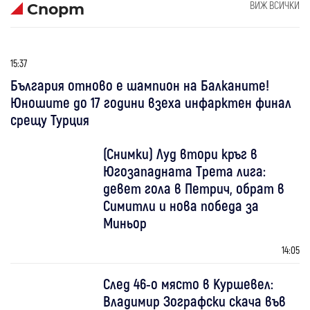
ВИЖ ВСИЧКИ
Спорт
15:37
България отново е шампион на Балканите!
Юношите до 17 години взеха инфарктен финал
срещу Турция
(Снимки) Луд втори кръг в
Югозападната Трета лига:
девет гола в Петрич, обрат в
Симитли и нова победа за
Миньор
14:05
След 46-о място в Куршевел:
Владимир Зографски скача във