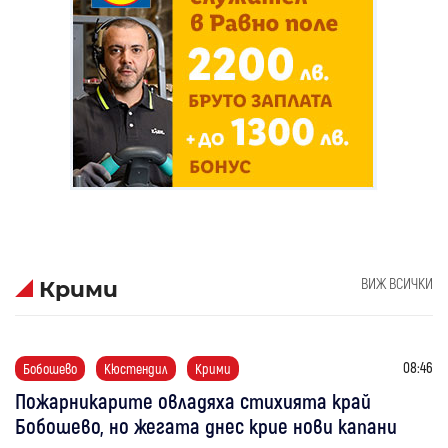
ВИЖ ВСИЧКИ
Крими
08:46
Бобошево
Кюстендил
Крими
Пожарникарите овладяха стихията край
Бобошево, но жегата днес крие нови капани