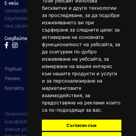
Този уебсайт използва
Е-мейл
бисквитки и други технологии
viaranews@gmail.com
за проследяване, за да подобри
balgarkanews@gmail.com
изживяването ви при
viara_reklama@mail.bg
сърфиране за следните цели:
за
активиране на основната
Следвайте ни:
функционалност на уебсайта
,
за
да осигурим по-добро
изживяване на уебсайта
,
за
измерване на вашия интерес
Редакция
към нашите продукти и услуги
Реклама
и за персонализиране на
Контакти
маркетинговите
взаимодействия
,
за
предоставяне на реклами които
са по-подходящи за вас
.
Печатното издание на вестника е регистрирано в националния
класификатор на печатните издания (Българска национална
Съгласен съм
агенция за ISSN) под номер: ISSN 1312-4722.