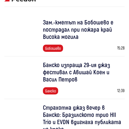
Зам.-кметът на Бобошево е
пострадал при пожара край
Висока могила
15:28
Бобошево
Банско изпраща 29-ия джаз
фестивал с Авишай Коен и
Васил Петров
12:39
Банско
Страхотна джаз вечер в
Банско: Бразилското трио HII
Trio и EVDN вдигнаха публиката
на крака