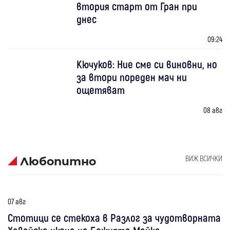
втория старт от Гран при
днес
09:24
Кючуков: Ние сме си виновни, но
за втори пореден мач ни
ощетяват
08 авг
ВИЖ ВСИЧКИ
Любопитно
07 авг
Стотици се стекоха в Разлог за чудотворната