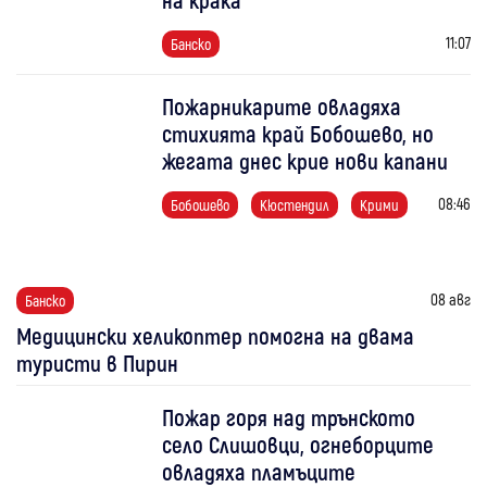
11:07
Банско
Пожарникарите овладяха
стихията край Бобошево, но
жегата днес крие нови капани
08:46
Бобошево
Кюстендил
Крими
08 авг
Банско
Медицински хеликоптер помогна на двама
туристи в Пирин
Пожар горя над трънското
село Слишовци, огнеборците
овладяха пламъците