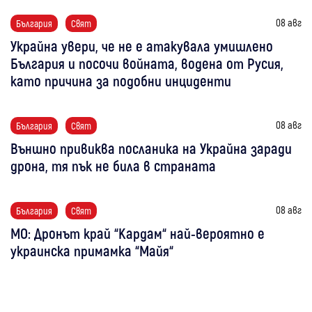
08 авг
България
Свят
Украйна увери, че не е атакувала умишлено
България и посочи войната, водена от Русия,
като причина за подобни инциденти
08 авг
България
Свят
Външно привиква посланика на Украйна заради
дрона, тя пък не била в страната
08 авг
България
Свят
МО: Дронът край “Кардам“ най-вероятно е
украинска примамка “Майя“