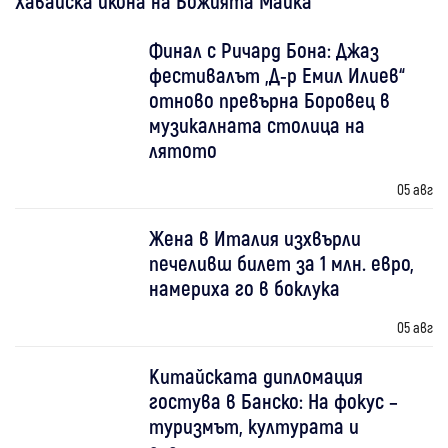
Хавайска икона на Божията Майка
Финал с Ричард Бона: Джаз
фестивалът „Д-р Емил Илиев“
отново превърна Боровец в
музикалната столица на
лятото
05 авг
Жена в Италия изхвърли
печеливш билет за 1 млн. евро,
намериха го в боклука
05 авг
Китайската дипломация
гостува в Банско: На фокус –
туризмът, културата и