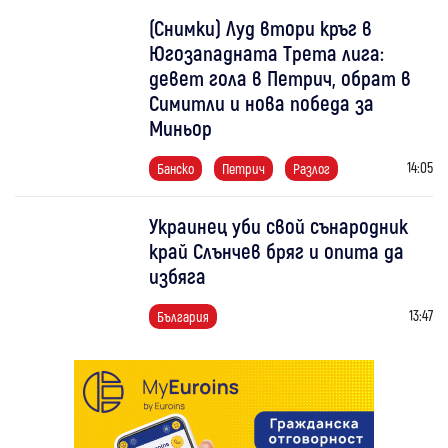
(Снимки) Луд втори кръг в
Югозападната Трета лига:
девет гола в Петрич, обрат в
Симитли и нова победа за
Миньор
14:05
Банско
Петрич
Разлог
Украинец уби свой сънародник
край Слънчев бряг и опита да
избяга
13:47
България