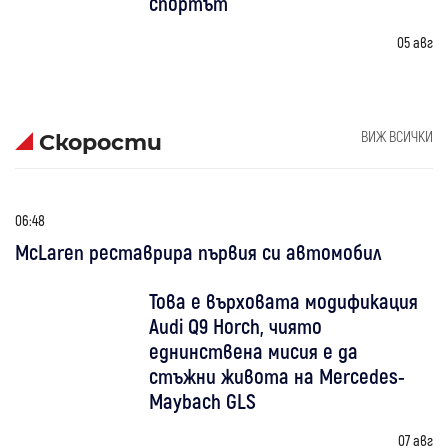
спортът
05 авг
ВИЖ ВСИЧКИ
Скорости
06:48
McLaren реставрира първия си автомобил
Това е върховата модификация
Audi Q9 Horch, чиято
еднинствена мисия е да
стъжни живота на Mercedes-
Maybach GLS
07 авг