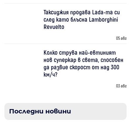
Таксиджия продава Lada-та си
след като блъсна Lamborghini
Revuelto
05 авг
Колко струва най-евтиният
нов суперкар в света, способен
да развие скорост от над 300
км/ч?
03 авг
Последни новини