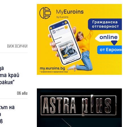
ВИЖ ВСИЧКИ
за
та край
ракия"
06 авг
кът на
о
 в