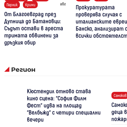
авг
Перник
Крими
Прокуратурата
От Благоевград през
проверява случая с
Дупница до Батановци:
италианските евреи
Съдът остави в ареста
Банско, анализират 
тримата обвинени за
всички обстоятелс
дръзкия обир
Регион
Кюстендил отново става
Самоков
кино сцена: “София Филм
Самоко
Фест“ идва на площад
деца в
“Велбъжд“ с четири специални
пожар
вечери