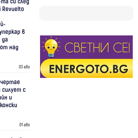
-та си след
 Revuelto
й-
уперкар в
 да
 от над
03 авг
 чертае
 силует с
айн и
конски
01 авг