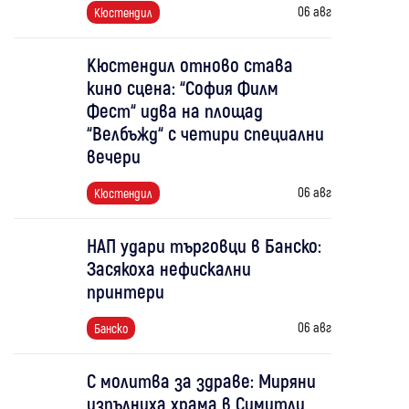
06 авг
Кюстендил
Кюстендил отново става
кино сцена: “София Филм
Фест“ идва на площад
“Велбъжд“ с четири специални
вечери
06 авг
Кюстендил
НАП удари търговци в Банско:
Засякоха нефискални
принтери
06 авг
Банско
С молитва за здраве: Миряни
изпълниха храма в Симитли