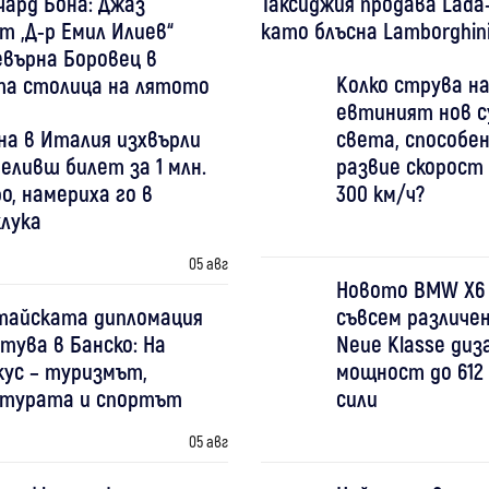
чард Бона: Джаз
Таксиджия продава Lada
 „Д-р Емил Илиев“
като блъсна Lamborghini
върна Боровец в
Колко струва на
та столица на лятото
евтиният нов с
на в Италия изхвърли
света, способен
еливш билет за 1 млн.
развие скорост
о, намериха го в
300 км/ч?
клука
05 авг
Новото BMW X6
тайската дипломация
съвсем различен
тува в Банско: На
Neue Klasse диз
кус – туризмът,
мощност до 612 
лтурата и спортът
сили
05 авг