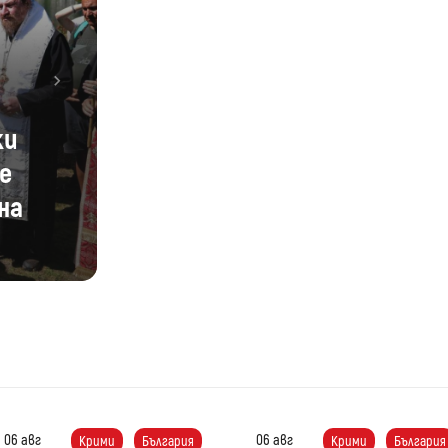
Next
пница:
е на
един
06 авг
06 авг
Крими
България
Крими
България