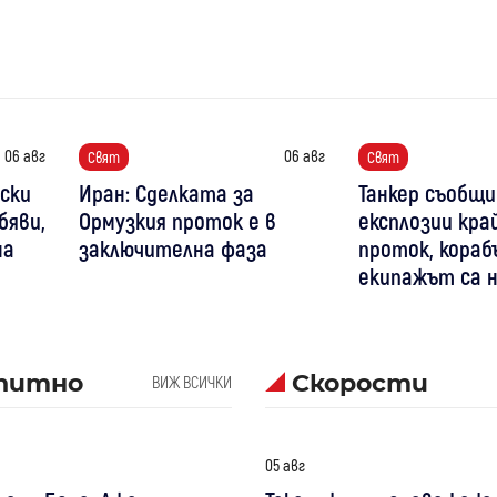
06 авг
06 авг
Свят
Свят
уски
Иран: Сделката за
Танкер съобщи
бяви,
Ормузкия проток е в
експлозии кра
на
заключителна фаза
проток, кораб
екипажът са 
питно
Скорости
ВИЖ ВСИЧКИ
05 авг