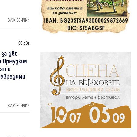
ВИЖ ВСИЧКИ
06 авг
 за две
й Ормузкия
ът и
невредими
ВИЖ ВСИЧКИ