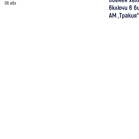
06 авг
включи в б
АМ „Тракия“