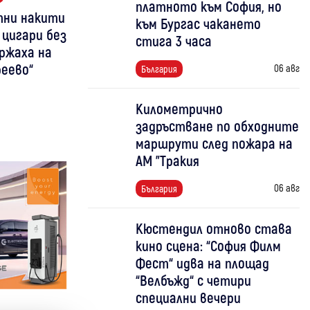
платното към София, но
атни накити
към Бургас чакането
 цигари без
стига 3 часа
ржаха на
еево“
06 авг
България
Километрично
задръстване по обходните
маршрути след пожара на
АМ "Тракия
06 авг
България
Кюстендил отново става
кино сцена: “София Филм
Фест“ идва на площад
“Велбъжд“ с четири
специални вечери