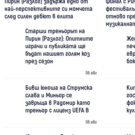
Пирин (Разлог) задържа едно от
Финал с Ри
най-перспективните си момчета
фестивалът
след силен дебют в елита
отново пре
музикална
Старши треньорът на
Пирин (Разлог): Опитните
Же
играчи и публиката ще
печ
бъдат нашият голям коз
евр
през сезон
бо
06 авг
Бивш юноша на Струмска
Ки
слава и Миньор се
гос
завръща в Радомир като
фо
треньор с лиценз UEFA B
ку
06 авг