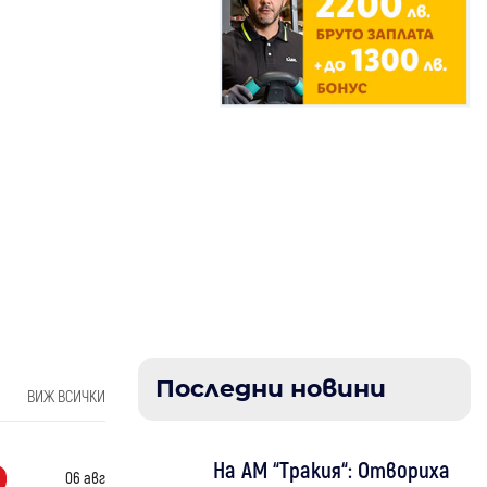
Последни новини
ВИЖ ВСИЧКИ
На АМ “Тракия“: Отвориха
06 авг