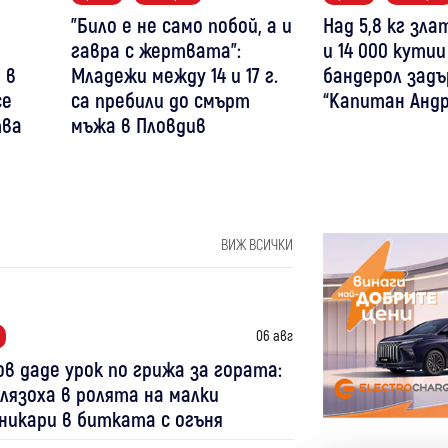
"Било е не само побой, а и
Над 5,8 кг зл
гавра с жертвата":
и 14 000 кутии
 в
Младежи между 14 и 17 г.
бандерол задъ
се
са пребили до смърт
“Капитан Андр
тва
мъжа в Пловдив
ВИЖ ВСИЧКИ
06 авг
в даде урок по грижа за гората:
лязоха в ролята на малки
никари в битката с огъня