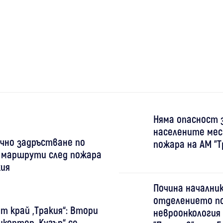
Няма опасност 
населените мес
чно задръстване по
пожара на АМ "Т
 маршрути след пожара
кия
Почина начални
отделението п
т край „Тракия“: Втори
невроонкология
икоптер „Кугър“ се