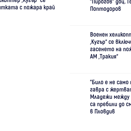
"Пирогов" доц. Г
итката с пожара край
Поптодоров
Военен хеликоп
„Кугър“ се включ
гасенето на по
АМ „Тракия“
"Било е не само 
гавра с жертва
Младежи между 14
са пребили до 
в Пловдив