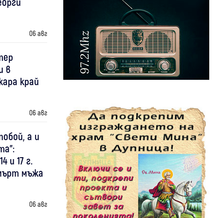
еорги
06 авг
тер
и в
жара край
06 авг
побой, а и
та":
 и 17 г.
смърт мъжа
06 авг