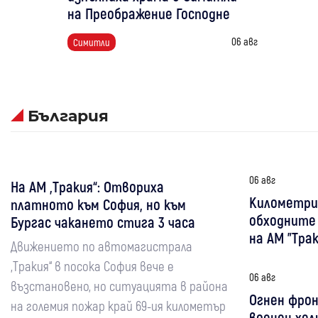
на Преображение Господне
06 авг
Симитли
България
06 авг
На АМ „Тракия“: Отвориха
Километри
платното към София, но към
обходните
Бургас чакането стига 3 часа
на АМ "Тра
Движението по автомагистрала
„Тракия“ в посока София вече е
06 авг
възстановено, но ситуацията в района
Огнен фрон
на големия пожар край 69-ия километър
военен хел