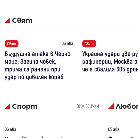
Свят
06 авг
Свят
Свят
Въздушна атака в Черно
Украйна удари две р
море: Загина човек,
рафинерии, Москва о
трима са ранени при
че е свалила 605 дро
удар по цивилен кораб
Спорт
Любо
ВИЖ ВСИЧКИ
06 авг
05 авг