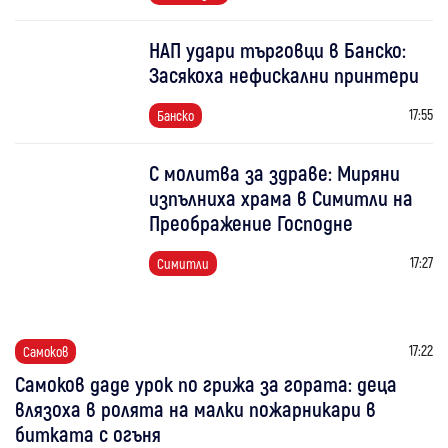
НАП удари търговци в Банско:
Засякоха нефискални принтери
17:55
Банско
С молитва за здраве: Миряни
изпълниха храма в Симитли на
Преображение Господне
17:27
Симитли
17:22
Самоков
Самоков даде урок по грижа за гората: деца
влязоха в ролята на малки пожарникари в
битката с огъня