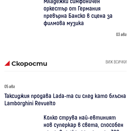
Младежки симфоничен
оркестър от Германия
превърна Банско в сцена за
филмова музика
03 авг
ВИЖ ВСИЧКИ
Скорости
05 авг
Таксиджия продава Lada-та си след като блъсна
Lamborghini Revuelto
Колко струва най-евтиният
нов суперкар в света, способен