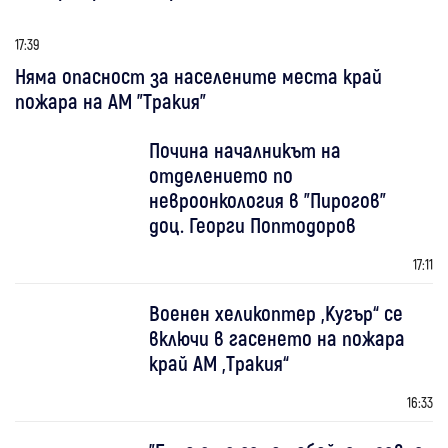
17:39
Няма опасност за населените места край
пожара на АМ "Тракия"
Почина началникът на
отделението по
невроонкология в "Пирогов"
доц. Георги Поптодоров
17:11
Военен хеликоптер „Кугър“ се
включи в гасенето на пожара
край АМ „Тракия“
16:33