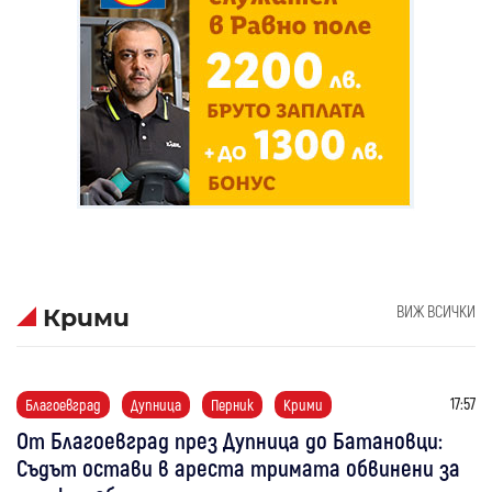
ВИЖ ВСИЧКИ
Крими
17:57
Благоевград
Дупница
Перник
Крими
От Благоевград през Дупница до Батановци:
Съдът остави в ареста тримата обвинени за