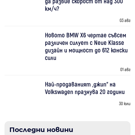
да развие скорост от над 300
км/ч?
03 авг
Новото BMW X6 чертае съвсем
различен силует с Neue Klasse
дизайн и мощност до 612 конски
сили
01 авг
Най-продаваният „джип“ на
Volkswagen празнува 20 години
30 юли
Последни новини