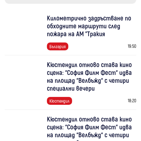
Километрично задръстване по
обходните маршрути след
пожара на АМ "Тракия
19:50
България
Кюстендил отново става кино
сцена: “София Филм Фест“ идва
на площад “Велбъжд“ с четири
специални вечери
18:20
Кюстендил
Кюстендил отново става кино
сцена: “София Филм Фест“ идва
на площад “Велбъжд“ с четири