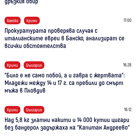
дръзкия обир
17:00
Банско
Крими
Прокуратурата проверява случая с
италианските евреи в Банско, анализират се
всички обстоятелства
16:26
Крими
България
"Било е не само побой, а и гавра с жертвата":
Младежи между 14 и 17 г. са пребили до смърт
мъжа в Пловдив
16:12
Крими
България
Над 5,8 кг златни накити и 14 000 кутии цигари
без бандерол задържаха на “Капитан Андреево“