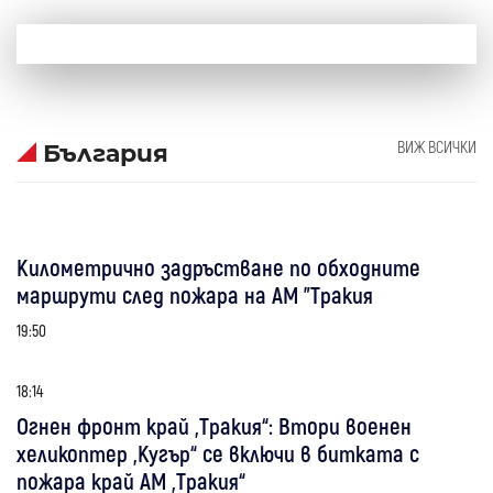
ВИЖ ВСИЧКИ
България
Километрично задръстване по обходните
маршрути след пожара на АМ "Тракия
19:50
18:14
Огнен фронт край „Тракия“: Втори военен
хеликоптер „Кугър“ се включи в битката с
пожара край АМ „Тракия“