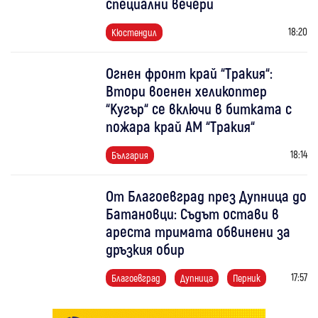
специални вечери
18:20
Кюстендил
Огнен фронт край “Тракия“:
Втори военен хеликоптер
“Кугър“ се включи в битката с
пожара край АМ “Тракия“
18:14
България
От Благоевград през Дупница до
Батановци: Съдът остави в
ареста тримата обвинени за
дръзкия обир
17:57
Благоевград
Дупница
Перник