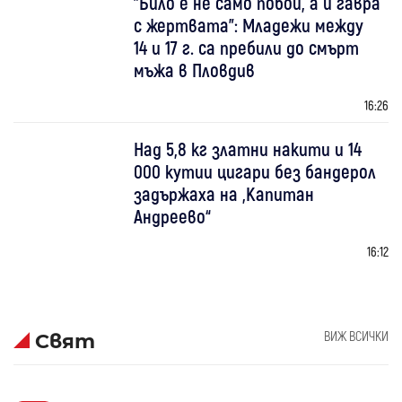
"Било е не само побой, а и гавра
с жертвата": Младежи между
14 и 17 г. са пребили до смърт
мъжа в Пловдив
16:26
Над 5,8 кг златни накити и 14
000 кутии цигари без бандерол
задържаха на „Капитан
Андреево“
16:12
ВИЖ ВСИЧКИ
Свят