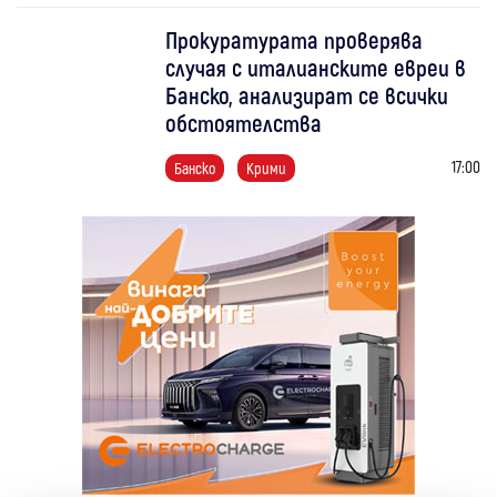
Прокуратурата проверява
случая с италианските евреи в
Банско, анализират се всички
обстоятелства
17:00
Банско
Крими