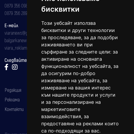
0879 356 098
бисквитки
0879 356 289
Този уебсайт използва
Е-мейл
бисквитки и други технологии
viaranews@gmail.com
за проследяване, за да подобри
balgarkanews@gmail.com
изживяването ви при
viara_reklama@mail.bg
сърфиране за следните цели:
за
активиране на основната
Следвайте ни:
функционалност на уебсайта
,
за
да осигурим по-добро
изживяване на уебсайта
,
за
измерване на вашия интерес
Редакция
към нашите продукти и услуги
Реклама
и за персонализиране на
Контакти
маркетинговите
взаимодействия
,
за
предоставяне на реклами които
са по-подходящи за вас
.