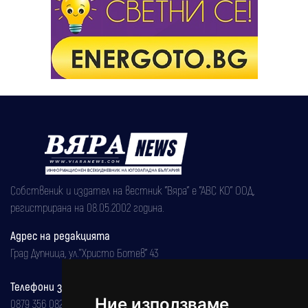
Собственик и издател на вестник "Вяра" е "АВС КО" ООД,
регистрирана на 08.05.2002 година.
Адрес на редакцията
Град Дупница, ул.''Христо Ботев" 43
Телефони за реклама и абонаменти
Ние използваме
0879 356 082