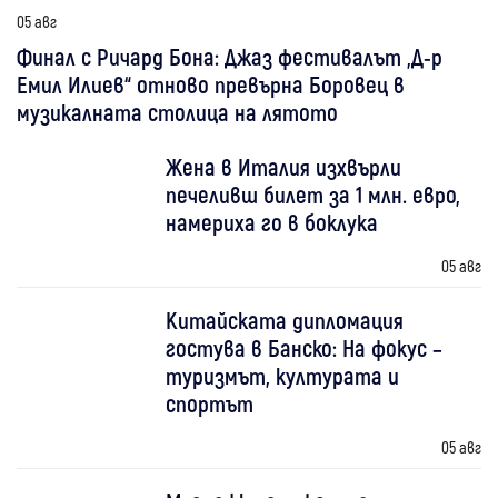
05 авг
Финал с Ричард Бона: Джаз фестивалът „Д-р
Емил Илиев“ отново превърна Боровец в
музикалната столица на лятото
Жена в Италия изхвърли
печеливш билет за 1 млн. евро,
намериха го в боклука
05 авг
Китайската дипломация
гостува в Банско: На фокус –
туризмът, културата и
спортът
05 авг