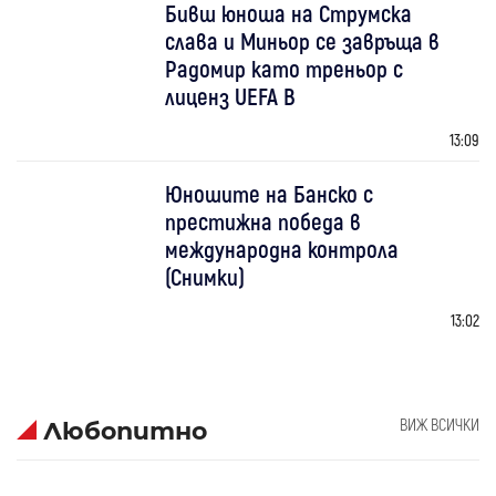
Бивш юноша на Струмска
слава и Миньор се завръща в
Радомир като треньор с
лиценз UEFA B
13:09
Юношите на Банско с
престижна победа в
международна контрола
(Снимки)
13:02
ВИЖ ВСИЧКИ
Любопитно