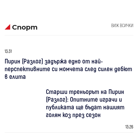
ВИЖ ВСИЧКИ
Спорт
13:31
Пирин (Разлог) задържа едно от най-
перспективните си момчета след силен дебют
в елита
Старши треньорът на Пирин
(Разлог): Опитните играчи и
публиката ще бъдат нашият
голям коз през сезон
13:26