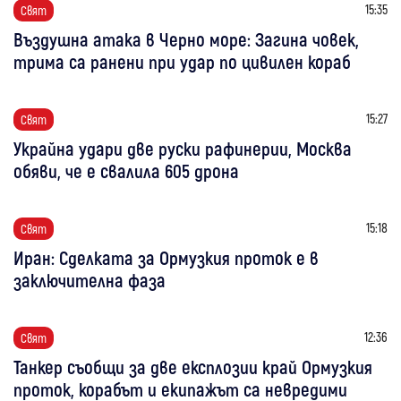
15:35
Свят
Въздушна атака в Черно море: Загина човек,
трима са ранени при удар по цивилен кораб
15:27
Свят
Украйна удари две руски рафинерии, Москва
обяви, че е свалила 605 дрона
15:18
Свят
Иран: Сделката за Ормузкия проток е в
заключителна фаза
12:36
Свят
Танкер съобщи за две експлозии край Ормузкия
проток, корабът и екипажът са невредими