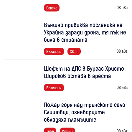
08 авг
Банско
Външно привиква посланика на
Украйна заради дрона, тя пък не
била в страната
08 авг
България
Свят
Шефът на ДПС в Бургас Христо
Широков остава в ареста
08 авг
България
Пожар горя над трънското село
Слишовци, огнеборците
овладяха пламъците
08 авг
Трън
Крими