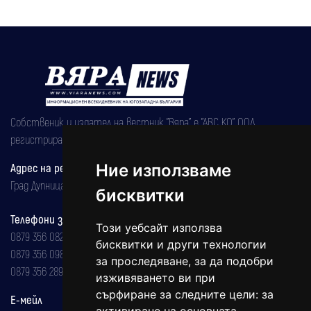
Собственик и издател на вестник "Вяра" е "АВС КО" ООД,
регистрирана на 08.05.2002 година.
Адрес на редакцията
Ние използваме
Град Дупница, ул.''Христо Ботев" 43
бисквитки
Телефони за реклама и абонаменти
Този уебсайт използва
0879 356 082
бисквитки и други технологии
0879 356 098
за проследяване, за да подобри
0879 356 289
изживяването ви при
сърфиране за следните цели:
за
Е-мейл