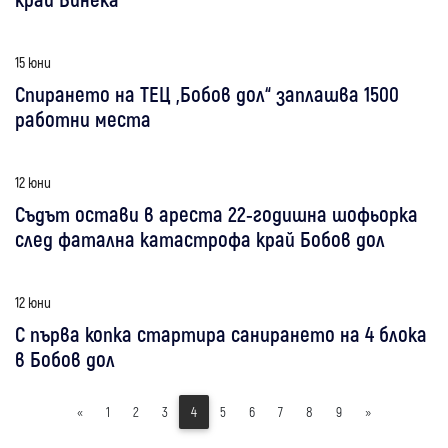
15 юни
Спирането на ТЕЦ „Бобов дол“ заплашва 1500
работни места
12 юни
Съдът остави в ареста 22-годишна шофьорка
след фатална катастрофа край Бобов дол
12 юни
С първа копка стартира санирането на 4 блока
в Бобов дол
«
1
2
3
4
5
6
7
8
9
»