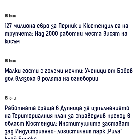
16 юни
127 милиона евро за Перник и Кюстендил са на
трупчета: Над 2000 работни места висят на
косъм
16 юни
Малки гости с големи мечти: Ученици от Бобов
дол влязоха в ролята на огнеборци
15 юни
Работната среща в Дупница за изпълнението
на Териториалния план за справедлив преход в
област Кюстендил: Институциите застават
зад Индустриално- логистичния парк „Рила“
край Бинека