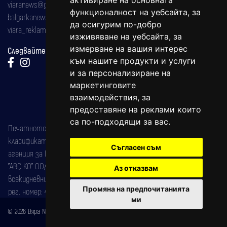
активиране на основната
viaranews@gmail.com
функционалност на уебсайта
,
за
balgarkanews@gmail.com
да осигурим по-добро
viara_reklama@mail.bg
изживяване на уебсайта
,
за
измерване на вашия интерес
Следвайте ни:
към нашите продукти и услуги
и за персонализиране на
маркетинговите
взаимодействия
,
за
предоставяне на реклами които
са по-подходящи за вас
.
Печатното издание на вестника е регистрирано в националния
класификатор на печатните издания (Българска национална
Съгласен съм
агенция за ISSN) под номер: ISSN 1312-4722.
"АВС КО" ООД е притежател на марката: Вяра информационен
Аз отказвам
всекидневник на югозападна България, със свидетелство за марка
Промяна на предпочитанията
рег. номер: 47857/11.05.2004 година.
ми
© 2026 Вяра News Всички права запазени!
Created by
DREAMmedia Creative Studio