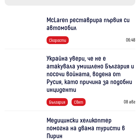
McLaren реставрира първия си
автомобил
06:48
Скорости
Украйна увери, че не е
атакувала умишлено България и
посочи войната, водена от
Русия, като причина за подобни
инциденти
08 авг
България
Свят
Медицински хеликоптер
помогна на двама туристи в
Пирин