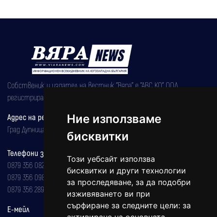
Собственик и издател на вестник "Вяра" е "АВС КО" ООД,
регистрирана на 08.05.2002 година.
Адрес на редакцията
Ние използваме
Град Дупница, ул.''Христо Ботев" 43
бисквитки
Телефони за реклама и абонаменти
Този уебсайт използва
0879 356 082
бисквитки и други технологии
0879 356 098
за проследяване, за да подобри
0879 356 289
изживяването ви при
сърфиране за следните цели:
за
Е-мейл