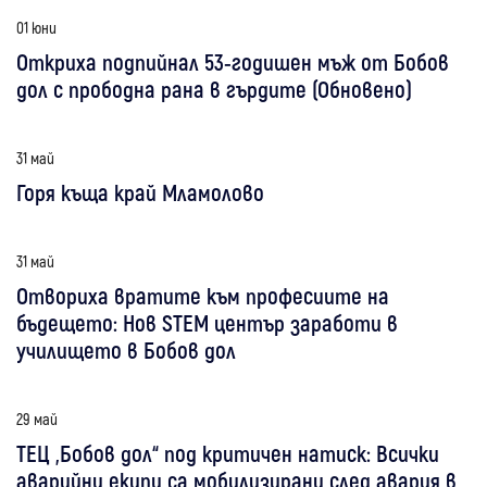
01 юни
Откриха подпийнал 53-годишен мъж от Бобов
дол с прободна рана в гърдите (Обновено)
31 май
Горя къща край Мламолово
31 май
Отвориха вратите към професиите на
бъдещето: Нов STEM център заработи в
училището в Бобов дол
29 май
ТЕЦ „Бобов дол“ под критичен натиск: Всички
аварийни екипи са мобилизирани след авария в