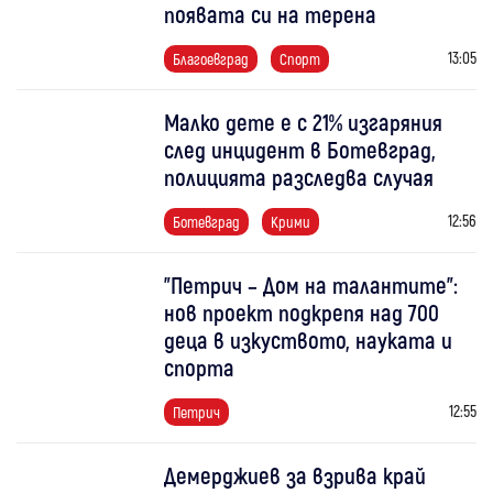
появата си на терена
13:05
Благоевград
Спорт
Малко дете е с 21% изгаряния
след инцидент в Ботевград,
полицията разследва случая
12:56
Ботевград
Крими
"Петрич – Дом на талантите":
нов проект подкрепя над 700
деца в изкуството, науката и
спорта
12:55
Петрич
Демерджиев за взрива край