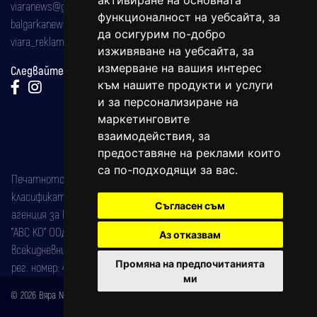
активиране на основната
viaranews@gmail.com
функционалност на уебсайта
,
за
balgarkanews@gmail.com
да осигурим по-добро
viara_reklama@mail.bg
изживяване на уебсайта
,
за
измерване на вашия интерес
Следвайте ни:
към нашите продукти и услуги
и за персонализиране на
маркетинговите
взаимодействия
,
за
предоставяне на реклами които
са по-подходящи за вас
.
Печатното издание на вестника е регистрирано в националния
класификатор на печатните издания (Българска национална
Съгласен съм
агенция за ISSN) под номер: ISSN 1312-4722.
"АВС КО" ООД е притежател на марката: Вяра информационен
Аз отказвам
всекидневник на югозападна България, със свидетелство за марка
Промяна на предпочитанията
рег. номер: 47857/11.05.2004 година.
ми
© 2026 Вяра News Всички права запазени!
Created by
DREAMmedia Creative Studio