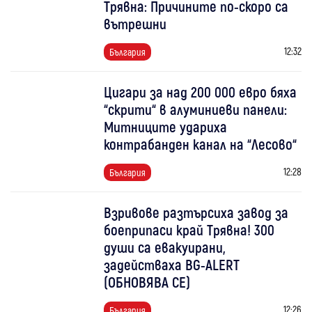
Трявна: Причините по-скоро са
вътрешни
12:32
България
Цигари за над 200 000 евро бяха
“скрити“ в алуминиеви панели:
Митниците удариха
контрабанден канал на “Лесово“
12:28
България
Взривове разтърсиха завод за
боеприпаси край Трявна! 300
души са евакуирани,
задействаха BG-ALERT
(ОБНОВЯВА СЕ)
12:26
България