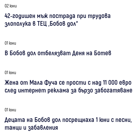
02 юни
42-годишен мъж пострада при трудова
злополука в ТЕЦ „Бобов дол“
01 юни
В Бобов дол отбелязват Деня на Ботев
01 юни
Жена от Мала Фуча се прости с над 11 000 евро
след интернет реклама за бързо забогатяване
01 юни
Децата на Бобов дол посрещнаха 1 юни с песни,
танци и забавления