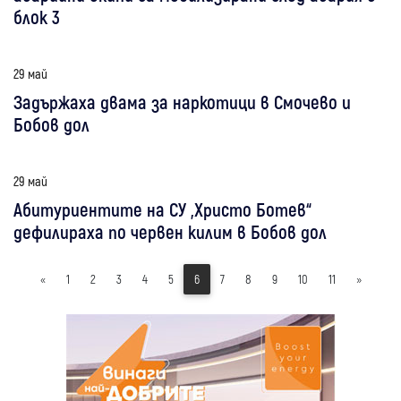
блок 3
29 май
Задържаха двама за наркотици в Смочево и
Бобов дол
29 май
Абитуриентите на СУ „Христо Ботев“
дефилираха по червен килим в Бобов дол
«
1
2
3
4
5
6
7
8
9
10
11
»