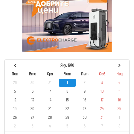
Яну, 1970
Пон
Вто
Сря
Чет
Пет
Съб
Нед
29
30
31
1
2
3
4
5
6
7
8
9
10
11
12
13
14
15
16
17
18
19
20
21
22
23
24
25
26
27
28
29
30
31
1
2
3
4
5
6
7
8