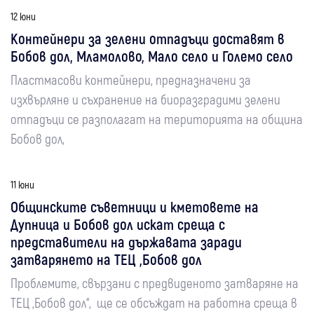
12 юни
Контейнери за зелени отпадъци доставят в
Бобов дол, Мламолово, Мало село и Големо село
Пластмасови контейнери, предназначени за
изхвърляне и съхранение на биоразградими зелени
отпадъци се разполагат на територията на община
Бобов дол,
11 юни
Общинските съветници и кметовете на
Дупница и Бобов дол искат среща с
представители на държавата заради
затварянето на ТЕЦ „Бобов дол
Проблемите, свързани с предвиденото затваряне на
ТЕЦ „Бобов дол“, ще се обсъждат на работна среща в