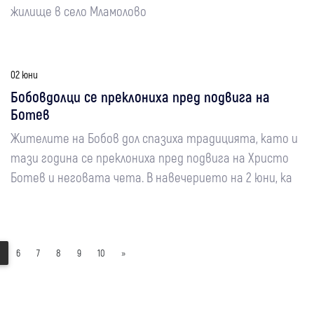
жилище в село Мламолово
02 юни
Бобовдолци се преклониха пред подвига на
Ботев
Жителите на Бобов дол спазиха традицията, като и
тази година се преклониха пред подвига на Христо
Ботев и неговата чета. В навечерието на 2 юни, ка
6
7
8
9
10
»