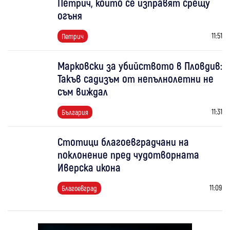
Петрич, които се изправят срещу
огъня
11:51
Петрич
Марковски за убийството в Пловдив:
Такъв садизъм от непълнолетни не
съм виждал
11:31
България
Стотици благоевградчани на
поклонение пред чудотворната
Иверска икона
11:09
Благоевград