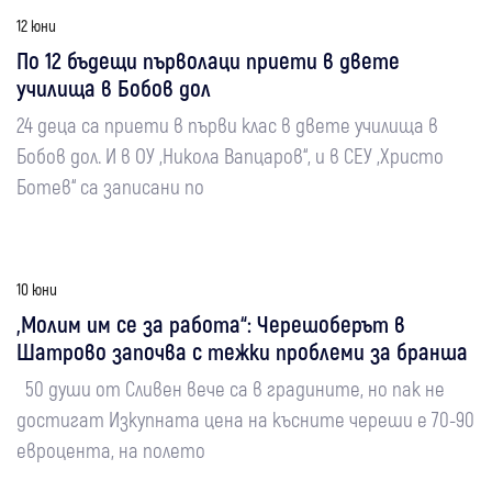
12 юни
По 12 бъдещи първолаци приети в двете
училища в Бобов дол
24 деца са приети в първи клас в двете училища в
Бобов дол. И в ОУ „Никола Вапцаров“, и в СЕУ „Христо
Ботев“ са записани по
10 юни
„Молим им се за работа“: Черешоберът в
Шатрово започва с тежки проблеми за бранша
50 души от Сливен вече са в градините, но пак не
достигат Изкупната цена на късните череши е 70-90
евроцента, на полето