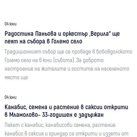
04 юни
Радостина Паньова и оркестър „Верила“ ще
пеят на събора в Големо село
Традиционният събор ще се проведе в бобовдолското
Големо село на 6 юни (събота). За доброто
настроение на жителите и гостите на населеното
място ще
04 юни
Канабис, семена и растение в саксии открити
в Мламолово– 33-годишен е задържан
Пакет с канабис, канабисови семена, растение
канабис в саксия и гриндер са открити и иззети от