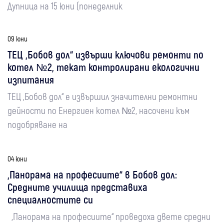
Дупница на 15 юни (понеделник
09 юни
ТЕЦ „Бобов дол“ извърши ключови ремонти по
котел №2, текат контролирани екологични
изпитания
ТЕЦ „Бобов дол“ е извършил значителни ремонтни
дейности по Енергиен котел №2, насочени към
подобряване на
04 юни
„Панорама на професиите“ в Бобов дол:
Средните училища представиха
специалностите си
„Панорама на професиите“ проведоха двете средни