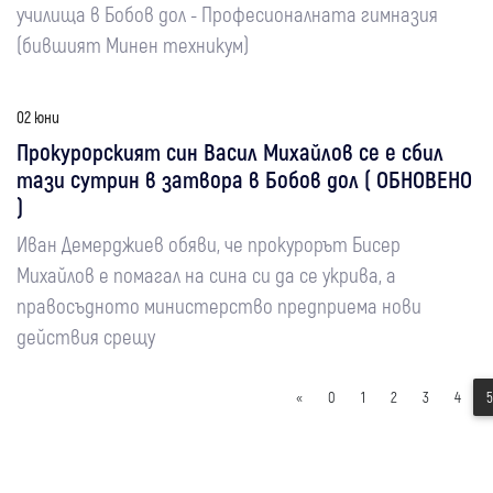
училища в Бобов дол - Професионалната гимназия
(бившият Минен техникум)
02 юни
Прокурорският син Васил Михайлов се е сбил
тази сутрин в затвора в Бобов дол ( ОБНОВЕНО
)
Иван Демерджиев обяви, че прокурорът Бисер
Михайлов е помагал на сина си да се укрива, а
правосъдното министерство предприема нови
действия срещу
«
0
1
2
3
4
5