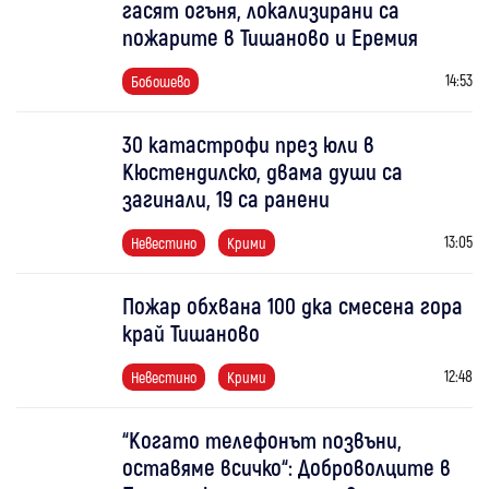
гасят огъня, локализирани са
пожарите в Тишаново и Еремия
14:53
Бобошево
30 катастрофи през юли в
Кюстендилско, двама души са
загинали, 19 са ранени
13:05
Невестино
Крими
Пожар обхвана 100 дка смесена гора
край Тишаново
12:48
Невестино
Крими
“Когато телефонът позвъни,
оставяме всичко“: Доброволците в