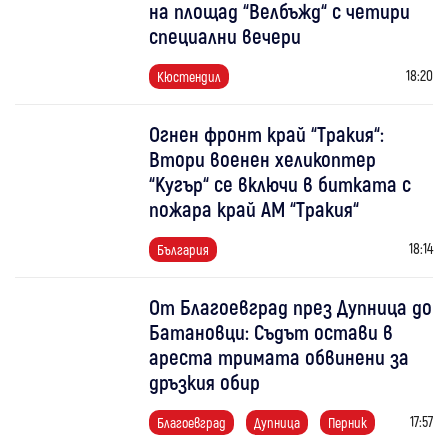
на площад “Велбъжд“ с четири
специални вечери
18:20
Кюстендил
Огнен фронт край “Тракия“:
Втори военен хеликоптер
“Кугър“ се включи в битката с
пожара край АМ “Тракия“
18:14
България
От Благоевград през Дупница до
Батановци: Съдът остави в
ареста тримата обвинени за
дръзкия обир
17:57
Благоевград
Дупница
Перник