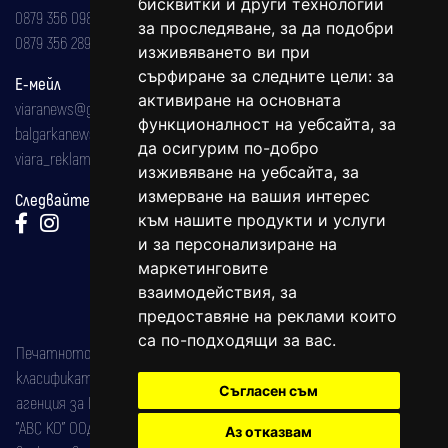
бисквитки и други технологии
0879 356 098
за проследяване, за да подобри
0879 356 289
изживяването ви при
сърфиране за следните цели:
за
Е-мейл
активиране на основната
viaranews@gmail.com
функционалност на уебсайта
,
за
balgarkanews@gmail.com
да осигурим по-добро
viara_reklama@mail.bg
изживяване на уебсайта
,
за
измерване на вашия интерес
Следвайте ни:
към нашите продукти и услуги
и за персонализиране на
маркетинговите
взаимодействия
,
за
предоставяне на реклами които
са по-подходящи за вас
.
Печатното издание на вестника е регистрирано в националния
класификатор на печатните издания (Българска национална
Съгласен съм
агенция за ISSN) под номер: ISSN 1312-4722.
"АВС КО" ООД е притежател на марката: Вяра информационен
Аз отказвам