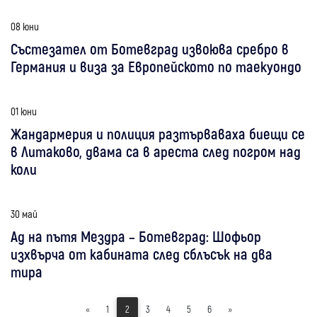
08 юни
Състезател от Ботевград извоюва сребро в
Германия и виза за Европейското по таекуондо
01 юни
Жандармерия и полиция разтърваваха биещи се
в Литаково, двама са в ареста след погром над
коли
30 май
Ад на пътя Мездра – Ботевград: Шофьор
изхвърча от кабината след сблъсък на два
тира
«
1
2
3
4
5
6
»