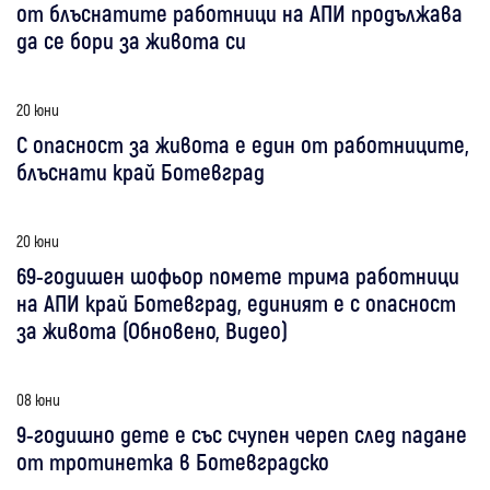
от блъснатите работници на АПИ продължава
да се бори за живота си
20 юни
С опасност за живота е един от работниците,
блъснати край Ботевград
20 юни
69-годишен шофьор помете трима работници
на АПИ край Ботевград, единият е с опасност
за живота (Обновено, Видео)
08 юни
9-годишно дете е със счупен череп след падане
от тротинетка в Ботевградско