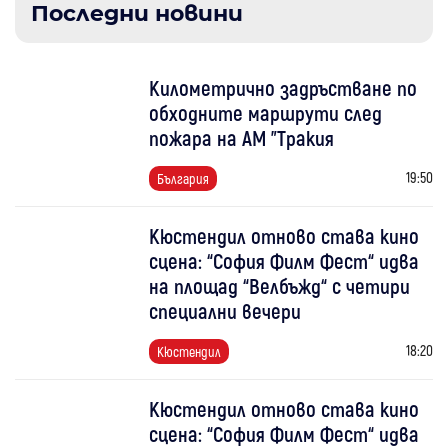
Последни новини
Километрично задръстване по
обходните маршрути след
пожара на АМ "Тракия
19:50
България
Кюстендил отново става кино
сцена: “София Филм Фест“ идва
на площад “Велбъжд“ с четири
специални вечери
18:20
Кюстендил
Кюстендил отново става кино
сцена: “София Филм Фест“ идва