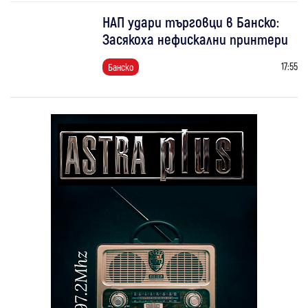
НАП удари търговци в Банско:
Засякоха нефискални принтери
17:55
Банско