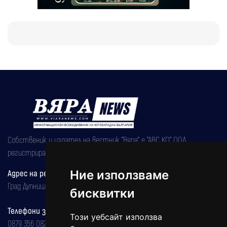
Собственик и издател на вестник "Вяра" е "АВС КО" ООД,
регистрирана на 08.05.2002 година.
Адрес на редакцията
Ние използваме
Град Дупница, ул.''Христо Ботев" 43
бисквитки
Телефони за реклама и абонаменти
Този уебсайт използва
0879 356 082