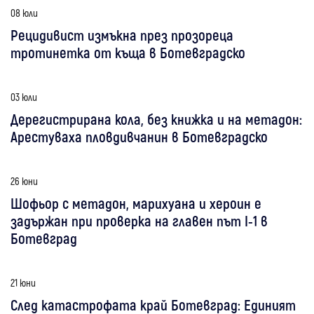
08 юли
Рецидивист измъкна през прозореца
тротинетка от къща в Ботевградско
03 юли
Дерегистрирана кола, без книжка и на метадон:
Арестуваха пловдивчанин в Ботевградско
26 юни
Шофьор с метадон, марихуана и хероин е
задържан при проверка на главен път I-1 в
Ботевград
21 юни
След катастрофата край Ботевград: Единият