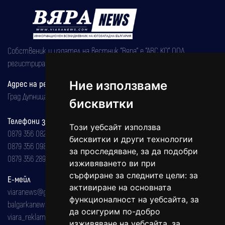
Собственик и издател на вестник "Вяра" е "АВС КО" ООД,
регистрирана на 08.05.2002 година.
Адрес на редакцията
Ние използваме
Град Дупница, ул.''Христо Ботев" 43
бисквитки
Телефони за реклама и абонаменти
Този уебсайт използва
0879 356 082
бисквитки и други технологии
0879 356 098
за проследяване, за да подобри
0879 356 289
изживяването ви при
сърфиране за следните цели:
за
Е-мейл
активиране на основната
viaranews@gmail.com
функционалност на уебсайта
,
за
balgarkanews@gmail.com
да осигурим по-добро
viara_reklama@mail.bg
изживяване на уебсайта
,
за