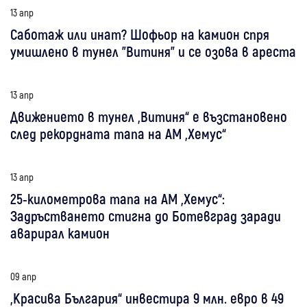
13 апр
Саботаж или инат? Шофьор на камион спря
умишлено в тунел "Витиня" и се озова в ареста
13 апр
Движението в тунел „Витиня“ е възстановено
след рекордната тапа на АМ „Хемус“
13 апр
25-километрова тапа на АМ „Хемус“:
Задръстването стигна до Ботевград заради
аварирал камион
09 апр
„Красива България“ инвестира 9 млн. евро в 49