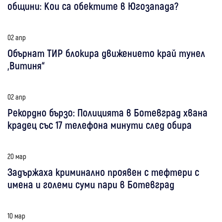
общини: Кои са обектите в Югозапада?
02 апр
Обърнат ТИР блокира движението край тунел
„Витиня“
02 апр
Рекордно бързо: Полицията в Ботевград хвана
крадец със 17 телефона минути след обира
20 мар
Задържаха криминално проявен с тефтери с
имена и големи суми пари в Ботевград
10 мар