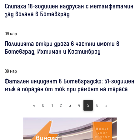
Спипаха 18-годишен надрусан с метамфетамин
зад волана в Ботевград
09 мар
Полицията откри дрога в частни имоти в
Ботевград, Ихтиман и Костинброд
09 мар
Фатален инцидент в Ботевградско: 51-годишен
мъж е поразен от ток при ремонт на тераса
«
0
1
2
3
4
5
6
»