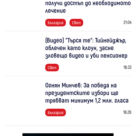
получи достъп до необходимото
лечение
21:04
България
Свят
(Видео) "Търся те": Тийнейджър,
облечен като клоун, засне
зловещо видео и уби пенсионер
18:33
Свят
Огнян Минчев: За победа на
президентските избори ще
трябват минимум 1,2 млн. гласа
18:26
България