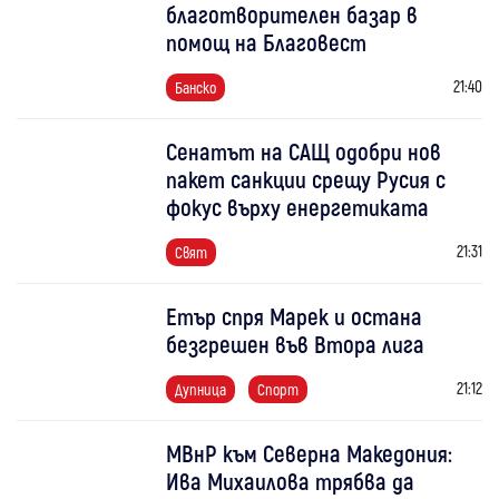
благотворителен базар в
помощ на Благовест
21:40
Банско
Сенатът на САЩ одобри нов
пакет санкции срещу Русия с
фокус върху енергетиката
21:31
Свят
Етър спря Марек и остана
безгрешен във Втора лига
21:12
Дупница
Спорт
МВнР към Северна Македония:
Ива Михаилова трябва да