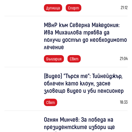
21:12
Дупница
Спорт
МВнР към Северна Македония:
Ива Михаилова трябва да
получи достъп до необходимото
лечение
21:04
България
Свят
(Видео) "Търся те": Тийнейджър,
облечен като клоун, засне
зловещо видео и уби пенсионер
18:33
Свят
Огнян Минчев: За победа на
президентските избори ще