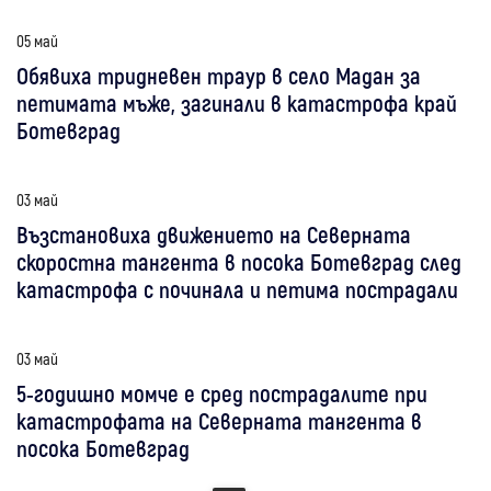
05 май
Обявиха тридневен траур в село Мадан за
петимата мъже, загинали в катастрофа край
Ботевград
03 май
Възстановиха движението на Северната
скоростна тангента в посока Ботевград след
катастрофа с починала и петима пострадали
03 май
5-годишно момче е сред пострадалите при
катастрофата на Северната тангента в
посока Ботевград