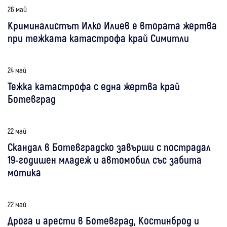
26 май
Криминалистът Илко Илиев е втората жертва
при тежката катастрофа край Симитли
24 май
Тежка катастрофа с една жертва край
Ботевград
22 май
Скандал в Ботевградско завърши с пострадал
19-годишен младеж и автомобил със забита
мотика
22 май
Дрога и арести в Ботевград, Костинброд и