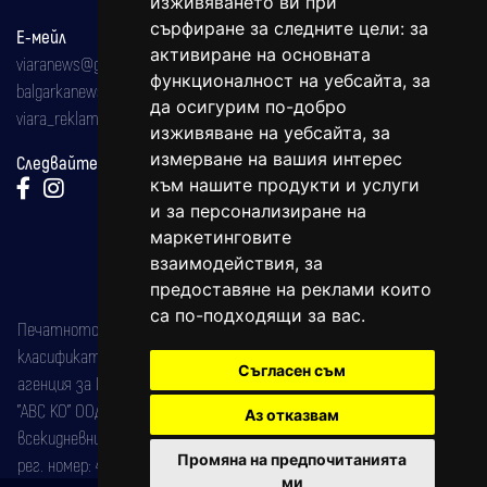
изживяването ви при
сърфиране за следните цели:
за
Е-мейл
активиране на основната
viaranews@gmail.com
функционалност на уебсайта
,
за
balgarkanews@gmail.com
да осигурим по-добро
viara_reklama@mail.bg
изживяване на уебсайта
,
за
измерване на вашия интерес
Следвайте ни:
към нашите продукти и услуги
и за персонализиране на
маркетинговите
взаимодействия
,
за
предоставяне на реклами които
са по-подходящи за вас
.
Печатното издание на вестника е регистрирано в националния
класификатор на печатните издания (Българска национална
Съгласен съм
агенция за ISSN) под номер: ISSN 1312-4722.
"АВС КО" ООД е притежател на марката: Вяра информационен
Аз отказвам
всекидневник на югозападна България, със свидетелство за марка
Промяна на предпочитанията
рег. номер: 47857/11.05.2004 година.
ми