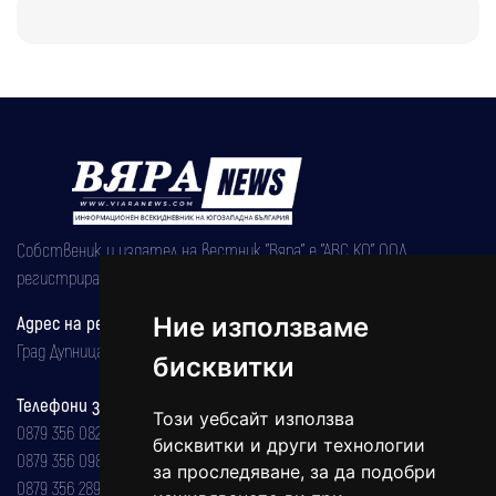
Собственик и издател на вестник "Вяра" е "АВС КО" ООД,
регистрирана на 08.05.2002 година.
Адрес на редакцията
Ние използваме
Град Дупница, ул.''Христо Ботев" 43
бисквитки
Телефони за реклама и абонаменти
Този уебсайт използва
0879 356 082
бисквитки и други технологии
0879 356 098
за проследяване, за да подобри
0879 356 289