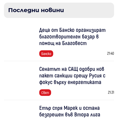
Последни новини
Деца от Банско организират
благотворителен базар в
помощ на Благовест
21:40
Банско
Сенатът на САЩ одобри нов
пакет санкции срещу Русия с
фокус върху енергетиката
21:31
Свят
Етър спря Марек и остана
безгрешен във Втора лига