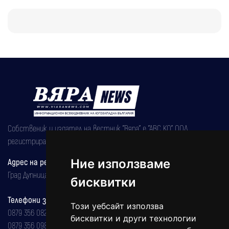
Собственик и издател на вестник "Вяра" е "АВС КО" ООД,
регистрирана на 08.05.2002 година.
Адрес на редакцията
Ние използваме
Град Дупница, ул.''Христо Ботев" 43
бисквитки
Телефони за реклама и абонаменти
Този уебсайт използва
0879 356 082
бисквитки и други технологии
0879 356 098