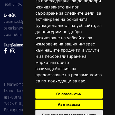
за проследяване, за да подобри
0879 356 289
изживяването ви при
сърфиране за следните цели:
за
Е-мейл
активиране на основната
viaranews@gmail.com
функционалност на уебсайта
,
за
balgarkanews@gmail.com
да осигурим по-добро
viara_reklama@mail.bg
изживяване на уебсайта
,
за
измерване на вашия интерес
Следвайте ни:
към нашите продукти и услуги
и за персонализиране на
маркетинговите
взаимодействия
,
за
предоставяне на реклами които
са по-подходящи за вас
.
Печатното издание на вестника е регистрирано в националния
класификатор на печатните издания (Българска национална
Съгласен съм
агенция за ISSN) под номер: ISSN 1312-4722.
"АВС КО" ООД е притежател на марката: Вяра информационен
Аз отказвам
всекидневник на югозападна България, със свидетелство за марка
Промяна на предпочитанията