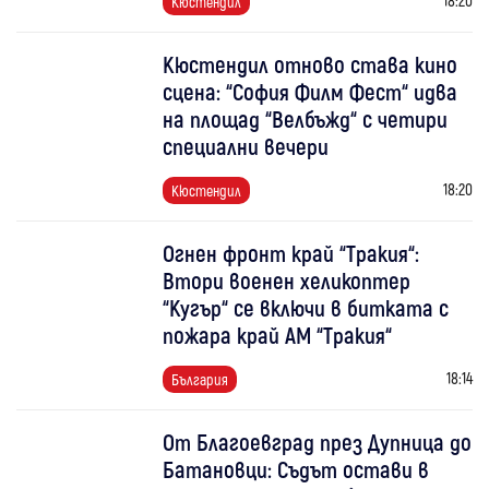
Кюстендил
Кюстендил отново става кино
сцена: “София Филм Фест“ идва
на площад “Велбъжд“ с четири
специални вечери
18:20
Кюстендил
Огнен фронт край “Тракия“:
Втори военен хеликоптер
“Кугър“ се включи в битката с
пожара край АМ “Тракия“
18:14
България
От Благоевград през Дупница до
Батановци: Съдът остави в