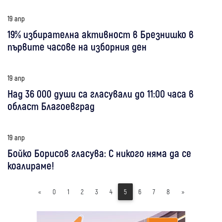
19 апр
19% избирателна активност в Брезнишко в
първите часове на изборния ден
19 апр
Над 36 000 души са гласували до 11:00 часа в
област Благоевград
19 апр
Бойко Борисов гласува: С никого няма да се
коалираме!
«
0
1
2
3
4
5
6
7
8
»