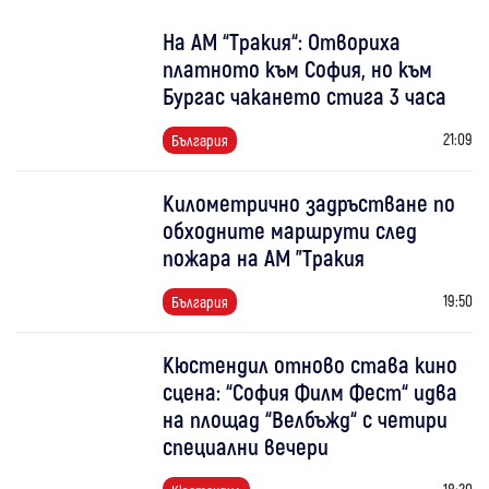
На АМ “Тракия“: Отвориха
платното към София, но към
Бургас чакането стига 3 часа
21:09
България
Километрично задръстване по
обходните маршрути след
пожара на АМ "Тракия
19:50
България
Кюстендил отново става кино
сцена: “София Филм Фест“ идва
на площад “Велбъжд“ с четири
специални вечери
18:20