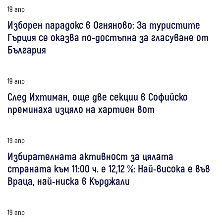
19 апр
Изборен парадокс в Огняново: За туристите
Гърция се оказва по-достъпна за гласуване от
България
19 апр
След Ихтиман, още две секции в Софийско
преминаха изцяло на хартиен вот
19 апр
Избирателната активност за цялата
страната към 11:00 ч. е 12,12 %: Най-висока е във
Враца, най-ниска в Кърджали
19 апр