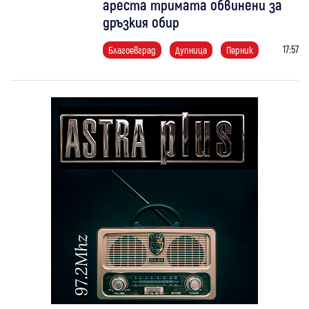
ареста тримата обвинени за
дръзкия обир
17:57
Благоевград
Дупница
Перник