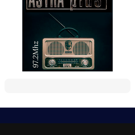
Е-мейл
Следвайте ни:
viaranews@gmail.com