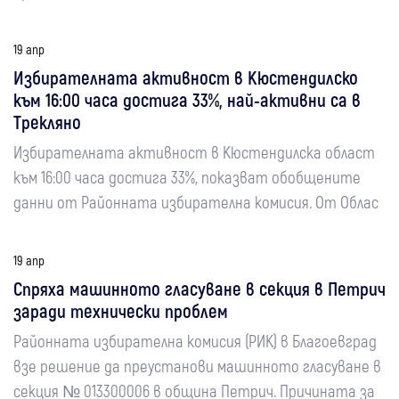
19 апр
Избирателната активност в Кюстендилско
към 16:00 часа достига 33%, най-активни са в
Трекляно
Избирателната активност в Кюстендилска област
към 16:00 часа достига 33%, показват обобщените
данни от Районната избирателна комисия. От Облас
19 апр
Спряха машинното гласуване в секция в Петрич
заради технически проблем
Районната избирателна комисия (РИК) в Благоевград
взе решение да преустанови машинното гласуване в
секция № 013300006 в община Петрич. Причината за