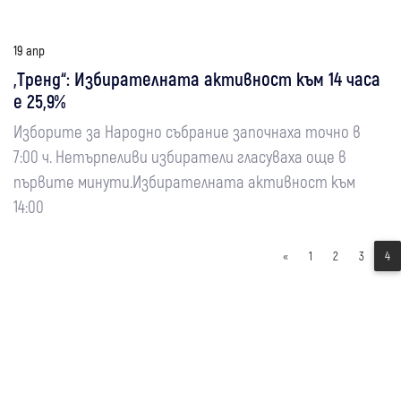
19 апр
„Тренд“: Избирателната активност към 14 часа
е 25,9%
Изборите за Народно събрание започнаха точно в
7:00 ч. Нетърпеливи избиратели гласуваха още в
първите минути.Избирателната активност към
14:00
«
1
2
3
4