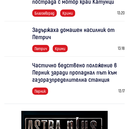
пострада с мотор край Катунци
13:20
Благоевград
Крими
Задържаха домашен насилник от
Петрич
13:18
Петрич
Крими
Частично бедствено положение в
Перник заради пропаднал път към
газоразпределителна станция
13:17
Перник