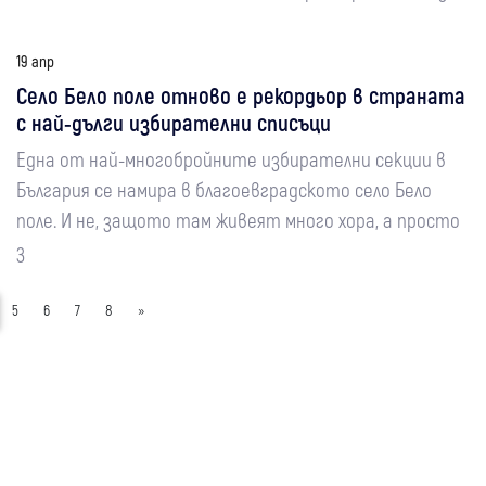
19 апр
Село Бело поле отново е рекордьор в страната
с най-дълги избирателни списъци
Една от най-многобройните избирателни секции в
България се намира в благоевградското село Бело
поле. И не, защото там живеят много хора, а просто
з
5
6
7
8
»