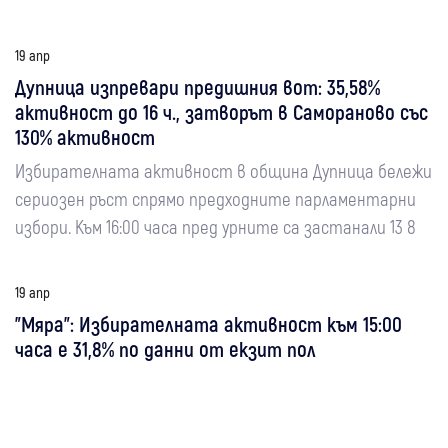
19 апр
Дупница изпревари предишния вот: 35,58%
активност до 16 ч., затворът в Самораново със
130% активност
Избирателната активност в община Дупница бележи
сериозен ръст спрямо предходните парламентарни
избори. Към 16:00 часа пред урните са застанали 13 8
19 апр
"Мяра": Избирателната активност към 15:00
часа е 31,8% по данни от екзит пол