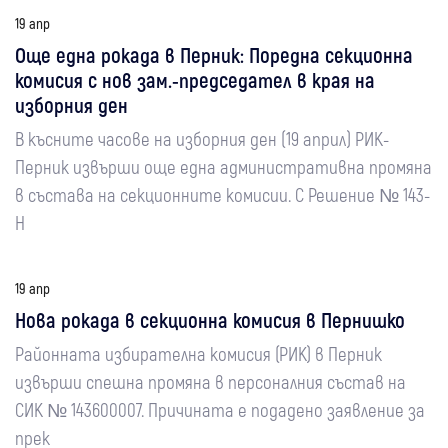
19 апр
Още една рокада в Перник: Поредна секционна
комисия с нов зам.-председател в края на
изборния ден
В късните часове на изборния ден (19 април) РИК-
Перник извърши още една административна промяна
в състава на секционните комисии. С Решение № 143-
Н
19 апр
Нова рокада в секционна комисия в Пернишко
Районната избирателна комисия (РИК) в Перник
извърши спешна промяна в персоналния състав на
СИК № 143600007. Причината е подадено заявление за
прек