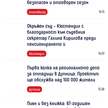
безопасен и отговорен сезон
14:13
Благоевград
Окръжен съд – Кюстендил с
благодарност към съдебния
секретар Галина Кирилова преди
пенсионирането ѝ
14:07
Кюстендил
Първа копка на регионалното депо
за отпадъци в Дупница: Проектът
ще обслужва над 100 000 жители
13:38
Дупница
Пиян и без книжка: 67-годишен