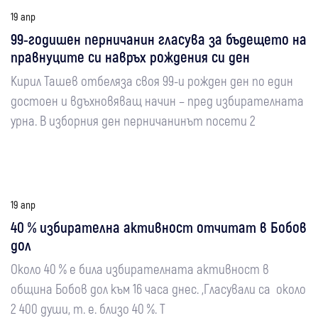
19 апр
99-годишен перничанин гласува за бъдещето на
правнуците си навръх рождения си ден
Кирил Ташев отбеляза своя 99-и рожден ден по един
достоен и вдъхновяващ начин – пред избирателната
урна. В изборния ден перничанинът посети 2
19 апр
40 % избирателна активност отчитат в Бобов
дол
Около 40 % е била избирателната активност в
община Бобов дол към 16 часа днес. „Гласували са около
2 400 души, т. е. близо 40 %. Т