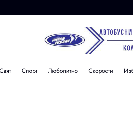
20 юни
69-годишен шофьор
рай
помете трима
Свят
Спорт
Любопитно
Скорости
Из
адържаха
работници на АПИ край
обен шофьор
Ботевград, единият е с
амин,
опасност за живота
7 мигранти
(Обновено, Видео)