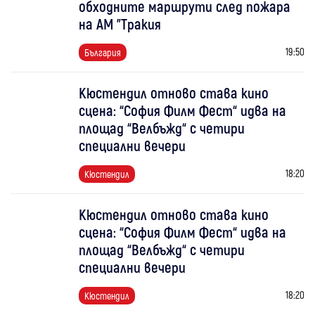
обходните маршрути след пожара
на АМ "Тракия
19:50
България
Кюстендил отново става кино
сцена: “София Филм Фест“ идва на
площад “Велбъжд“ с четири
специални вечери
18:20
Кюстендил
Кюстендил отново става кино
сцена: “София Филм Фест“ идва на
площад “Велбъжд“ с четири
специални вечери
18:20
Кюстендил