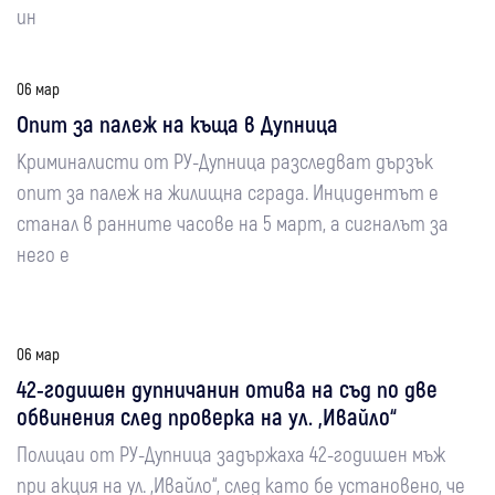
ин
06 мар
Опит за палеж на къща в Дупница
Криминалисти от РУ-Дупница разследват дързък
опит за палеж на жилищна сграда. Инцидентът е
станал в ранните часове на 5 март, а сигналът за
него е
06 мар
42-годишен дупничанин отива на съд по две
обвинения след проверка на ул. „Ивайло“
Полицаи от РУ-Дупница задържаха 42-годишен мъж
при акция на ул. „Ивайло“, след като бе установено, че