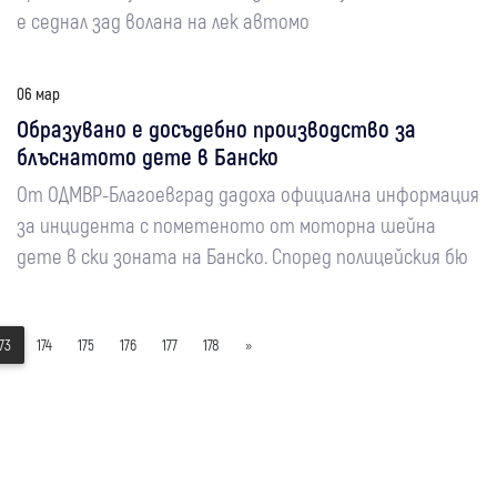
е седнал зад волана на лек автомо
06 мар
Образувано е досъдебно производство за
блъснатото дете в Банско
От ОДМВР-Благоевград дадоха официална информация
за инцидента с пометеното от моторна шейна
дете в ски зоната на Банско. Според полицейския бю
73
174
175
176
177
178
»