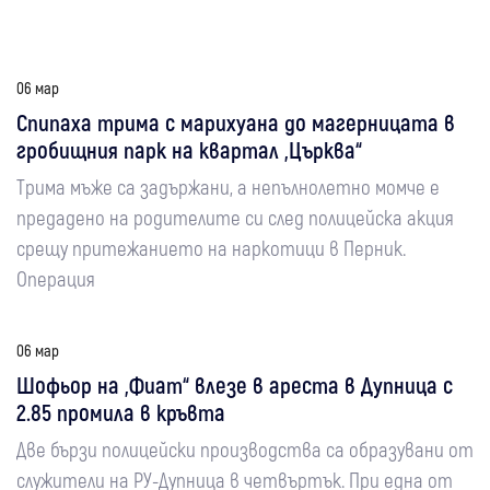
06 мар
Спипаха трима с марихуана до магерницата в
гробищния парк на квартал „Църква“
Трима мъже са задържани, а непълнолетно момче е
предадено на родителите си след полицейска акция
срещу притежанието на наркотици в Перник.
Операция
06 мар
Шофьор на „Фиат“ влезе в ареста в Дупница с
2.85 промила в кръвта
Две бързи полицейски производства са образувани от
служители на РУ-Дупница в четвъртък. При една от