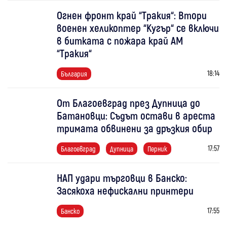
Огнен фронт край “Тракия“: Втори
военен хеликоптер “Кугър“ се включи
в битката с пожара край АМ
“Тракия“
18:14
България
От Благоевград през Дупница до
Батановци: Съдът остави в ареста
тримата обвинени за дръзкия обир
17:57
Благоевград
Дупница
Перник
НАП удари търговци в Банско:
Засякоха нефискални принтери
17:55
Банско