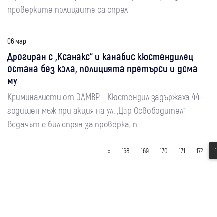
проверките полицаите са спрел
06 мар
Дрогиран с „Ксанакс“ и канабис кюстендилец
остана без кола, полицията претърси и дома
му
Криминалисти от ОДМВР – Кюстендил задържаха 44-
годишен мъж при акция на ул. „Цар Освободител“.
Водачът е бил спрян за проверка, п
«
168
169
170
171
172
1