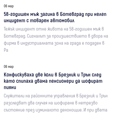
06 мар
58-годишен мъж загина в Ботевград при нелеп
инцидент с товарен автомобил
Тежък инцидент отне живота на 58-годишен мъж в
Ботевград. Сигналът за произшествието в двора на
фирма в индустриалната зона на града е подаден в
Ра
06 мар
Конфискуваха две коли в Брезник и Трън след
като спипаха двама пенсионери да шофират
пияни
Служители на районните управления в Брезник и Трън
разследват два случая на шофиране в нетрезво
състояние през изминалото денонощие. И при двата