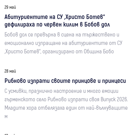
29 май
Абитуриентите на СУ „Христо Ботев“
дефилираха по червен килим в Бобов дол
Бобов дол се превърна в сцена на тържествено и
емоционално изпращане на абитуриентите от СУ
„Христо Ботев“, организирано от Община Бобо
28 май
Рибново изпрати своите принцове и принцеси
С усмивки, празнично настроение и много емоции
гърменското село Рибново изпрати своя Випуск 2026.
Младите хора отбелязаха един от най-вълнуващите
м