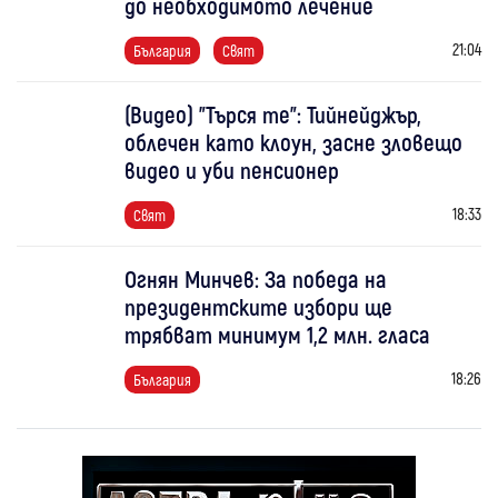
до необходимото лечение
21:04
България
Свят
(Видео) "Търся те": Тийнейджър,
облечен като клоун, засне зловещо
видео и уби пенсионер
18:33
Свят
Огнян Минчев: За победа на
президентските избори ще
трябват минимум 1,2 млн. гласа
18:26
България