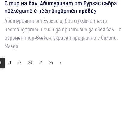
С тир на бал: Абитуриент от Бургас събра
погледите с нестандартен превоз
Абитуриент от Бургас избра изключително
нестандартен начин да пристигне за своя бал – с
огромен тир-влекач, украсен празнично с балони.
Младе
0
21
22
23
24
25
»