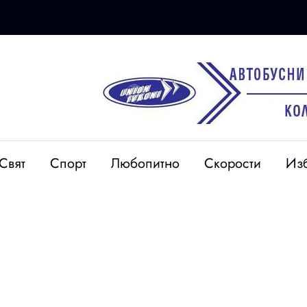
13 юли
Свят
Спорт
Любопитно
Скорости
Из
Бургас и София остават
адски къщи
в надпреварата за
а изложба в
домакин на “Евровизия
2027“