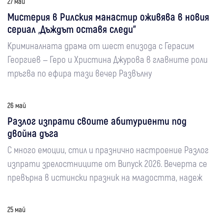
27 май
Мистерия в Рилския манастир оживява в новия
сериал „Дъждът оставя следи"
Криминалната драма от шест епизода с Герасим
Георгиев — Геро и Христина Джурова в главните роли
тръгва по ефира тази вечер Развълну
26 май
Разлог изпрати своите абитуриенти под
двойна дъга
С много емоции, стил и празнично настроение Разлог
изпрати зрелостниците от Випуск 2026. Вечерта се
превърна в истински празник на младостта, надеж
25 май