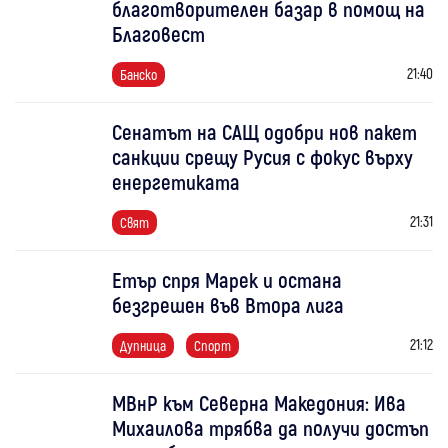
благотворителен базар в помощ на
Благовест
21:40
Банско
Сенатът на САЩ одобри нов пакет
санкции срещу Русия с фокус върху
енергетиката
21:31
Свят
Етър спря Марек и остана
безгрешен във Втора лига
21:12
Дупница
Спорт
МВнР към Северна Македония: Ива
Михаилова трябва да получи достъп