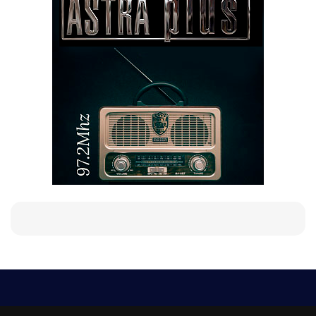
Е-мейл
Следвайте ни: