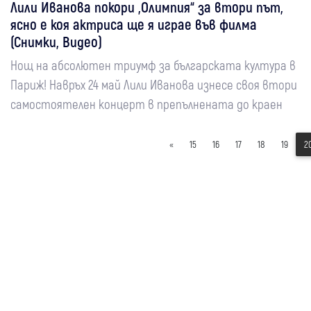
Лили Иванова покори „Олимпия“ за втори път,
ясно е коя актриса ще я играе във филма
(Снимки, Видео)
Нощ на абсолютен триумф за българската култура в
Париж! Навръх 24 май Лили Иванова изнесе своя втори
самостоятелен концерт в препълнената до краен
«
15
16
17
18
19
2