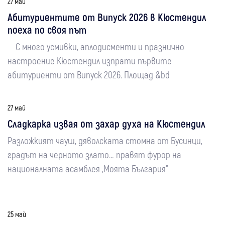
27 май
Абитуриентите от Випуск 2026 в Кюстендил
поеха по своя път
С много усмивки, аплодисменти и празнично
настроение Кюстендил изпрати първите
абитуриенти от Випуск 2026. Площад &bd
27 май
Сладкарка извая от захар духа на Кюстендил
Разложкият чауш, дяволската стомна от Бусинци,
градът на черното злато… правят фурор на
националната асамблея „Моята България“
25 май