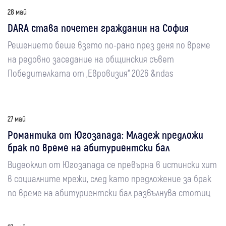
28 май
DARA става почетен гражданин на София
Решението беше взето по-рано през деня по време
на редовно заседание на общинския съвет
Победителката от „Евровизия“ 2026 &ndas
27 май
Романтика от Югозапада: Младеж предложи
брак по време на абитуриентски бал
Видеоклип от Югозапада се превърна в истински хит
в социалните мрежи, след като предложение за брак
по време на абитуриентски бал развълнува стотиц