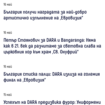
16 май
България получи наградата за най-добро
артистично изпълнение на „Евровизия“
16 май
Петър Стоянович за DARA и Bangaranga: Няма
как в 21. век да разчитаме за световна слава на
църковния хор към храм „Св. Онуфрий“
16 май
България стиска палци: DARA излиза на големия
финал на „Евровизия“
15 май
Успехът на DARA предизвика фурор: Униформени