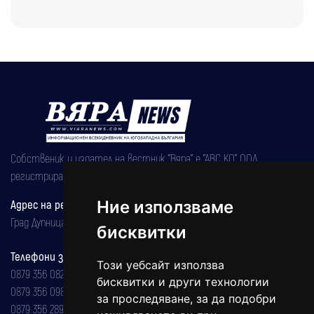
Собственик и издател на вестник "Вяра" е "АВС КО" ООД,
регистрирана на 08.05.2002 година.
Адрес на редакцията
Ние използваме
Град Дупница, ул.''Христо Ботев" 43
бисквитки
Телефони за реклама и абонаменти
Този уебсайт използва
0879 356 082
бисквитки и други технологии
0879 356 098
за проследяване, за да подобри
0879 356 289