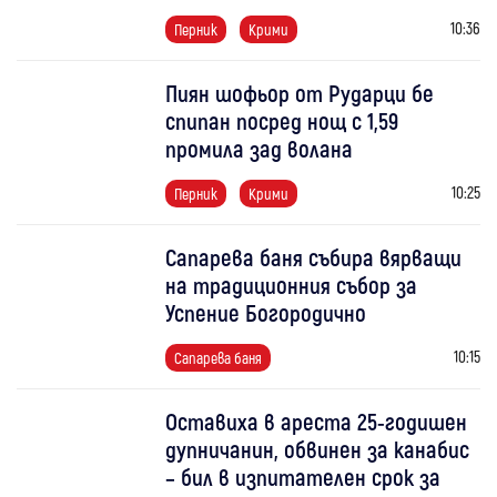
10:36
Перник
Крими
Пиян шофьор от Рударци бе
спипан посред нощ с 1,59
промила зад волана
10:25
Перник
Крими
Сапарева баня събира вярващи
на традиционния събор за
Успение Богородично
10:15
Сапарева баня
Оставиха в ареста 25-годишен
дупничанин, обвинен за канабис
– бил в изпитателен срок за