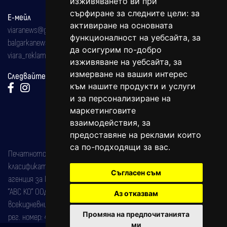
изживяването ви при
сърфиране за следните цели:
за
Е-мейл
активиране на основната
viaranews@gmail.com
функционалност на уебсайта
,
за
balgarkanews@gmail.com
да осигурим по-добро
viara_reklama@mail.bg
изживяване на уебсайта
,
за
измерване на вашия интерес
Следвайте ни:
към нашите продукти и услуги
и за персонализиране на
маркетинговите
взаимодействия
,
за
предоставяне на реклами които
са по-подходящи за вас
.
Печатното издание на вестника е регистрирано в националния
класификатор на печатните издания (Българска национална
Съгласен съм
агенция за ISSN) под номер: ISSN 1312-4722.
"АВС КО" ООД е притежател на марката: Вяра информационен
Аз отказвам
всекидневник на югозападна България, със свидетелство за марка
Промяна на предпочитанията
рег. номер: 47857/11.05.2004 година.
ми