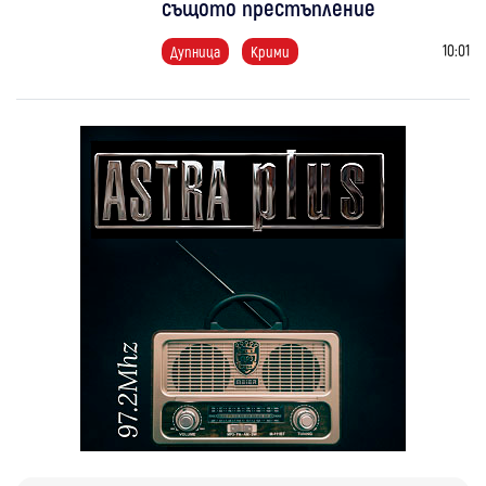
същото престъпление
10:01
Дупница
Крими