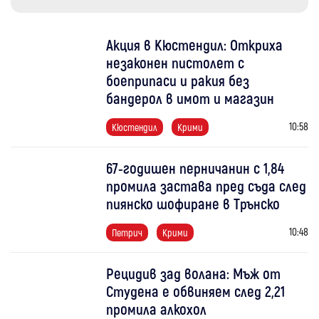
Акция в Кюстендил: Откриха
незаконен пистолет с
боеприпаси и ракия без
бандерол в имот и магазин
10:58
Кюстендил
Крими
67-годишен перничанин с 1,84
промила застава пред съда след
пиянско шофиране в Трънско
10:48
Петрич
Крими
Рецидив зад волана: Мъж от
Студена е обвиняем след 2,21
промила алкохол