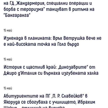
на ГД „Жандармерия, специални операции и
борба с тероризма” танцуват в ритъма на
"Бангаранга"
15 май
Изненада в планината: Връх Ветрушка вече не
е най-високата точка на Голо бърдо
15 май
История с щастлив край: „Динозаврите“ от
Джиро д’Италия си върнаха изгубената халка
15 май
Абитуриентите на ПГ „П. Р. Славейков“ в
Якоруда се сбогуваха с училището, Ибрахим
Шакир – отличник на випуска