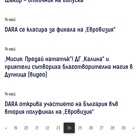
14 май
DARA се класира за финала на „Евровизия“
14 май
„Мисия: Предай нататък”! ДГ „Калина” и
приятели сътвориха благотворителна магия в
Дупница (видео)
14 май
DARA открива участието на България във
втория полуфинал на „Евровизия“
«
19
20
21
22
23
24
25
26
27
28
29
»