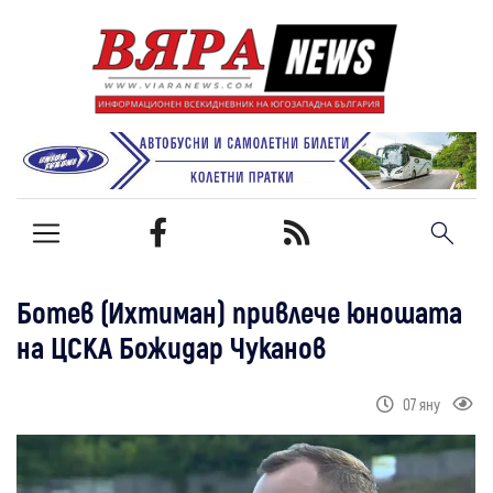
Ботев (Ихтиман) привлече юношата
на ЦСКА Божидар Чуканов
07 яну