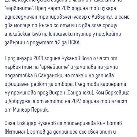
“червените“. През март 2015 година той изкара
едноседмичен тренировъчен лагер с Ливърпул, а само
два месеца по-късно се отличи с два гола срещу
английския клуб на юношески турнир у нас, който
завърши с резултат 4:2 за ЦСКА.
През януари 2018 година Чуканов вече е част от
първия тим на “армейците“ и заминава на зимна
подготовка в Сандански, но така и не записва
официален дебют за отбора. След това кариерата
му преминава през Вихрен (Сандански), Ком Берковица
и Добруджа, а от лятото на 2023 година той е част
от Миньор Перник.
Сега Божидар Чуканов се присъединява към Ботев
(Ихтиман), готов да допринесе със своя опит и