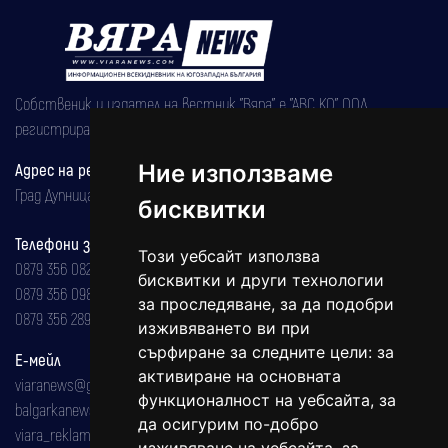
Собственик и издател на вестник "Вяра" е "АВС КО" ООД,
регистрирана на 08.05.2002 година.
Ние използваме
Адрес на редакцията
Град Дупница, ул.''Христо Ботев" 43
бисквитки
Телефони за реклама и абонаменти
Този уебсайт използва
0879 356 082
бисквитки и други технологии
0879 356 098
за проследяване, за да подобри
0879 356 289
изживяването ви при
сърфиране за следните цели:
за
Е-мейл
активиране на основната
viaranews@gmail.com
функционалност на уебсайта
,
за
balgarkanews@gmail.com
да осигурим по-добро
viara_reklama@mail.bg