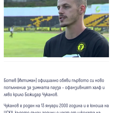
Ботев (Ихтиман) официално обяви първото си ново
попълнение за зимната пауза – офанзивният халф и
ляво крило Божидар Чуканов.
Чуканов е роден на 13 януари 2000 година и е юноша на
ЦСКА, където дълги години е част от школата на