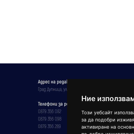
Адрес на редакцията
Град Дупница, ул.''Христо Ботев" 43
Ние използва
Телефони за реклама и абонаменти
0879 356 082
Този уебсайт използв
0879 356 098
за да подобри изживя
0879 356 289
активиране на основн