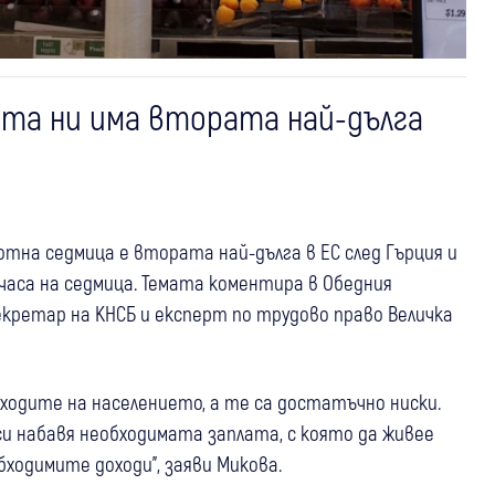
ата ни има втората най-дълга
отна седмица е втората най-дълга в ЕС след Гърция и
 часа на седмица. Темата коментира в Обедния
кретар на КНСБ и експерт по трудово право Величка
ходите на населението, а те са достатъчно ниски.
 си набавя необходимата заплата, с която да живее
обходимите доходи", заяви Микова.