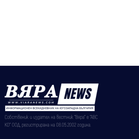
Собственик и издател на вестник "Вяра" е "АВС
КО" ООД, регистрирана на 08.05.2002 година.