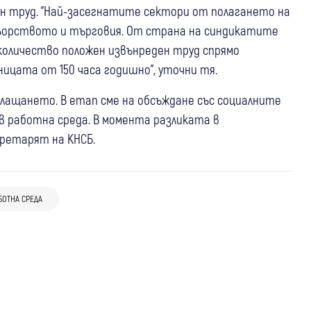
н труд. "Най-засегнатите сектори от полагането на
орството и търговия. От страна на синдикатите
количество положен извънреден труд спрямо
ницата от 150 часа годишно", уточни тя.
плащането. В етап сме на обсъждане със социалните
в работна среда. В момента разликата в
екретарят на КНСБ.
28 апр
Дупница
17 юни
България
На борса в Дупница: Бюрото по труда
България с втората най-висока
БОТНА СРЕДА
срещна 9 работодатели с над 100
инфлация в ЕС, достигна 6,3% през май
безработни