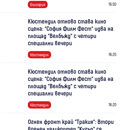
19:50
България
Кюстендил отново става кино
сцена: “София Филм Фест“ идва на
площад “Велбъжд“ с четири
специални вечери
18:20
Кюстендил
Кюстендил отново става кино
сцена: “София Филм Фест“ идва на
площад “Велбъжд“ с четири
специални вечери
18:20
Кюстендил
Огнен фронт край “Тракия“: Втори
военен хеликоптер “Кугър“ се