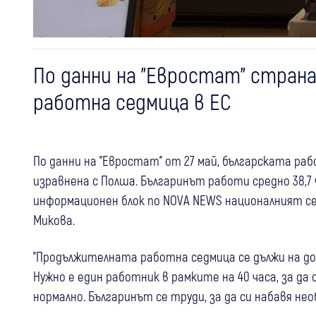
По данни на "Евростат" стран
работна седмица в ЕС
По данни на "Евростат" от 27 май, българската раб
изравнена с Полша. Българинът работи средно 38,7
информационен блок по NOVA NEWS националният се
Микова.
"Продължителната работна седмица се дължи на до
Нужно е един работник в рамките на 40 часа, за да
нормално. Българинът се труди, за да си набавя не