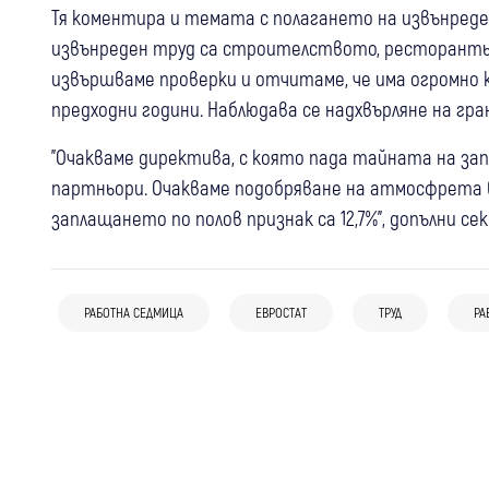
Тя коментира и темата с полагането на извънреде
извънреден труд са строителството, ресторанть
извършваме проверки и отчитаме, че има огромно 
предходни години. Наблюдава се надхвърляне на гра
"Очакваме директива, с която пада тайната на за
партньори. Очакваме подобряване на атмосфрета 
заплащането по полов признак са 12,7%", допълни с
11 юни
Кюстендил
07 юли
България
Урок по човечност от миналото!
Евростат: България е сред малкото
Пабиръкът на череши, ябълки и грозде
страни в ЕС със спад на продажбите на
РАБОТНА СЕДМИЦА
ЕВРОСТАТ
ТРУД
РА
25 фев
България
изхранвал десетки бедни семейства в
жилища
Всеки шести българин се затруднява
Кюстендилско
да си осигури отопление