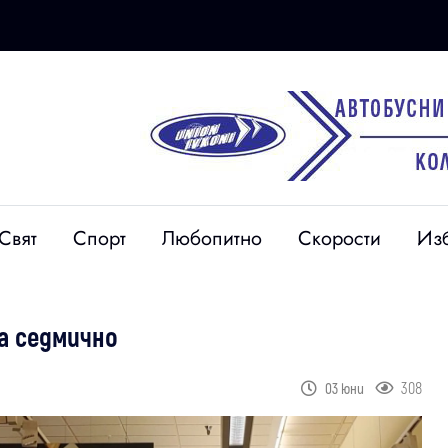
Свят
Спорт
Любопитно
Скорости
Из
а седмично
308
03 юни