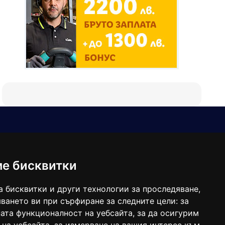
Е-мейл
Следвайте ни:
viaranews@gmail.com
balgarkanews@gmail.com
ме бисквитки
viara_reklama@mail.bg
а бисквитки и други технологии за проследяване,
ването ви при сърфиране за следните цели:
за
ата функционалност на уебсайта
,
за да осигурим