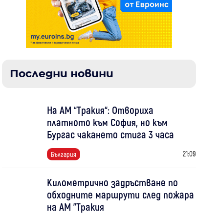
Последни новини
На АМ “Тракия“: Отвориха
платното към София, но към
Бургас чакането стига 3 часа
21:09
България
Километрично задръстване по
обходните маршрути след пожара
на АМ "Тракия