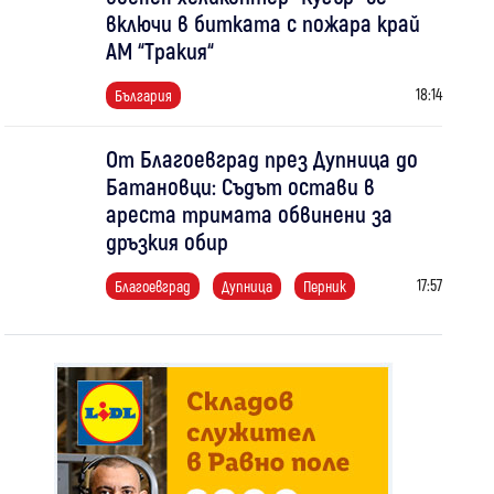
включи в битката с пожара край
АМ “Тракия“
18:14
България
От Благоевград през Дупница до
Батановци: Съдът остави в
ареста тримата обвинени за
дръзкия обир
17:57
Благоевград
Дупница
Перник