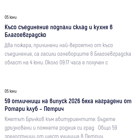
05 юни
Късо съединение подпали склад и кухня в
Благоевградско
Два пожара, причинени най-вероятно от късо
съединение, са гасили огнеборците в Благоевградска
област на 4 юни. Около 09:17 часа е получен с
05 юни
59 отличници на випуск 2026 бяха наградени от
Ротари клуб – Петрич
Кметът Бръчков към абитуриентите: Бъдете
дръзновени и помнете родния си град Общо 59
зрелостници от шест училища в Петрич,