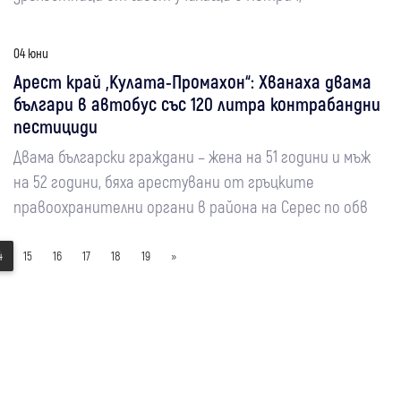
04 юни
Арест край „Кулата-Промахон“: Хванаха двама
българи в автобус със 120 литра контрабандни
пестициди
Двама български граждани – жена на 51 години и мъж
на 52 години, бяха арестувани от гръцките
правоохранителни органи в района на Серес по обв
4
15
16
17
18
19
»