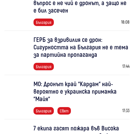
въпрос е не чий е дронът, а защо не
е бил засечен
18:08
България
ГЕРБ за взривилия се дрон:
Сигурността на България не е тема
за партийна пропаганда
17:44
България
МО: Дронът край “Кардам“ най-
вероятно е украинска примамка
“Майя“
17:33
България
Свят
7 екипа гасят пожара във Висока