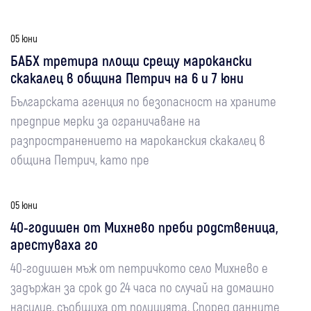
05 юни
БАБХ третира площи срещу марокански
скакалец в община Петрич на 6 и 7 юни
Българската агенция по безопасност на храните
предприе мерки за ограничаване на
разпространението на мароканския скакалец в
община Петрич, като пре
05 юни
40-годишен от Михнево преби родственица,
арестуваха го
40-годишен мъж от петричкото село Михнево е
задържан за срок до 24 часа по случай на домашно
насилие, съобщиха от полицията. Според данните