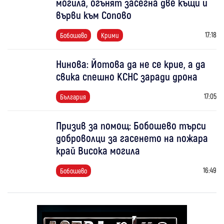
могила, огънят засегна две къщи и
върви към Сопово
17:18
Бобошево
Крими
Нинова: Йотова да не се крие, а да
свика спешно КСНС заради дрона
17:05
България
Призив за помощ: Бобошево търси
доброволци за гасенето на пожара
край Висока могила
16:49
Бобошево