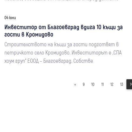
04 юни
Инвеститор от Благоевград вдига 10 къщи за
гости в Кромидово
Строителството на къщи за гости подготвят в
петричкото село Кромидово. Инвеститорът е „СПА
хоум груп“ ЕООД – Благоевград. Собстве
«
9
10
11
12
13
1