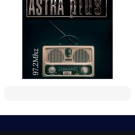
Е-мейл
Следвайте ни: