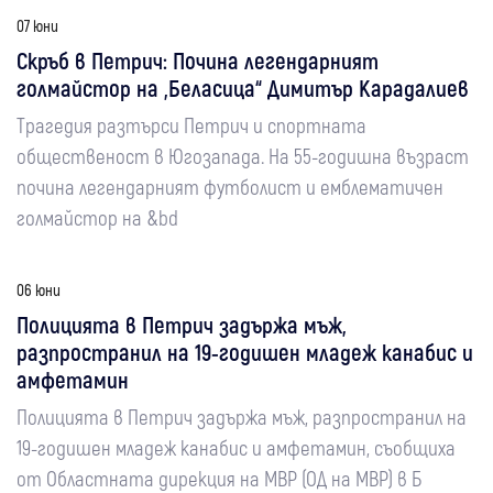
07 юни
Скръб в Петрич: Почина легендарният
голмайстор на „Беласица“ Димитър Карадалиев
Трагедия разтърси Петрич и спортната
общественост в Югозапада. На 55-годишна възраст
почина легендарният футболист и емблематичен
голмайстор на &bd
06 юни
Полицията в Петрич задържа мъж,
разпространил на 19-годишен младеж канабис и
амфетамин
Полицията в Петрич задържа мъж, разпространил на
19-годишен младеж канабис и амфетамин, съобщиха
от Областната дирекция на МВР (ОД на МВР) в Б