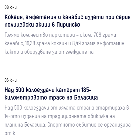
08 юни
Кокаин, амфетамин и канабис иззети при серия
полицейски акции в Пиринско
Голямо количество наркотици – около 708 грама
канабис, 16,28 грама кокаин и 8,49 грама амфетамин –
както и оборудване за отглеждане на
06 юни
Над 500 колоездачи катерят 185-
километровото трасе на Беласица
Над 500 колоездачи от цялата страна стартираха в
14-ото издание на традиционната обиколка на
планина Беласица. Спортното събитие се организира
от к