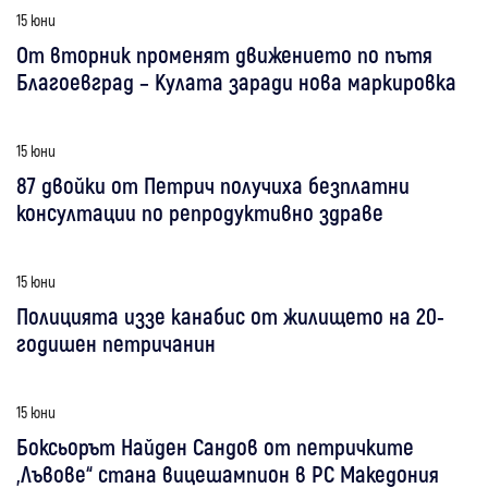
15 юни
От вторник променят движението по пътя
Благоевград – Кулата заради нова маркировка
15 юни
87 двойки от Петрич получиха безплатни
консултации по репродуктивно здраве
15 юни
Полицията иззе канабис от жилището на 20-
годишен петричанин
15 юни
Боксьорът Найден Сандов от петричките
„Лъвове“ стана вицешампион в РС Македония