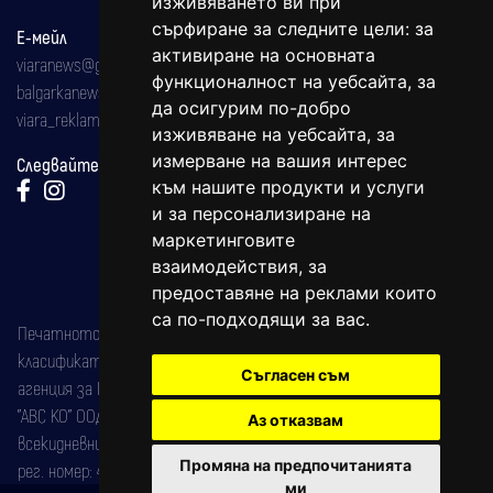
изживяването ви при
сърфиране за следните цели:
за
Е-мейл
активиране на основната
viaranews@gmail.com
функционалност на уебсайта
,
за
balgarkanews@gmail.com
да осигурим по-добро
viara_reklama@mail.bg
изживяване на уебсайта
,
за
измерване на вашия интерес
Следвайте ни:
към нашите продукти и услуги
и за персонализиране на
маркетинговите
взаимодействия
,
за
предоставяне на реклами които
са по-подходящи за вас
.
Печатното издание на вестника е регистрирано в националния
класификатор на печатните издания (Българска национална
Съгласен съм
агенция за ISSN) под номер: ISSN 1312-4722.
"АВС КО" ООД е притежател на марката: Вяра информационен
Аз отказвам
всекидневник на югозападна България, със свидетелство за марка
Промяна на предпочитанията
рег. номер: 47857/11.05.2004 година.
ми