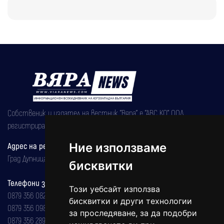
Собственик и издател на вестник "Вяра" е "АВС КО" ООД,
регистрирана на 08.05.2002 година.
Адрес на редакцията
Ние използваме
Град Дупница, ул.''Христо Ботев" 43
бисквитки
Телефони за реклама и абонаменти
Този уебсайт използва
0879 356 082
бисквитки и други технологии
0879 356 098
за проследяване, за да подобри
0879 356 289