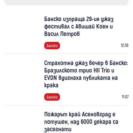
Банско изпраща 29-ия джаз
фестивал с Авишай Коен и
Васил Петров
12:39
Банско
Страхотна джаз вечер в Банско:
Бразилското трио HII Trio и
EVDN вдигнаха публиката на
крака
11:07
Банско
Пожарът край Асеновград е
потушен, над 6000 декара са
засегнати