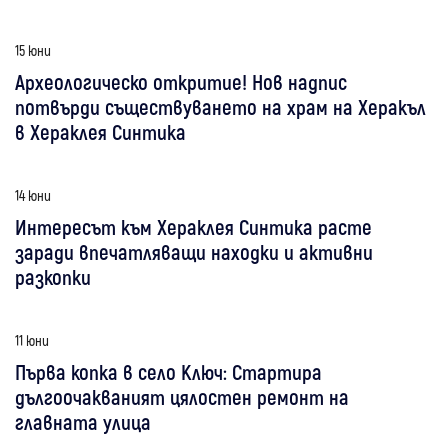
15 юни
Археологическо откритие! Нов надпис
потвърди съществуването на храм на Херакъл
в Хераклея Синтика
14 юни
Интересът към Хераклея Синтика расте
заради впечатляващи находки и активни
разкопки
11 юни
Първа копка в село Ключ: Стартира
дългоочакваният цялостен ремонт на
главната улица