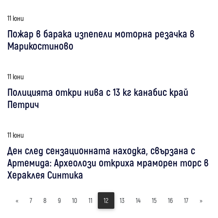
11 юни
Пожар в барака изпепели моторна резачка в
Марикостиново
11 юни
Полицията откри нива с 13 кг канабис край
Петрич
11 юни
Ден след сензационната находка, свързана с
Артемида: Археолози откриха мраморен торс в
Хераклея Синтика
«
7
8
9
10
11
12
13
14
15
16
17
»