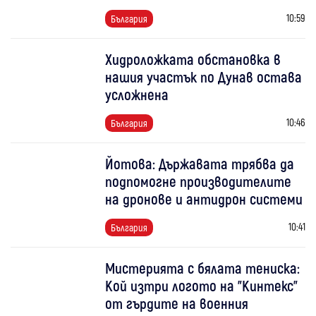
10:59
България
Хидроложката обстановка в
нашия участък по Дунав остава
усложнена
10:46
България
Йотова: Държавата трябва да
подпомогне производителите
на дронове и антидрон системи
10:41
България
Мистерията с бялата тениска:
Кой изтри логото на "Кинтекс"
от гърдите на военния