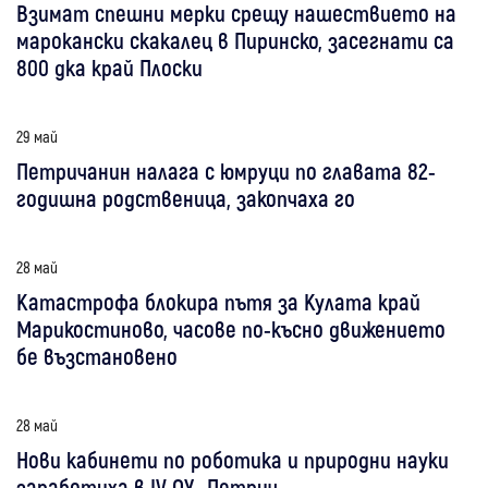
Взимат спешни мерки срещу нашествието на
марокански скакалец в Пиринско, засегнати са
800 дка край Плоски
29 май
Петричанин налага с юмруци по главата 82-
годишна родственица, закопчаха го
28 май
Катастрофа блокира пътя за Кулата край
Марикостиново, часове по-късно движението
бе възстановено
28 май
Нови кабинети по роботика и природни науки
заработиха в IV ОУ- Петрич