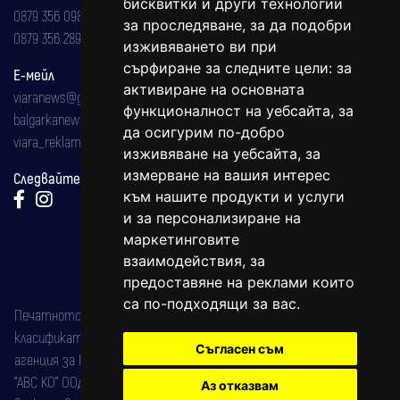
бисквитки и други технологии
0879 356 098
за проследяване, за да подобри
0879 356 289
изживяването ви при
сърфиране за следните цели:
за
Е-мейл
активиране на основната
viaranews@gmail.com
функционалност на уебсайта
,
за
balgarkanews@gmail.com
да осигурим по-добро
viara_reklama@mail.bg
изживяване на уебсайта
,
за
измерване на вашия интерес
Следвайте ни:
към нашите продукти и услуги
и за персонализиране на
маркетинговите
взаимодействия
,
за
предоставяне на реклами които
са по-подходящи за вас
.
Печатното издание на вестника е регистрирано в националния
класификатор на печатните издания (Българска национална
Съгласен съм
агенция за ISSN) под номер: ISSN 1312-4722.
"АВС КО" ООД е притежател на марката: Вяра информационен
Аз отказвам