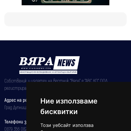
Собственик и издател на вестник "Вяра" е "АВС КО" ООД,
регистрирана на 08.05.2002 година.
Адрес на редакцията
Ние използваме
Град Дупница, ул.''Христо Ботев" 43
бисквитки
Телефони за реклама и абонаменти
Този уебсайт използва
0879 356 082