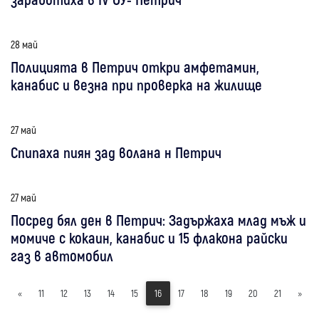
28 май
Полицията в Петрич откри амфетамин,
канабис и везна при проверка на жилище
27 май
Спипаха пиян зад волана н Петрич
27 май
Посред бял ден в Петрич: Задържаха млад мъж и
момиче с кокаин, канабис и 15 флакона райски
газ в автомобил
«
11
12
13
14
15
16
17
18
19
20
21
»