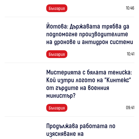
10:46
България
Йотова: Държавата трябва да
подпомогне производителите
на дронове и антидрон системи
10:41
България
Мистерията с бялата тениска:
Кой изтри логото на "Кинтекс"
от гърдите на военния
министър?
09:41
България
Продължава работата по
изясняване на