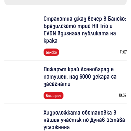
Страхотна джаз вечер в Банско:
Бразилското трио HII Trio и
EVDN вдигнаха публиката на
крака
11:07
Банско
Пожарът край Асеновград е
потушен, над 6000 декара са
засегнати
10:59
България
Хидроложката обстановка в
нашия участък по Дунав остава
усложнена