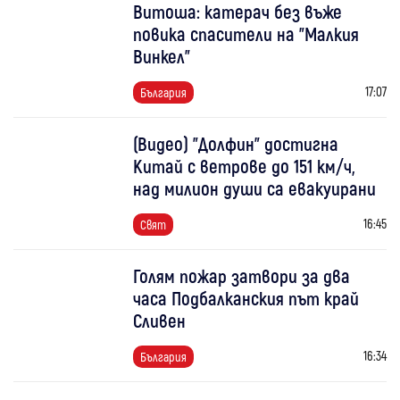
Витоша: катерач без въже
повика спасители на "Малкия
Винкел"
17:07
България
(Видео) "Долфин" достигна
Китай с ветрове до 151 км/ч,
над милион души са евакуирани
16:45
Свят
Голям пожар затвори за два
часа Подбалканския път край
Сливен
16:34
България