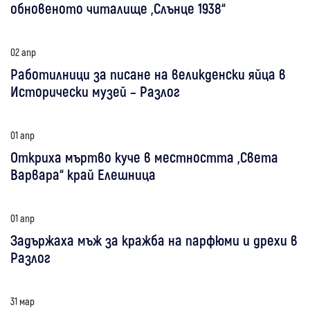
обновеното читалище „Слънце 1938“
02 апр
Работилници за писане на великденски яйца в
Исторически музей – Разлог
01 апр
Откриха мъртво куче в местността „Света
Варвара“ край Елешница
01 апр
Задържаха мъж за кражба на парфюми и дрехи в
Разлог
31 мар