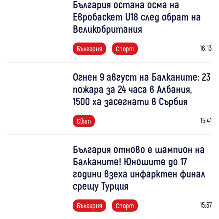
България остана осма на
Евробаскет U18 след обрат на
Великобритания
16:13
България
Спорт
Огнен 9 август на Балканите: 23
пожара за 24 часа в Албания,
1500 ха засегнати в Сърбия
15:41
Свят
България отново е шампион на
Балканите! Юношите до 17
години взеха инфарктен финал
срещу Турция
15:37
България
Спорт