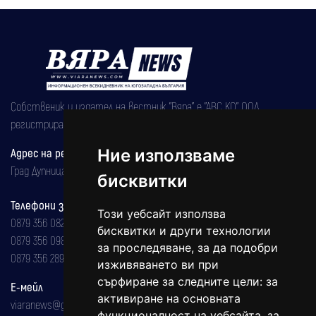
Собственик и издател на вестник "Вяра" е "АВС КО" ООД,
регистрирана на 08.05.2002 година.
Адрес на редакцията
Ние използваме
Град Дупница, ул.''Христо Ботев" 43
бисквитки
Телефони за реклама и абонаменти
Този уебсайт използва
0879 356 082
бисквитки и други технологии
0879 356 098
за проследяване, за да подобри
0879 356 289
изживяването ви при
сърфиране за следните цели:
за
Е-мейл
активиране на основната
viaranews@gmail.com
функционалност на уебсайта
,
за