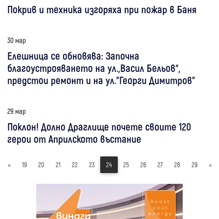
Покрив и техника изгоряха при пожар в Баня
30 мар
Елешница се обновява: Започна
благоустрояването на ул.„Васил Бельов“,
предстои ремонт и на ул."Георги Димитров"
29 мар
Поклон! Долно Драглище почете своите 120
герои от Априлското въстание
«
19
20
21
22
23
24
25
26
27
28
29
»