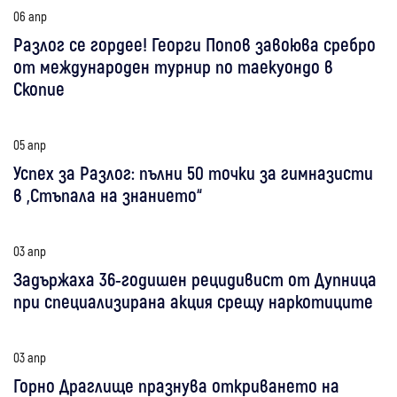
06 апр
Разлог се гордее! Георги Попов завоюва сребро
от международен турнир по таекуондо в
Скопие
05 апр
Успех за Разлог: пълни 50 точки за гимназисти
в „Стъпала на знанието“
03 апр
Задържаха 36-годишен рецидивист от Дупница
при специализирана акция срещу наркотиците
03 апр
Горно Драглище празнува откриването на