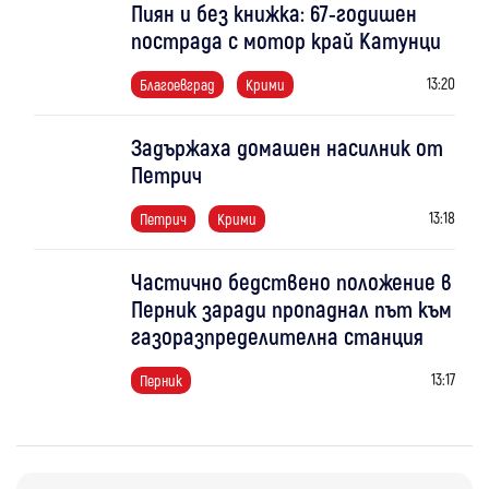
Пиян и без книжка: 67-годишен
пострада с мотор край Катунци
13:20
Благоевград
Крими
Задържаха домашен насилник от
Петрич
13:18
Петрич
Крими
Частично бедствено положение в
Перник заради пропаднал път към
газоразпределителна станция
13:17
Перник