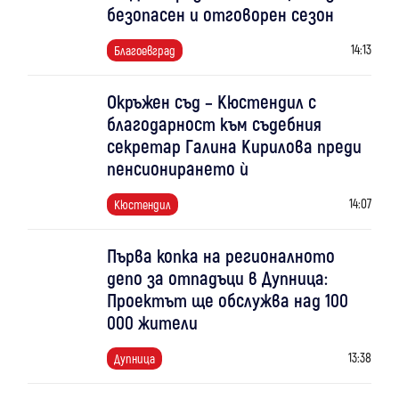
безопасен и отговорен сезон
14:13
Благоевград
Окръжен съд – Кюстендил с
благодарност към съдебния
секретар Галина Кирилова преди
пенсионирането ѝ
14:07
Кюстендил
Първа копка на регионалното
депо за отпадъци в Дупница:
Проектът ще обслужва над 100
000 жители
13:38
Дупница