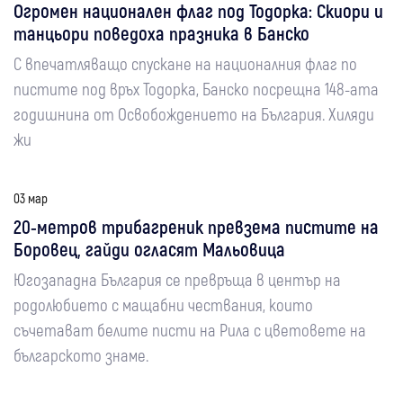
Огромен национален флаг под Тодорка: Скиори и
танцьори поведоха празника в Банско
С впечатляващо спускане на националния флаг по
пистите под връх Тодорка, Банско посрещна 148-ата
годишнина от Освобождението на България. Хиляди
жи
03 мар
20-метров трибагреник превзема пистите на
Боровец, гайди огласят Мальовица
Югозападна България се превръща в център на
родолюбието с мащабни чествания, които
съчетават белите писти на Рила с цветовете на
българското знаме.