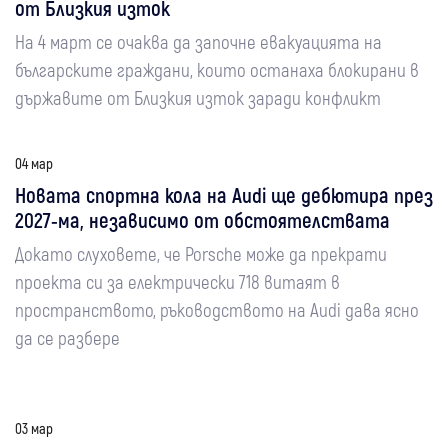
от Близкия изток
На 4 март се очаква да започне евакуацията на
българските граждани, които останаха блокирани в
държавите от Близкия изток заради конфликт
04 мар
Новата спортна кола на Audi ще дебютира през
2027-ма, независимо от обстоятелствата
Докато слуховете, че Porsche може да прекрати
проекта си за електрически 718 витаят в
пространството, ръководството на Audi дава ясно
да се разбере
03 мар