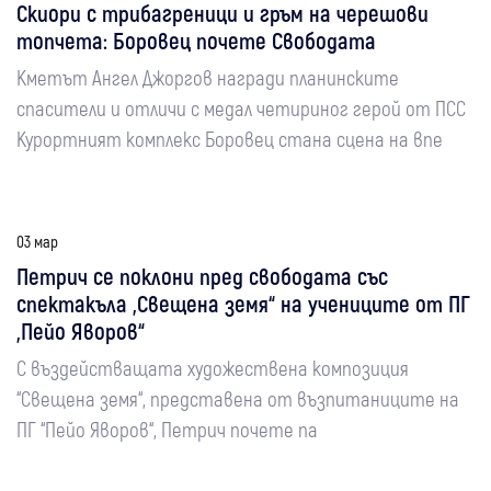
Скиори с трибагреници и гръм на черешови
топчета: Боровец почете Свободата
Кметът Ангел Джоргов награди планинските
спасители и отличи с медал четириног герой от ПСС
Курортният комплекс Боровец стана сцена на впе
03 мар
Петрич се поклони пред свободата със
спектакъла „Свещена земя“ на учениците от ПГ
„Пейо Яворов“
С въздействащата художествена композиция
“Свещена земя“, представена от възпитаниците на
ПГ “Пейо Яворов“, Петрич почете па