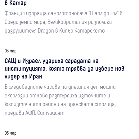
в Катар
Франция изпраща самолетоносача "Шарл де Гол" в
Средиземно море, Великобритания разполага
разрушителя Dragon в Кипър Катарското
03 мар
САЩ и Израел удариха сградата на
институцията, която трябва да избере нов
лидер на Иран
В следобедните часове на днешния ден мощни
експлозии отново разтърсиха източните и
югоизточните райони на иранската столица,
предава АФП. Ситуацият
03 мар