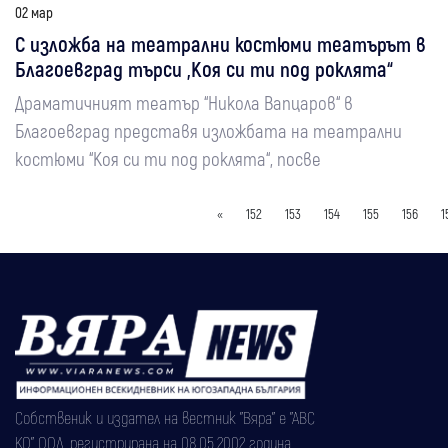
02 мар
С изложба на театрални костюми театърът в
Благоевград търси „Коя си ти под роклята“
Драматичният театър “Никола Вапцаров“ в
Благоевград представя изложбата на театрални
костюми “Коя си ти под роклята“, посве
«
152
153
154
155
156
1
Собственик и издател на вестник "Вяра" е "АВС
КО" ООД, регистрирана на 08.05.2002 година.