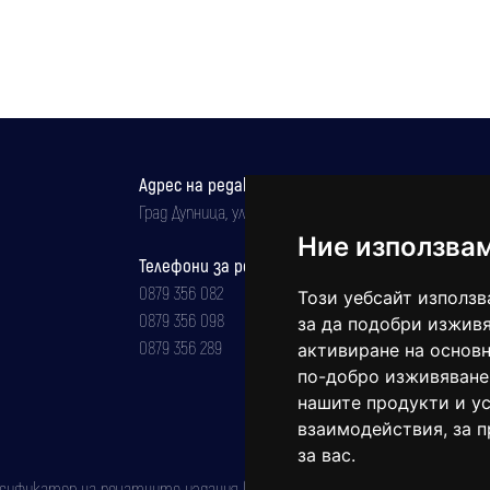
Адрес на редакцията
Град Дупница, ул.''Христо Ботев" 43
Ние използва
Телефони за реклама и абонаменти
0879 356 082
Този уебсайт използв
0879 356 098
за да подобри изживя
0879 356 289
активиране на основн
по-добро изживяване
нашите продукти и ус
взаимодействия
,
за 
за вас
.
фикатор на печатните издания (Българска национална агенция за ISSN)