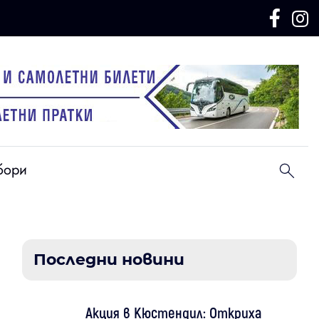
бори
Последни новини
Акция в Кюстендил: Откриха