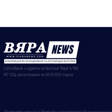
Собственик и издател на вестник "Вяра" е "АВС
КО" ООД, регистрирана на 08.05.2002 година.
Печатното издание на вестника е регистрирано в националния класи