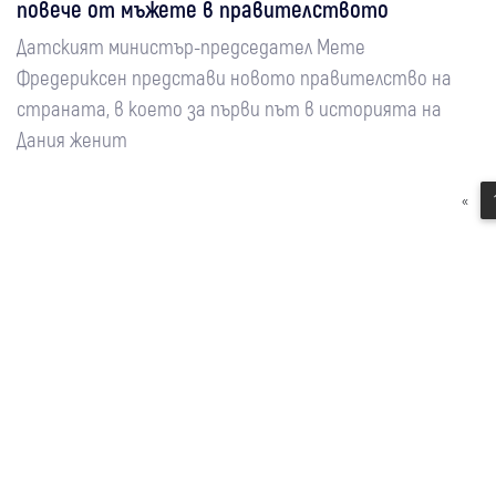
повече от мъжете в правителството
Датският министър-председател Мете
Фредериксен представи новото правителство на
страната, в което за първи път в историята на
Дания женит
«