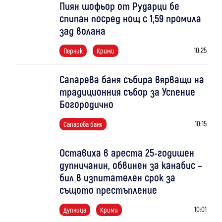
Пиян шофьор от Рударци бе
спипан посред нощ с 1,59 промила
зад волана
10:25
Перник
Крими
Сапарева баня събира вярващи на
традиционния събор за Успение
Богородично
10:15
Сапарева баня
Оставиха в ареста 25-годишен
дупничанин, обвинен за канабис –
бил в изпитателен срок за
същото престъпление
10:01
Дупница
Крими