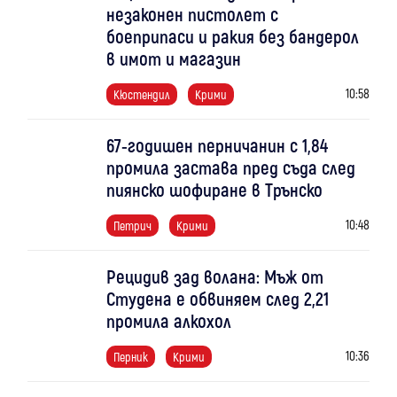
незаконен пистолет с
боеприпаси и ракия без бандерол
в имот и магазин
10:58
Кюстендил
Крими
67-годишен перничанин с 1,84
промила застава пред съда след
пиянско шофиране в Трънско
10:48
Петрич
Крими
Рецидив зад волана: Мъж от
Студена е обвиняем след 2,21
промила алкохол
10:36
Перник
Крими