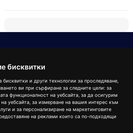
Е-мейл
Следвайте ни:
viaranews@gmail.com
balgarkanews@gmail.com
ме бисквитки
viara_reklama@mail.bg
а бисквитки и други технологии за проследяване,
ването ви при сърфиране за следните цели:
за
ата функционалност на уебсайта
,
за да осигурим
 на уебсайта
,
за измерване на вашия интерес към
луги и за персонализиране на маркетинговите
предоставяне на реклами които са по-подходящи
 под номер: ISSN 1312-4722.