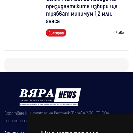
президентските избори ще
трябват минимум 1,2 млн.
гласа
07 авг
България
Собственик и издател на вестник "Вяра" е "АВС КО" ООД,
регистрирана на 08.05.2002 година.
Адрес на редакцията