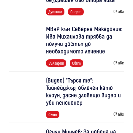
07 авг
Дупница
Спорт
МВнР към Северна Македония:
Ива Михаилова трябва да
получи достъп до
необходимото лечение
07 авг
България
Свят
(Видео) "Търся те":
Тийнейджър, облечен като
клоун, засне зловещо видео и
уби пенсионер
07 авг
Свят
Огнян Минчев: За победа на