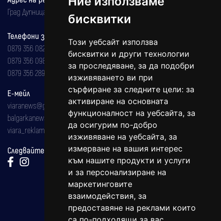
Ние използваме
Град Дупница, ул.''Христо Ботев" 43
бисквитки
Телефони за реклама и абонаменти
Този уебсайт използва
0879 356 082
бисквитки и други технологии
0879 356 098
за проследяване, за да подобри
0879 356 289
изживяването ви при
сърфиране за следните цели:
за
Е-мейл
активиране на основната
viaranews@gmail.com
функционалност на уебсайта
,
за
balgarkanews@gmail.com
да осигурим по-добро
viara_reklama@mail.bg
изживяване на уебсайта
,
за
измерване на вашия интерес
Следвайте ни:
към нашите продукти и услуги
и за персонализиране на
маркетинговите
взаимодействия
,
за
предоставяне на реклами които
са по-подходящи за вас
.