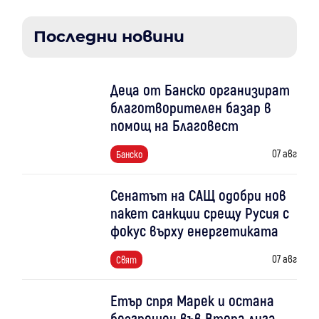
Последни новини
Деца от Банско организират
благотворителен базар в
помощ на Благовест
07 авг
Банско
Сенатът на САЩ одобри нов
пакет санкции срещу Русия с
фокус върху енергетиката
07 авг
Свят
Етър спря Марек и остана
безгрешен във Втора лига