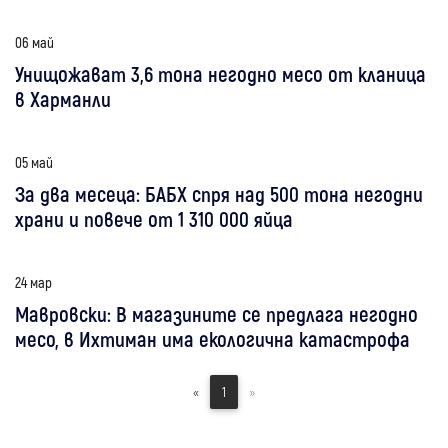
06 май
Унищожават 3,6 тона негодно месо от кланица
в Харманли
05 май
За два месеца: БАБХ спря над 500 тона негодни
храни и повече от 1 310 000 яйца
24 мар
Мавровски: В магазините се предлага негодно
месо, в Ихтиман има екологична катастрофа
«
1
»