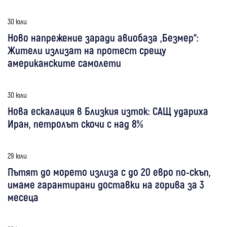
30 юли
Ново напрежение заради авиобаза „Безмер“:
Жители излизат на протест срещу
американските самолети
30 юли
Нова ескалация в Близкия изток: САЩ удариха
Иран, петролът скочи с над 8%
29 юли
Пътят до морето излиза с до 20 евро по-скъп,
имаме гарантирани доставки на горива за 3
месеца