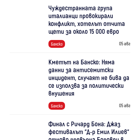
Чуждестранната група
италианци провокирали
конфликт, хотелът отчита
щети за около 15 000 евро
05 авг
Банско
Кметът на Банско: Няма
данни за антисемитски
инцидент, случаят не бива да
се използва за политически
внушения
05 авг
Банско
Финал с Ричард Бона: Джаз
фестивалът “Д-р Емил Илиев“
отново превърна Боровец в