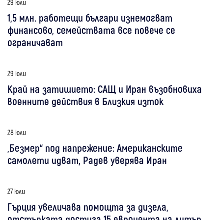
29 юли
1,5 млн. работещи българи изнемогват
финансово, семействата все повече се
ограничават
29 юли
Край на затишието: САЩ и Иран възобновиха
военните действия в Близкия изток
28 юли
„Безмер“ под напрежение: Американските
самолети идват, Радев уверява Иран
27 юли
Гърция увеличава помощта за дизела,
отстъпката достига 15 евроцента на литър