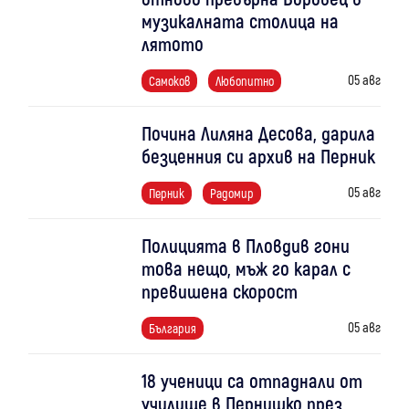
музикалната столица на
лятото
05 авг
Самоков
Любопитно
Почина Лиляна Десова, дарила
безценния си архив на Перник
05 авг
Перник
Радомир
Полицията в Пловдив гони
това нещо, мъж го карал с
превишена скорост
05 авг
България
18 ученици са отпаднали от
училище в Пернишко през