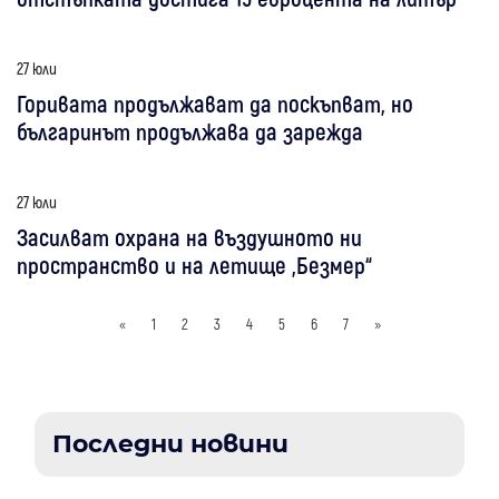
27 юли
Горивата продължават да поскъпват, но
българинът продължава да зарежда
27 юли
Засилват охрана на въздушното ни
пространство и на летище „Безмер“
«
1
2
3
4
5
6
7
»
Последни новини