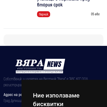
втория срок
05 авг
Перник
Собственик и издател на вестник "Вяра" е "АВС КО" ООД,
регистрирана на 08.05.2002 година.
Адрес на редакцията
Ние използваме
Град Дупница, ул.''Христо Ботев" 43
бисквитки