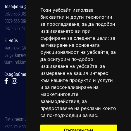
Телефони за реклама и абонаменти
Този уебсайт използва
0879 356 082
бисквитки и други технологии
0879 356 098
за проследяване, за да подобри
0879 356 289
изживяването ви при
сърфиране за следните цели:
за
Е-мейл
активиране на основната
viaranews@gmail.com
функционалност на уебсайта
,
за
balgarkanews@gmail.com
да осигурим по-добро
viara_reklama@mail.bg
изживяване на уебсайта
,
за
измерване на вашия интерес
Следвайте ни:
към нашите продукти и услуги
и за персонализиране на
маркетинговите
взаимодействия
,
за
предоставяне на реклами които
са по-подходящи за вас
.
Печатното издание на вестника е регистрирано в националния
класификатор на печатните издания (Българска национална
Съгласен съм