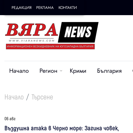
РЕДАКЦИЯ
РЕКЛАМА
КОНТАКТИ
Начало
Регион
Крими
България
Начало
Търсене
06 авг
Въздушна атака в Черно море: Загина човек,