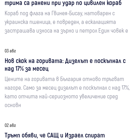
трима са ранени при удар по цивилен кораб
Кораб под флага на Гвинея-Бисау, натоварен с
украинска пшеница, е повреден, а ескалацията
застрашава износа на зърно и петрол Един човек е
03 авг
Нов скок на горивата: Дизелът е поскъпнал с
над 17% за месец
Цените на горивата в България отново тръгват
нагоре. Само за месец дизелът е поскъпнал с над 17%,
като отчита най-сериозното увеличение сред
основн
02 авг
Тръмп обяви, че САЩ и Израел спират