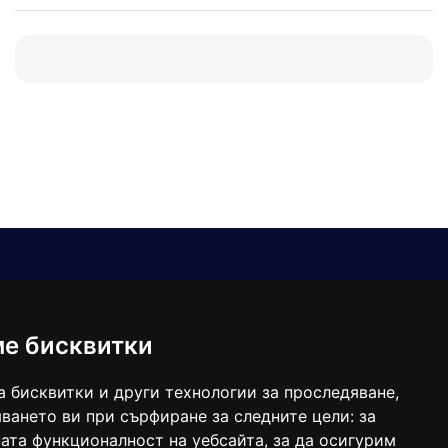
Е-мейл
Следвайте ни:
viaranews@gmail.com
balgarkanews@gmail.com
ме бисквитки
viara_reklama@mail.bg
а бисквитки и други технологии за проследяване,
ването ви при сърфиране за следните цели:
за
ата функционалност на уебсайта
,
за да осигурим