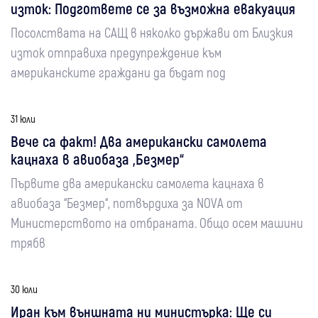
изток: Подгответе се за възможна евакуация
Посолствата на САЩ в няколко държави от Близкия
изток отправиха предупреждение към
американските граждани да бъдат под
31 юли
Вече са факт! Два американски самолета
кацнаха в авиобаза „Безмер“
Първите два американски самолета кацнаха в
авиобаза “Безмер“, потвърдиха за NOVA от
Министерството на отбраната. Общо осем машини
трябв
30 юли
Иран към външната ни министърка: Ще си