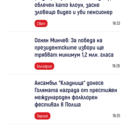
облечен като клоун, засне
зловещо видео и уби пенсионер
18:33
Свят
Огнян Минчев: За победа на
президентските избори ще
трябват минимум 1,2 млн. гласа
18:26
България
Ансамбъл “Кладница“ донесе
Голямата награда от престижен
международен фолклорен
фестивал в Полша
18:25
Перник