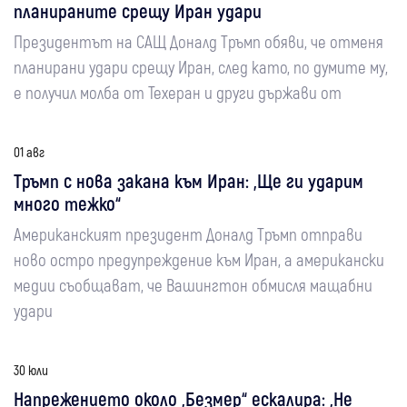
планираните срещу Иран удари
Президентът на САЩ Доналд Тръмп обяви, че отменя
планирани удари срещу Иран, след като, по думите му,
е получил молба от Техеран и други държави от
01 авг
Тръмп с нова закана към Иран: „Ще ги ударим
много тежко“
Американският президент Доналд Тръмп отправи
ново остро предупреждение към Иран, а американски
медии съобщават, че Вашингтон обмисля мащабни
удари
30 юли
Напрежението около „Безмер“ ескалира: „Не