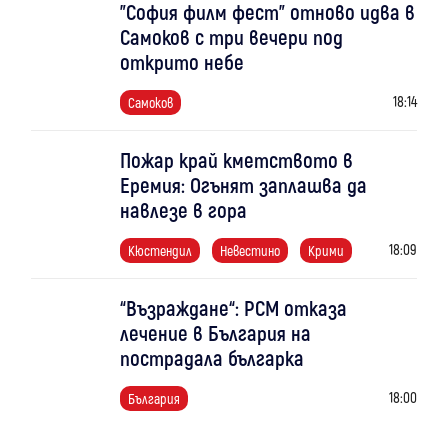
"София филм фест" отново идва в
Самоков с три вечери под
открито небе
18:14
Самоков
Пожар край кметството в
Еремия: Огънят заплашва да
навлезе в гора
18:09
Кюстендил
Невестино
Крими
“Възраждане“: РСМ отказа
лечение в България на
пострадала българка
18:00
България