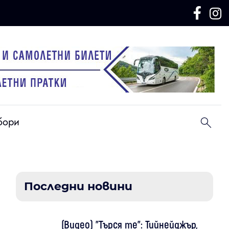
бори
Последни новини
(Видео) "Търся те": Тийнейджър,