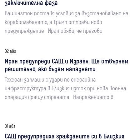
заключителна фаза
Вашингтон поставя условия за възстановяване на
корабоплаването, а Тръмп отправи ново
предупреждение Иран обяви, че прегово
02 авг
Иран предупреди САЩ и Израел: Ще отвърнем
решително, ако бъдем нападнати
Техеран заплаши с удари по енергийна
инфраструктура в Близкия изток при нова военна
операция срещу страната Напрежението в
01 авг
САЩ предупредиха гражданите си в Близкия