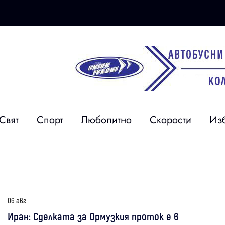
Свят
Спорт
Любопитно
Скорости
Из
06 авг
Иран: Сделката за Ормузкия проток е в