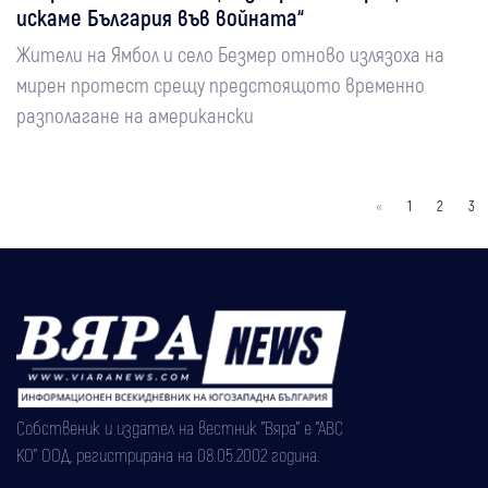
искаме България във войната“
Жители на Ямбол и село Безмер отново излязоха на
мирен протест срещу предстоящото временно
разполагане на американски
«
1
2
3
Собственик и издател на вестник "Вяра" е "АВС
КО" ООД, регистрирана на 08.05.2002 година.