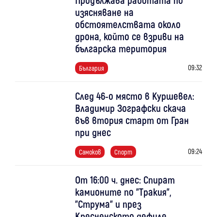
изясняване на
обстоятелствата около
дрона, който се взриви на
българска територия
09:32
България
След 46-о място в Куршевел:
Владимир Зографски скача
във втория старт от Гран
при днес
09:24
Самоков
Спорт
От 16:00 ч. днес: Спират
камионите по "Тракия",
"Струма" и през
Кресненското дефиле