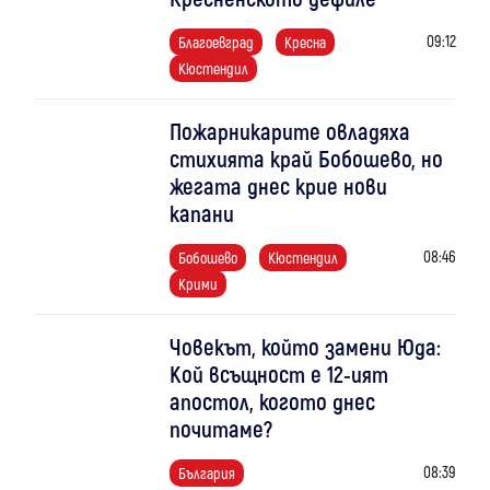
09:12
Благоевград
Кресна
Кюстендил
Пожарникарите овладяха
стихията край Бобошево, но
жегата днес крие нови
капани
08:46
Бобошево
Кюстендил
Крими
Човекът, който замени Юда:
Кой всъщност е 12-ият
апостол, когото днес
почитаме?
08:39
България