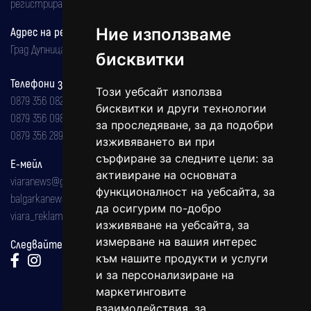
регистрирана на 08.05.2002 година.
Адрес на редакцията
Ние използваме
Град Дупница, ул.''Христо Ботев" 43
бисквитки
Телефони за реклама и абонаменти
Този уебсайт използва
0879 356 082
бисквитки и други технологии
0879 356 098
за проследяване, за да подобри
0879 356 289
изживяването ви при
сърфиране за следните цели:
за
Е-мейл
активиране на основната
viaranews@gmail.com
функционалност на уебсайта
,
за
balgarkanews@gmail.com
да осигурим по-добро
viara_reklama@mail.bg
изживяване на уебсайта
,
за
измерване на вашия интерес
Следвайте ни:
към нашите продукти и услуги
и за персонализиране на
маркетинговите
взаимодействия
,
за