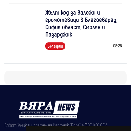
Жълт код за валежи и
гръмотевици в Благоевград,
София област, Смолян и
Пазарджик
08:28
България
Собственик и издател на вестник "Вяра" е "АВС КО" ООД,