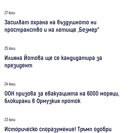
27 юли
Засилват охрана на въздушното ни
пространство и на летище „Безмер“
25 юли
Илияна Йотова ще се кандидатира за
президент
24 юли
ООН призова за евакуацията на 6000 моряци,
блокирани в Ормузкия проток
23 юли
Историческо споразумение! Тръмп одобри