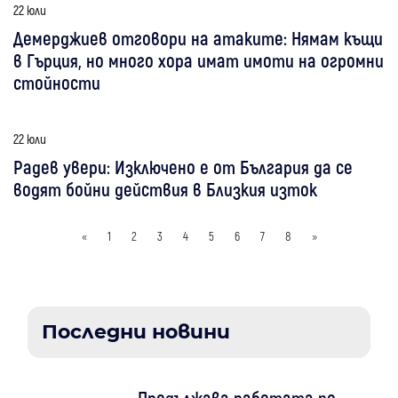
22 юли
Демерджиев отговори на атаките: Нямам къщи
в Гърция, но много хора имат имоти на огромни
стойности
22 юли
Радев увери: Изключено е от България да се
водят бойни действия в Близкия изток
«
1
2
3
4
5
6
7
8
»
Последни новини
Продължава работата по