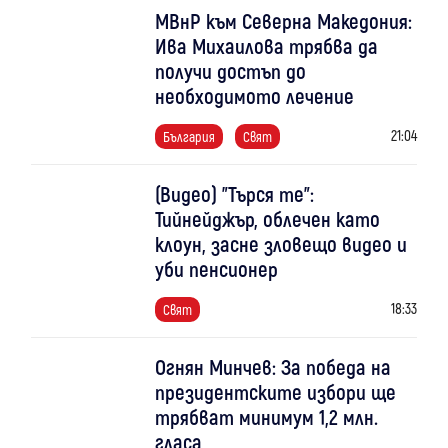
МВнР към Северна Македония:
Ива Михаилова трябва да
получи достъп до
необходимото лечение
21:04
България
Свят
(Видео) "Търся те":
Тийнейджър, облечен като
клоун, засне зловещо видео и
уби пенсионер
18:33
Свят
Огнян Минчев: За победа на
президентските избори ще
трябват минимум 1,2 млн.
гласа