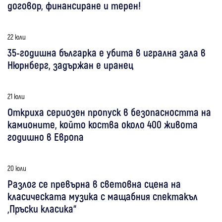
договор, финансиране и терен!
22 юли
35-годишна българка е убита в игрална зала в
Нюрнберг, задържан е иранец
21 юли
Откриха сериозен пропуск в безопасността на
камионите, който коства около 400 живота
годишно в Европа
20 юли
Разлог се превърна в световна сцена на
класическата музика с мащабния спектакъл
„Пръски класика“