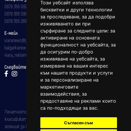
Този уебсайт използва
0879 356 082
бисквитки и други технологии
0879 356 098
за проследяване, за да подобри
0879 356 289
изживяването ви при
сърфиране за следните цели:
за
Е-мейл
активиране на основната
viaranews@gmail.com
функционалност на уебсайта
,
за
balgarkanews@gmail.com
да осигурим по-добро
viara_reklama@mail.bg
изживяване на уебсайта
,
за
измерване на вашия интерес
Следвайте ни:
към нашите продукти и услуги
и за персонализиране на
маркетинговите
взаимодействия
,
за
предоставяне на реклами които
са по-подходящи за вас
.
Печатното издание на вестника е регистрирано в националния
класификатор на печатните издания (Българска национална
Съгласен съм
агенция за ISSN) под номер: ISSN 1312-4722.