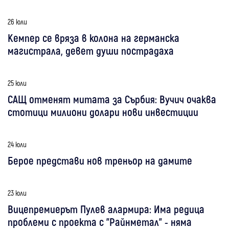
26 юли
Кемпер се вряза в колона на германска
магистрала, девет души пострадаха
25 юли
САЩ отменят митата за Сърбия: Вучич очаква
стотици милиони долари нови инвестиции
24 юли
Берое представи нов треньор на дамите
23 юли
Вицепремиерът Пулев алармира: Има редица
проблеми с проекта с "Райнметал" - няма