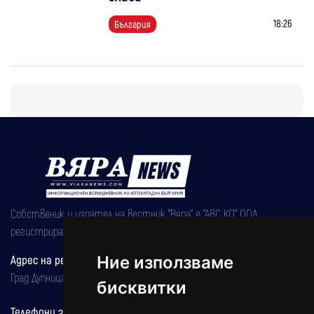
18:26
България
Собственик и издател на вестник "Вяра" е "АВС КО" ООД,
регистрирана на 08.05.2002 година.
Адрес на редакцията
Ние използваме
Град Дупница, ул.''Христо Ботев" 43
бисквитки
Телефони за реклама и абонаменти