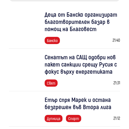
Деца от Банско организират
благотворителен базар в
помощ на Благовест
21:40
Банско
Сенатът на САЩ одобри нов
пакет санкции срещу Русия с
фокус върху енергетиката
21:31
Свят
Етър спря Марек и остана
безгрешен във Втора лига
21:12
Дупница
Спорт