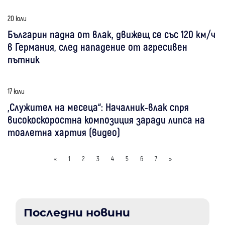
20 юли
Българин падна от влак, движещ се със 120 км/ч
в Германия, след нападение от агресивен
пътник
17 юли
„Служител на месеца“: Началник-влак спря
високоскоростна композиция заради липса на
тоалетна хартия (видео)
«
1
2
3
4
5
6
7
»
Последни новини