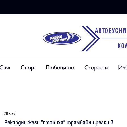
Свят
Спорт
Любопитно
Скорости
Из
28 юни
Рекордни жеги "стопиха" трамвайни релси в