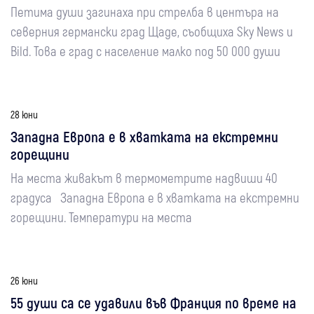
Петима души загинаха при стрелба в центъра на
северния германски град Щаде, съобщиха Sky News и
Bild. Това е град с население малко под 50 000 души
28 юни
Западна Европа е в хватката на екстремни
горещини
На места живакът в термометрите надвиши 40
градуса Западна Европа е в хватката на екстремни
горещини. Температури на места
26 юни
55 души са се удавили във Франция по време на