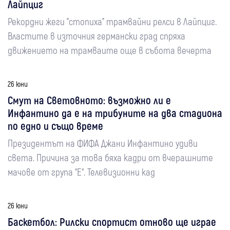
Лайпциг
Рекордни жеги "стопиха" трамвайни релси в Лайпциг.
Властите в източния германски град спряха
движението на трамваите още в събота вечерта
26 юни
Смут на Световното: възможно ли е
Инфантино да е на трибуните на два стадиона
по едно и също време
Президентът на ФИФА Джани Инфантино удиви
света. Причина за това бяха кадри от вчерашните
мачове от група “Е“. Телевизионни кад
26 юни
Баскетбол: Рилски спортист отново ще играе