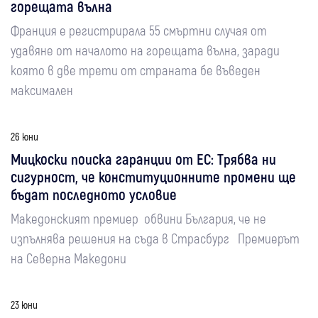
горещата вълна
Франция е регистрирала 55 смъртни случая от
удавяне от началото на горещата вълна, заради
която в две трети от страната бе въведен
максимален
26 юни
Мицкоски поиска гаранции от ЕС: Трябва ни
сигурност, че конституционните промени ще
бъдат последното условие
Македонският премиер обвини България, че не
изпълнява решения на съда в Страсбург Премиерът
на Северна Македони
23 юни