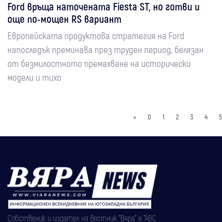
Ford връща наточената Fiesta ST, но готви и
още по-мощен RS вариант
Европейската продуктова стратегия на Ford
напоследък преминава през труден период, белязан
от безмилостното премахване на исторически
модели и тихо
«
0
1
2
3
4
5
Собственик и издател на вестник "Вяра" е "АВС