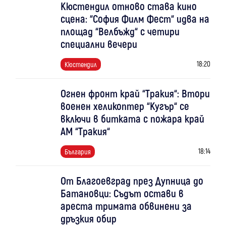
Кюстендил отново става кино
сцена: “София Филм Фест“ идва на
площад “Велбъжд“ с четири
специални вечери
18:20
Кюстендил
Огнен фронт край “Тракия“: Втори
военен хеликоптер “Кугър“ се
включи в битката с пожара край
АМ “Тракия“
18:14
България
От Благоевград през Дупница до
Батановци: Съдът остави в
ареста тримата обвинени за
дръзкия обир