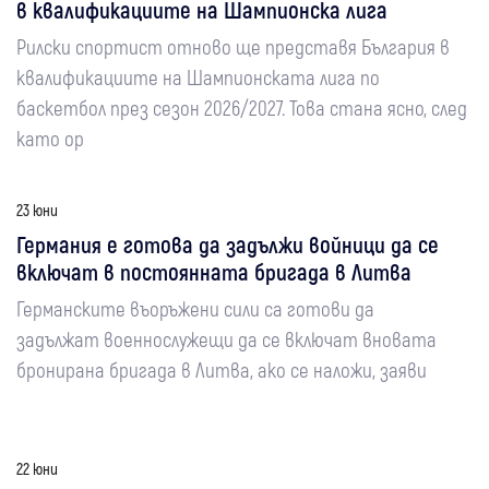
в квалификациите на Шампионска лига
Рилски спортист отново ще представя България в
квалификациите на Шампионската лига по
баскетбол през сезон 2026/2027. Това стана ясно, след
като ор
23 юни
Германия е готова да задължи войници да се
включат в постоянната бригада в Литва
Германските въоръжени сили са готови да
задължат военнослужещи да се включат вновата
бронирана бригада в Литва, ако се наложи, заяви
22 юни