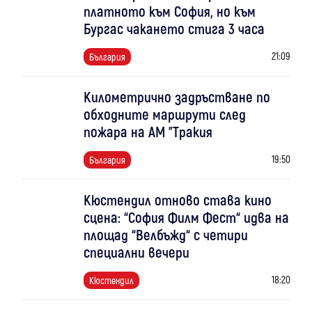
платното към София, но към
Бургас чакането стига 3 часа
21:09
България
Километрично задръстване по
обходните маршрути след
пожара на АМ "Тракия
19:50
България
Кюстендил отново става кино
сцена: “София Филм Фест“ идва на
площад “Велбъжд“ с четири
специални вечери
18:20
Кюстендил