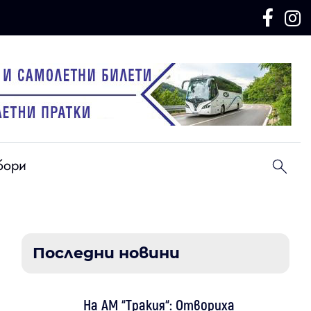
бори
Последни новини
На АМ “Тракия“: Отвориха