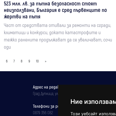
523 млн. лв. за пътна безопасност стоят
неизползвани, България е сред първенците по
жертви на пътя
Част от средствата отивали за ремонти на сгради,
климатици и конкурси, докато катастрофите и
тежко ранените продължават да се увеличават, сочи
оди
6
7
8
9
10
»
Адрес на редакцията
Град Дупница, ул.''Христо Ботев" 43
Ние използва
Телефони за реклама и абонаменти
0879 356 082
Този уебсайт използв