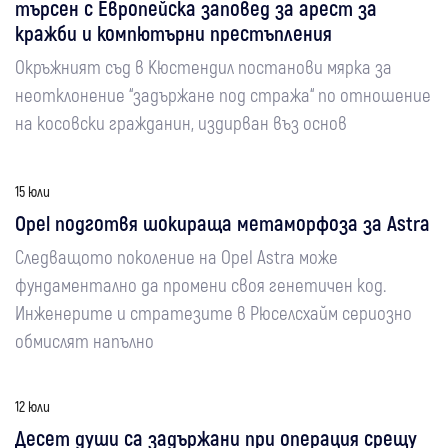
търсен с Европейска заповед за арест за
кражби и компютърни престъпления
Окръжният съд в Кюстендил постанови мярка за
неотклонение “задържане под стража“ по отношение
на косовски гражданин, издирван въз основ
15 юли
Opel подготвя шокираща метаморфоза за Astra
Следващото поколение на Opel Astra може
фундаментално да промени своя генетичен код.
Инженерите и стратезите в Рюселсхайм сериозно
обмислят напълно
12 юли
Десет души са задържани при операция срещу