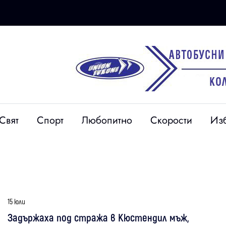
Свят
Спорт
Любопитно
Скорости
Из
15 юли
Задържаха под стража в Кюстендил мъж,