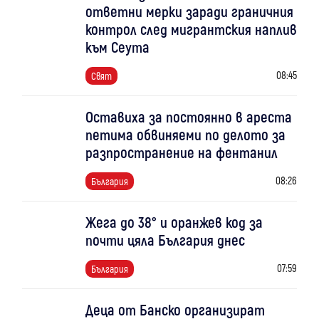
ответни мерки заради граничния
контрол след мигрантския наплив
към Сеута
08:45
Свят
Оставиха за постоянно в ареста
петима обвиняеми по делото за
разпространение на фентанил
08:26
България
Жега до 38° и оранжев код за
почти цяла България днес
07:59
България
Деца от Банско организират