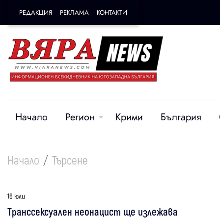
РЕДАКЦИЯ
РЕКЛАМА
КОНТАКТИ
Начало
Регион
Крими
България
Начало
Търсене
16 юли
Транссексуален неонацист ще излежава