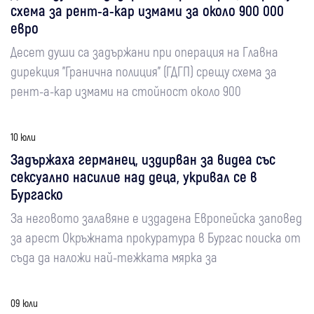
схема за рент-а-кар измами за около 900 000
евро
Десет души са задържани при операция на Главна
дирекция "Гранична полиция" (ГДГП) срещу схема за
рент-а-кар измами на стойност около 900
10 юли
Задържаха германец, издирван за видеа със
сексуално насилие над деца, укривал се в
Бургаско
За неговото залавяне е издадена Европейска заповед
за арест Окръжната прокуратура в Бургас поиска от
съда да наложи най-тежката мярка за
09 юли