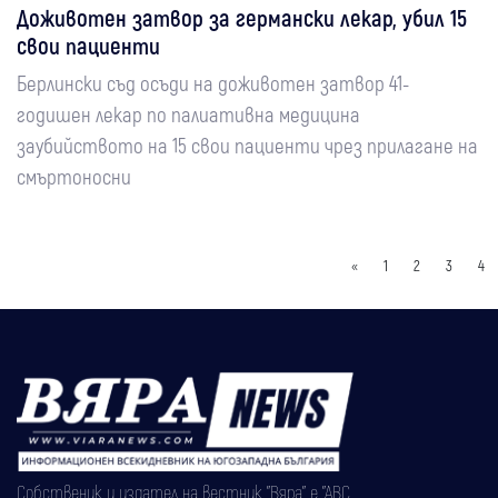
Доживотен затвор за германски лекар, убил 15
свои пациенти
Берлински съд осъди на доживотен затвор 41-
годишен лекар по палиативна медицина
заубийството на 15 свои пациенти чрез прилагане на
смъртоносни
«
1
2
3
4
Собственик и издател на вестник "Вяра" е "АВС