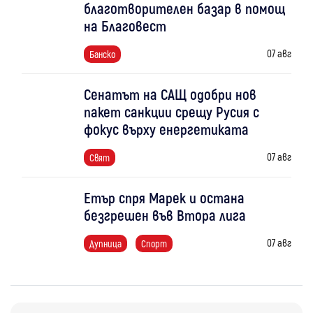
благотворителен базар в помощ
на Благовест
07 авг
Банско
Сенатът на САЩ одобри нов
пакет санкции срещу Русия с
фокус върху енергетиката
07 авг
Свят
Етър спря Марек и остана
безгрешен във Втора лига
07 авг
Дупница
Спорт