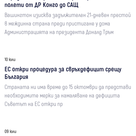
полети от ДР Конго до САЩ
Вашингтон изисква задължителен 21-дневен престой
в междинна страна преди пристигане у дома
Администрацията на президента Доналд Тръм
10 юли
ЕС откри процедура за свръхдефицит срещу
България
Страната ни има време до 15 октомври да представи
необходимите мерки за намаляване на дефицита
Съветът на ЕС откри пр
09 юли