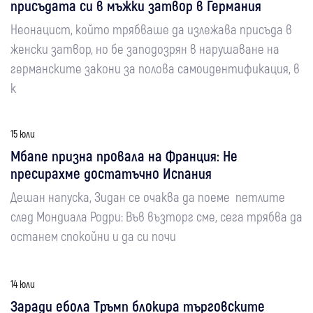
присъдата си в мъжки затвор в Германия
Неонацист, който трябваше да излежава присъда в
женски затвор, но бе заподозрян в нарушаване на
германските закони за полова самоидентификация, в
к
15 юли
Мбапе призна провала на Франция: Не
пресирахме достатъчно Испания
Дешан напуска, Зидан се очаква да поеме петлите
след Мондиала Родри: Във възторг сме, сега трябва да
останем спокойни и да си почи
14 юли
Заради ебола Тръмп блокира търговските