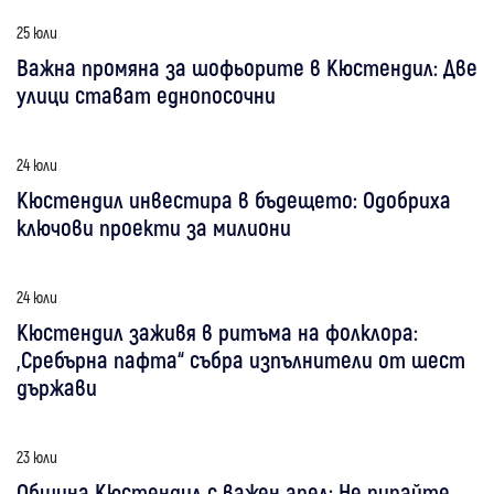
25 юли
Важна промяна за шофьорите в Кюстендил: Две
улици стават еднопосочни
24 юли
Кюстендил инвестира в бъдещето: Одобриха
ключови проекти за милиони
24 юли
Кюстендил заживя в ритъма на фолклора:
„Сребърна пафта“ събра изпълнители от шест
държави
23 юли
Община Кюстендил с важен апел: Не пипайте