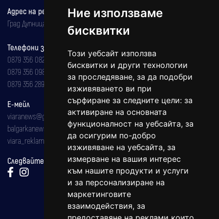
Адрес на редакцията
Ние използваме
Град Дупница, ул.''Христо Ботев" 43
бисквитки
Телефони за реклама и абонаменти
Този уебсайт използва
0879 356 082
бисквитки и други технологии
0879 356 098
за проследяване, за да подобри
0879 356 289
изживяването ви при
сърфиране за следните цели:
за
Е-мейл
активиране на основната
viaranews@gmail.com
функционалност на уебсайта
,
за
balgarkanews@gmail.com
да осигурим по-добро
viara_reklama@mail.bg
изживяване на уебсайта
,
за
измерване на вашия интерес
Следвайте ни:
към нашите продукти и услуги
и за персонализиране на
маркетинговите
взаимодействия
,
за
предоставяне на реклами които