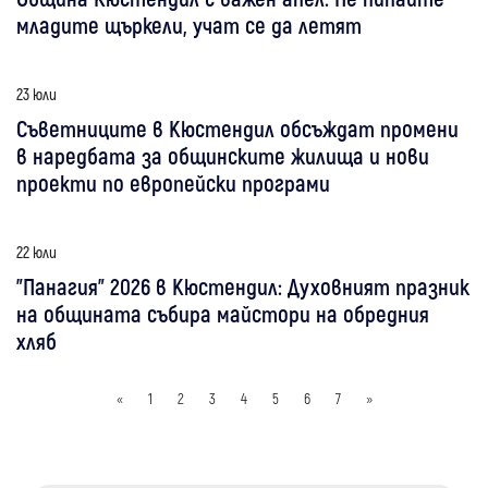
младите щъркели, учат се да летят
23 юли
Съветниците в Кюстендил обсъждат промени
в наредбата за общинските жилища и нови
проекти по европейски програми
22 юли
"Панагия" 2026 в Кюстендил: Духовният празник
на общината събира майстори на обредния
хляб
«
1
2
3
4
5
6
7
»