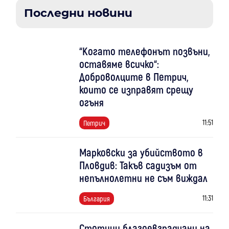
Последни новини
“Когато телефонът позвъни,
оставяме всичко“:
Доброволците в Петрич,
които се изправят срещу
огъня
11:51
Петрич
Марковски за убийството в
Пловдив: Такъв садизъм от
непълнолетни не съм виждал
11:31
България
Стотици благоевградчани на