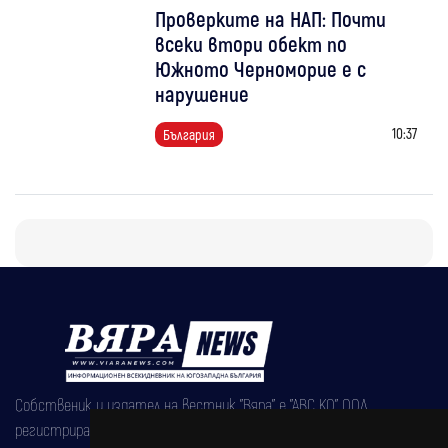
Проверките на НАП: Почти
всеки втори обект по
Южното Черноморие е с
нарушение
10:37
България
Собственик и издател на вестник "Вяра" е "АВС КО" ООД,
регистрирана на 08.05.2002 година.