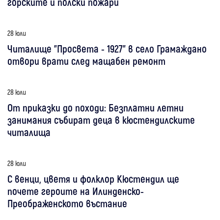
горските и полски пожари
28 юли
Читалище "Просвета - 1927" в село Грамаждано
отвори врати след мащабен ремонт
28 юли
От приказки до походи: Безплатни летни
занимания събират деца в кюстендилските
читалища
28 юли
С венци, цветя и фолклор Кюстендил ще
почете героите на Илинденско-
Преображенското въстание