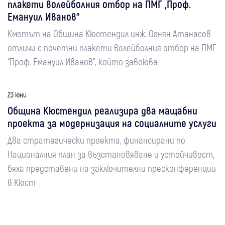
плакети волейболния отбор на ПМГ „Проф.
Емануил Иванов“
Кметът на Община Кюстендил инж. Огнян Атанасов
отличи с почетни плакети волейболния отбор на ПМГ
“Проф. Емануил Иванов“, който завоюва
23 юни
Община Кюстендил реализира два мащабни
проекта за модернизация на социалните услуги
Два стратегически проекта, финансирани по
Националния план за възстановяване и устойчивост,
бяха представени на заключителни пресконференции
в Кюст