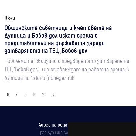
11 юни
Общинските съветници и кметовете на
Дупница и Бобов дол искат среща с
представители на държавата заради
затварянето на ТЕЦ „Бобов дол
Проблемите, свързани с предвиденото затваряне на
ТЕЦ “Бобов дол“, ще се обсъждат на работна среща в
Дупница на 15 юни (понеделник
6
7
8
9
10
»
Адрес на редакцията
Град Дупница, ул.''Христо Ботев" 43