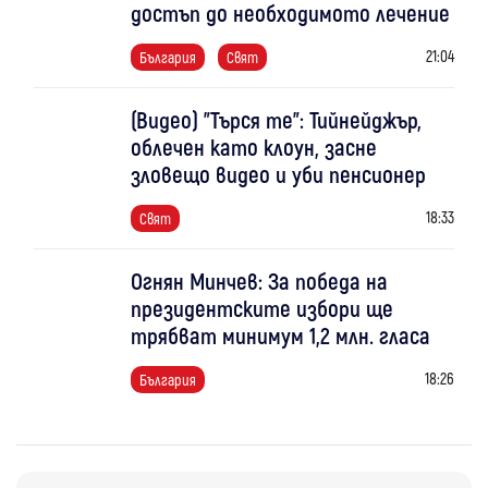
достъп до необходимото лечение
21:04
България
Свят
(Видео) "Търся те": Тийнейджър,
облечен като клоун, засне
зловещо видео и уби пенсионер
18:33
Свят
Огнян Минчев: За победа на
президентските избори ще
трябват минимум 1,2 млн. гласа
18:26
България