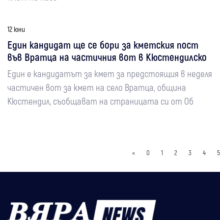
12 юни
Един кандидат ще се бори за кметския пост
във Вратца на частичния вот в Кюстендилско
Един е кандидатът за кмет за предстоящия в неделя
частичен вот за кмет на село Вратца, община
Кюстендил, съобщават на страницата си от Об
«
0
1
2
3
4
5