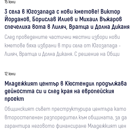
15 юни
3 села в Югозапада с нови кметове! Виктор
Йорданов, Борислав Илиев и Михаил Въжаров
спечелиха вота в Лиляч, Вратца и Долна Диканя
След проведените частични местни избори нови
кметове бяха избрани в три села от Югозапада -
Лиляч, Вратца и Долна Диканя. С решение на Общи
12 юни
Младежкият център в Кюстендил продължава
дейността си и след края на европейския
проект
Общинският съвет преструктурира центъра като
второстепенен разпоредител към общината, за да
гарантира неговото финансиране Младежкият цен