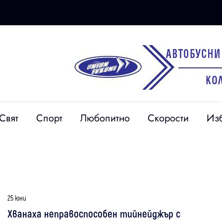
Свят
Спорт
Любопитно
Скорости
Из
25 юни
Хванаха неправоспособен тийнейджър с