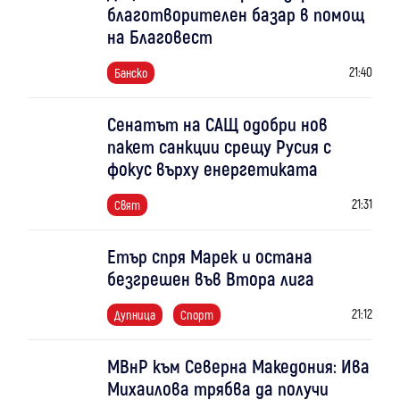
благотворителен базар в помощ
на Благовест
21:40
Банско
Сенатът на САЩ одобри нов
пакет санкции срещу Русия с
фокус върху енергетиката
21:31
Свят
Етър спря Марек и остана
безгрешен във Втора лига
21:12
Дупница
Спорт
МВнР към Северна Македония: Ива
Михаилова трябва да получи