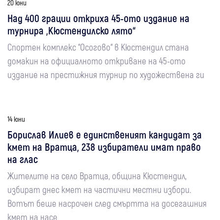
20 юни
Над 400 грации откриха 45-ото издание на
турнира „Кюстендилско лято“
Спортен комплекс “Осогово“ в Кюстендил стана
домакин на официалното откриване на 45-ото
издание на престижния турнир по художествена ги
14 юни
Борислав Илиев е единственият кандидат за
кмет на Вратца, 238 избиратели имат право
на глас
Жителите на село Вратца, община Кюстендил,
избират днес кмет на частични местни избори.
Вотът беше насрочен след смъртта на досегашния
кмет на насе