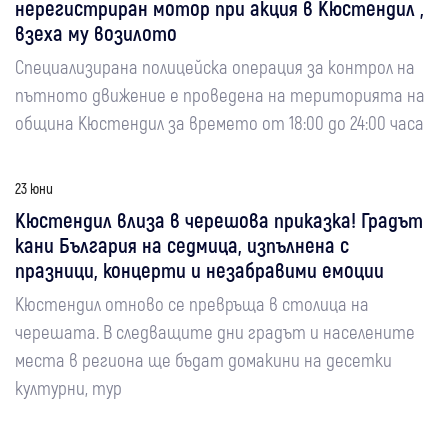
нерегистриран мотор при акция в Кюстендил ,
взеха му возилото
Специализирана полицейска операция за контрол на
пътното движение е проведена на територията на
община Кюстендил за времето от 18:00 до 24:00 часа
23 юни
Кюстендил влиза в черешова приказка! Градът
кани България на седмица, изпълнена с
празници, концерти и незабравими емоции
Кюстендил отново се превръща в столица на
черешата. В следващите дни градът и населените
места в региона ще бъдат домакини на десетки
културни, тур