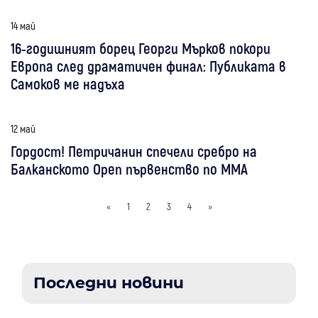
14 май
16-годишният борец Георги Мърков покори
Европа след драматичен финал: Публиката в
Самоков ме надъха
12 май
Гордост! Петричанин спечели сребро на
Балканското Open първенство по ММА
«
1
2
3
4
»
Последни новини