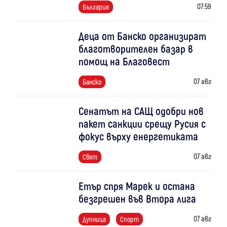
07:59
България
Деца от Банско организират
благотворителен базар в
помощ на Благовест
07 авг
Банско
Сенатът на САЩ одобри нов
пакет санкции срещу Русия с
фокус върху енергетиката
07 авг
Свят
Етър спря Марек и остана
безгрешен във Втора лига
07 авг
Дупница
Спорт