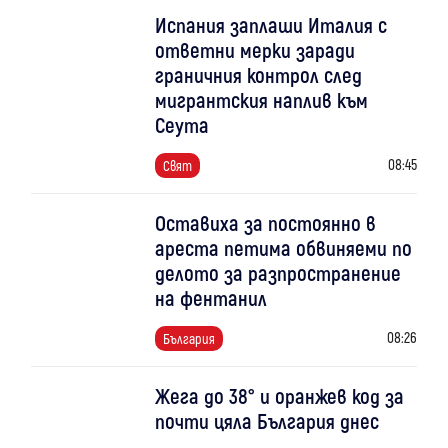
Испания заплаши Италия с
ответни мерки заради
граничния контрол след
мигрантския наплив към
Сеута
08:45
Свят
Оставиха за постоянно в
ареста петима обвиняеми по
делото за разпространение
на фентанил
08:26
България
Жега до 38° и оранжев код за
почти цяла България днес