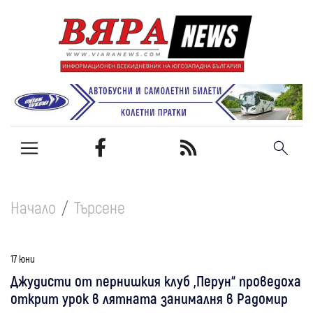
Начало
Търсене
17 юни
Джудисти от пернишкия клуб „Перун“ проведоха
открит урок в лятната занималня в Радомир