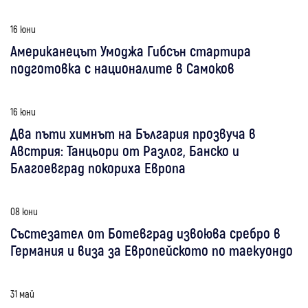
16 юни
Американецът Умоджа Гибсън стартира
подготовка с националите в Самоков
16 юни
Два пъти химнът на България прозвуча в
Австрия: Танцьори от Разлог, Банско и
Благоевград покориха Европа
08 юни
Състезател от Ботевград извоюва сребро в
Германия и виза за Европейското по таекуондо
31 май