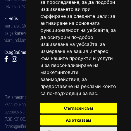
за проследяване, за да подобри
0879 356 289
изживяването ви при
сърфиране за следните цели:
за
Е-мейл
активиране на основната
viaranews@gmail.com
функционалност на уебсайта
,
за
balgarkanews@gmail.com
да осигурим по-добро
viara_reklama@mail.bg
изживяване на уебсайта
,
за
измерване на вашия интерес
Следвайте ни:
към нашите продукти и услуги
и за персонализиране на
маркетинговите
взаимодействия
,
за
предоставяне на реклами които
са по-подходящи за вас
.
Печатното издание на вестника е регистрирано в националния
класификатор на печатните издания (Българска национална
Съгласен съм
агенция за ISSN) под номер: ISSN 1312-4722.
"АВС КО" ООД е притежател на марката: Вяра информационен
Аз отказвам
всекидневник на югозападна България, със свидетелство за марка