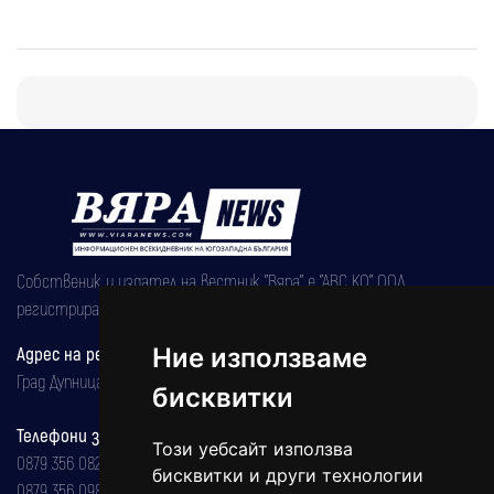
Собственик и издател на вестник "Вяра" е "АВС КО" ООД,
регистрирана на 08.05.2002 година.
Адрес на редакцията
Ние използваме
Град Дупница, ул.''Христо Ботев" 43
бисквитки
Телефони за реклама и абонаменти
Този уебсайт използва
0879 356 082
бисквитки и други технологии
0879 356 098