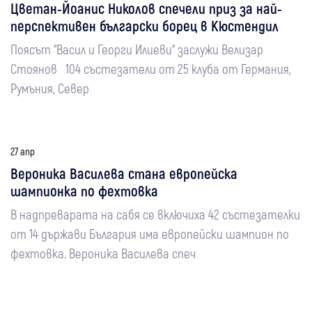
Цветан-Йоанис Николов спечели приз за най-
перспективен български борец в Кюстендил
Поясът “Васил и Георги Илиеви“ заслужи Велизар
Стоянов 104 състезатели от 25 клуба от Германия,
Румъния, Север
27 апр
Вероника Василева стана европейска
шампионка по фехтовка
В надпреварата на сабя се включиха 42 състезателки
от 14 държави България има европейски шампион по
фехтовка. Вероника Василева спеч