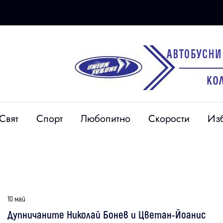
Свят
Спорт
Любопитно
Скорости
Из
10 май
Дупничаните Николай Бонев и Цветан-Йоанис