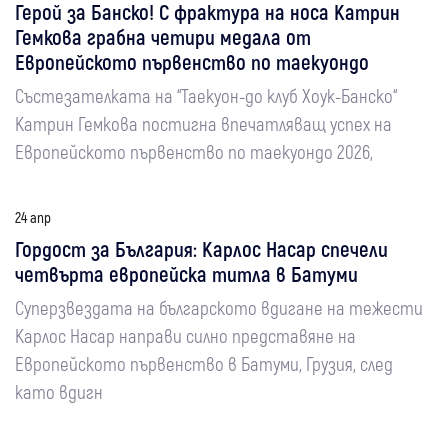
Герой за Банско! С фрактура на носа Катрин
Гемкова грабна четири медала от
Европейското първенство по таекуондо
Състезателката на “Таекуон-до клуб Хоук-Банско“
Катрин Гемкова постигна впечатляващ успех на
Европейското първенство по таекуондо 2026,
24 апр
Гордост за България: Карлос Насар спечели
четвърта европейска титла в Батуми
Суперзвездата на българското вдигане на тежести
Карлос Насар направи силно представяне на
Европейското първенство в Батуми, Грузия, след
като вдигн