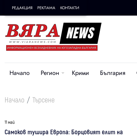
РЕДАКЦИЯ
РЕКЛАМА
КОНТАКТИ
Начало
Регион
Крими
България
Начало
Търсене
11 май
Самоков тушира Европа: Борцовият елит на