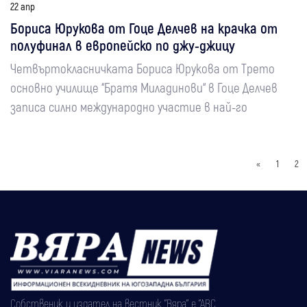
22 апр
Бориса Юрукова от Гоце Делчев на крачка от
полуфинал в европейско по джу-джицу
Четвъртокласничката Бориса Юрукова от Трето
основно училище “Братя Миладинови“ в Гоце Делчев
записа силно международно участие в най-го
«
1
2
Собственик и издател на вестник "Вяра" е "АВС