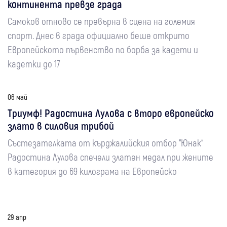
континента превзе града
Самоков отново се превърна в сцена на големия
спорт. Днес в града официално беше открито
Европейското първенство по борба за кадети и
кадетки до 17
06 май
Триумф! Радостина Лулова с второ европейско
злато в силовия трибой
Състезателката от кърджалийския отбор “Юнак“
Радостина Лулова спечели златен медал при жените
в категория до 69 килограма на Европейско
29 апр