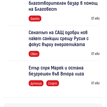
благотворителен базар в помощ
на Благовест
07 авг
Банско
Сенатът на САЩ одобри нов
пакет санкции срещу Русия с
фокус върху енергетиката
07 авг
Свят
Етър спря Марек и остана
безгрешен във Втора лига
07 авг
Дупница
Спорт