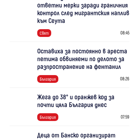
ответни мерки заради граничния
контрол след мигрантския наплив
към Сеута
08:45
Свят
Оставиха за постоянно в ареста
петима обвиняеми по делото за
разпространение на фентанил
08:26
България
Жега до 38° и оранжев код за
почти цяла България днес
07:59
България
Деца от Банско организират