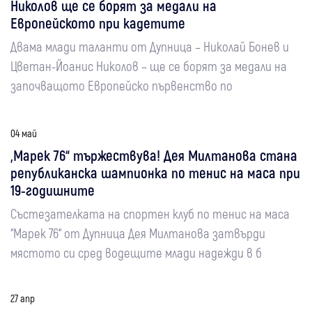
Николов ще се борят за медали на
Европейското при кадетите
Двама млади таланти от Дупница – Николай Бонев и
Цветан-Йоанис Николов – ще се борят за медали на
започващото Европейско първенство по
04 май
„Марек 76“ тържествува! Дея Милтанова стана
републиканска шампионка по тенис на маса при
19-годишните
Състезателката на спортен клуб по тенис на маса
“Марек 76“ от Дупница Дея Милтанова затвърди
мястото си сред водещите млади надежди в б
27 апр