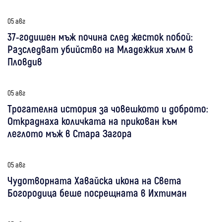
05 авг
37-годишен мъж почина след жесток побой:
Разследват убийство на Младежкия хълм в
Пловдив
05 авг
Трогателна история за човешкото и доброто:
Откраднаха количката на прикован към
леглото мъж в Стара Загора
05 авг
Чудотворната Хавайска икона на Света
Богородица беше посрещната в Ихтиман