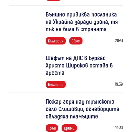
Външно привиква посланика
на Украйна заради дрона, тя
пък не била в страната
20:41
България
Свят
Шефът на ДПС в Бургас
Христо Широков остава в
ареста
19:39
България
Пожар горя над трънското
село Слишовци, огнеборците
овладяха пламъците
19:33
Трън
Крими