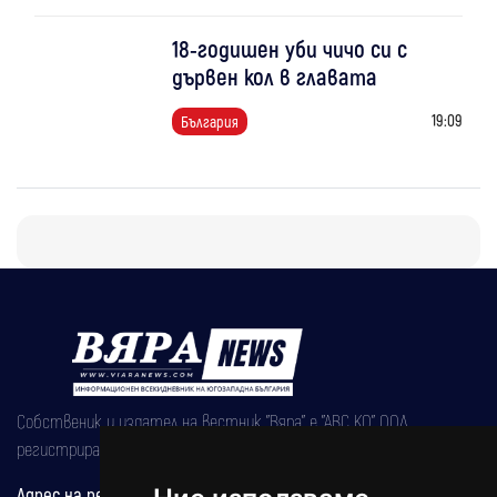
18-годишен уби чичо си с
дървен кол в главата
19:09
България
Собственик и издател на вестник "Вяра" е "АВС КО" ООД,
регистрирана на 08.05.2002 година.
Адрес на редакцията