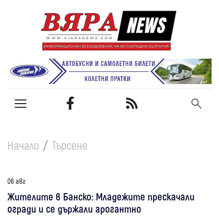
Начало
Търсене
06 авг
Жителите в Банско: Младежите прескачали
огради и се държали арогантно