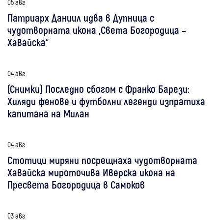
05 авг
Патриарх Даниил идва в Дупница с
чудотворната икона „Света Богородица –
Хавайска“
04 авг
(Снимки) Последно сбогом с Франко Барези:
Хиляди фенове и футболни легенди изпратиха
капитана на Милан
04 авг
Стотици миряни посрещнаха чудотворната
Хавайска мироточива Иверска икона на
Пресвета Богородица в Самоков
03 авг