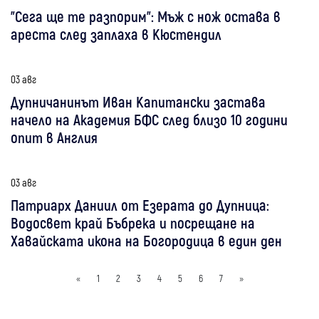
"Сега ще те разпорим": Мъж с нож остава в
ареста след заплаха в Кюстендил
03 авг
Дупничанинът Иван Капитански застава
начело на Академия БФС след близо 10 години
опит в Англия
03 авг
Патриарх Даниил от Езерата до Дупница:
Водосвет край Бъбрека и посрещане на
Хавайската икона на Богородица в един ден
«
1
2
3
4
5
6
7
»