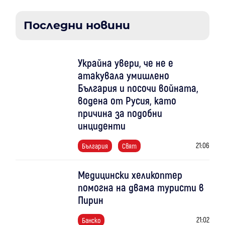
Последни новини
Украйна увери, че не е
атакувала умишлено
България и посочи войната,
водена от Русия, като
причина за подобни
инциденти
21:06
България
Свят
Медицински хеликоптер
помогна на двама туристи в
Пирин
21:02
Банско