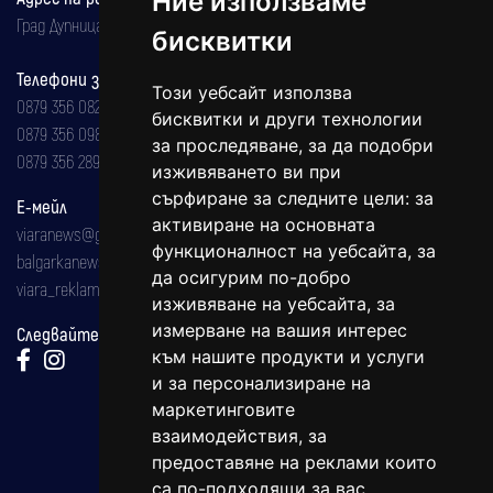
Ние използваме
Град Дупница, ул.''Христо Ботев" 43
бисквитки
Телефони за реклама и абонаменти
Този уебсайт използва
0879 356 082
бисквитки и други технологии
0879 356 098
за проследяване, за да подобри
0879 356 289
изживяването ви при
сърфиране за следните цели:
за
Е-мейл
активиране на основната
viaranews@gmail.com
функционалност на уебсайта
,
за
balgarkanews@gmail.com
да осигурим по-добро
viara_reklama@mail.bg
изживяване на уебсайта
,
за
измерване на вашия интерес
Следвайте ни:
към нашите продукти и услуги
и за персонализиране на
маркетинговите
взаимодействия
,
за
предоставяне на реклами които
са по-подходящи за вас
.