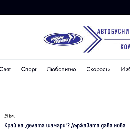
Свят
Спорт
Любопитно
Скорости
Из
29 юли
Край на „делата шамари“? Държавата дава нова