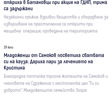
откриха в Батановци при акция на ГДНП, трима
са задържани
Незаконни оръжия, взривни вещества и оборудване за
извършване на престъпления са открити при
мащабна операция, проведена на територията
29 юли
Младоженци от Самоков посветиха сватбата
си на кауза: Дариха пари за лечението на
Кристина
Благородна постъпка трогна жителите на Самоков и
членовете на Сдружение с нестопанска цел “Ти си
доброто“. Младоженците семейство Зогра