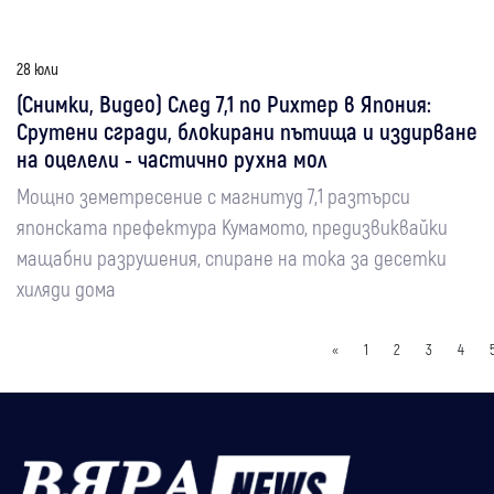
28 юли
(Снимки, Видео) След 7,1 по Рихтер в Япония:
Срутени сгради, блокирани пътища и издирване
на оцелели - частично рухна мол
Мощно земетресение с магнитуд 7,1 разтърси
японската префектура Кумамото, предизвиквайки
мащабни разрушения, спиране на тока за десетки
хиляди дома
«
1
2
3
4