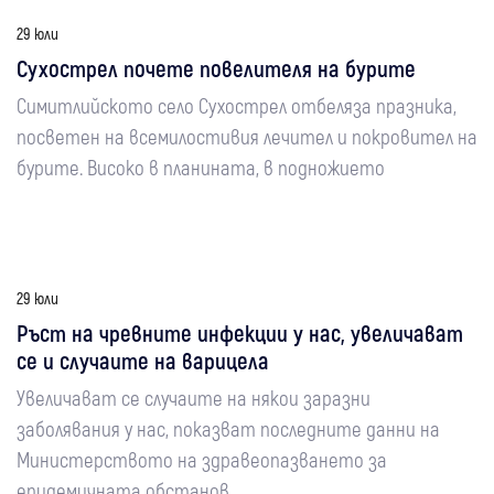
29 юли
Сухострел почете повелителя на бурите
Симитлийското село Сухострел отбеляза празника,
посветен на всемилостивия лечител и покровител на
бурите. Високо в планината, в подножието
29 юли
Ръст на чревните инфекции у нас, увеличават
се и случаите на варицела
Увеличават се случаите на някои заразни
заболявания у нас, показват последните данни на
Министерството на здравеопазването за
епидемичната обстанов