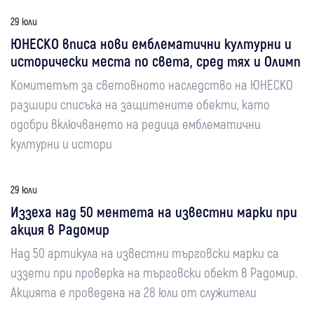
29 юли
ЮНЕСКО вписа нови емблематични културни и
исторически места по света, сред тях и Олимп
Комитетът за световното наследство на ЮНЕСКО
разшири списъка на защитените обекти, като
одобри включването на редица емблематични
културни и истори
29 юли
Иззеха над 50 ментета на известни марки при
акция в Радомир
Над 50 артикула на известни търговски марки са
иззети при проверка на търговски обект в Радомир.
Акцията е проведена на 28 юли от служители