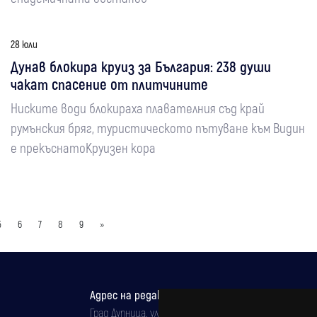
28 юли
Дунав блокира круиз за България: 238 души
чакат спасение от плитчините
Ниските води блокираха плавателния съд край
румънския бряг, туристическото пътуване към Видин
е прекъснатоКруизен кора
5
6
7
8
9
»
Адрес на редакцията
Град Дупница, ул.''Христо Ботев" 43