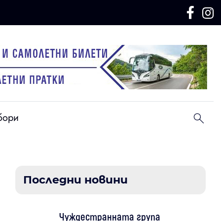
бори
Последни новини
Чуждестранната група