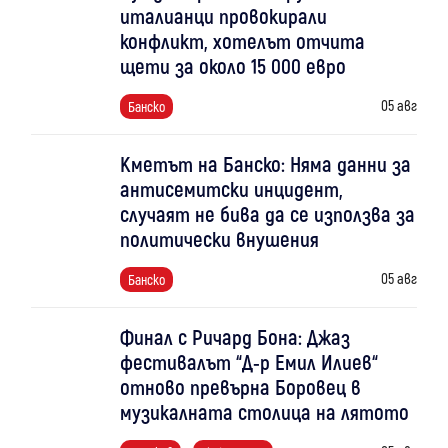
италианци провокирали
конфликт, хотелът отчита
щети за около 15 000 евро
05 авг
Банско
Кметът на Банско: Няма данни за
антисемитски инцидент,
случаят не бива да се използва за
политически внушения
05 авг
Банско
Финал с Ричард Бона: Джаз
фестивалът “Д-р Емил Илиев“
отново превърна Боровец в
музикалната столица на лятото