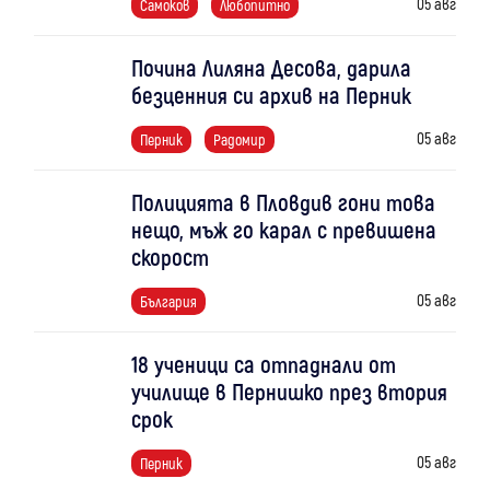
05 авг
Самоков
Любопитно
Почина Лиляна Десова, дарила
безценния си архив на Перник
05 авг
Перник
Радомир
Полицията в Пловдив гони това
нещо, мъж го карал с превишена
скорост
05 авг
България
18 ученици са отпаднали от
училище в Пернишко през втория
срок
05 авг
Перник