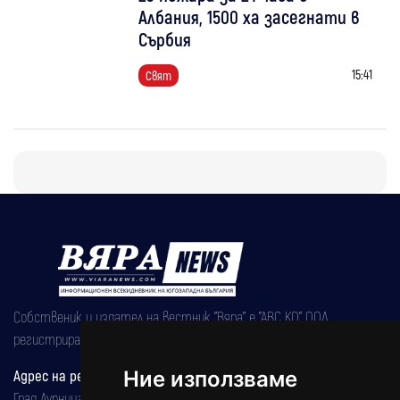
Албания, 1500 ха засегнати в
Сърбия
15:41
Свят
Собственик и издател на вестник "Вяра" е "АВС КО" ООД,
регистрирана на 08.05.2002 година.
Адрес на редакцията
Ние използваме
Град Дупница, ул.''Христо Ботев" 43