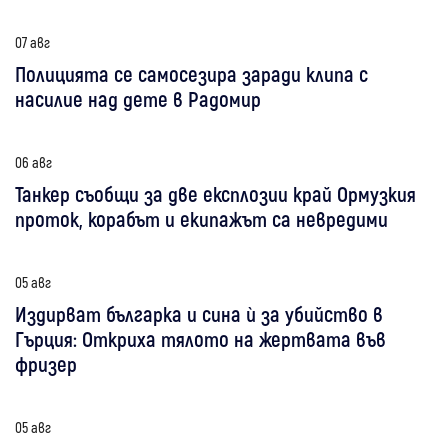
07 авг
Полицията се самосезира заради клипа с
насилие над дете в Радомир
06 авг
Танкер съобщи за две експлозии край Ормузкия
проток, корабът и екипажът са невредими
05 авг
Издирват българка и сина ѝ за убийство в
Гърция: Откриха тялото на жертвата във
фризер
05 авг