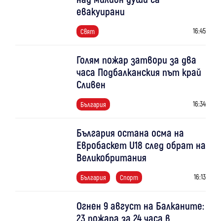
евакуирани
16:45
Свят
Голям пожар затвори за два
часа Подбалканския път край
Сливен
16:34
България
България остана осма на
Евробаскет U18 след обрат на
Великобритания
16:13
България
Спорт
Огнен 9 август на Балканите:
23 пожара за 24 часа в