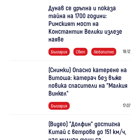
Дунав се дръпна и показа
тайна на 1700 години:
Римският мост на
Константин Велики излезе
наяве
18:12
България
Свят
Любопитно
(Снимки) Опасно катерене на
Витоша: катерач без въже
повика спасители на "Малкия
Винкел"
17:07
България
(Видео) "Долфин" достигна
Китай с ветрове до 151 км/ч,
над милион души са