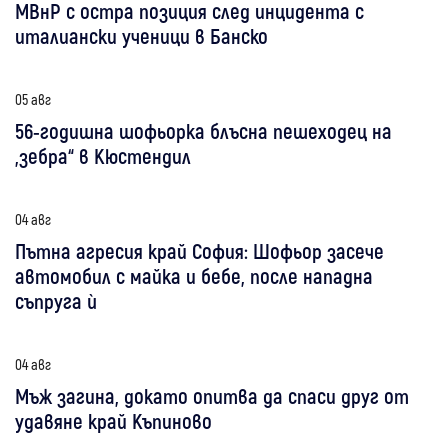
МВнР с остра позиция след инцидента с
италиански ученици в Банско
05 авг
56-годишна шофьорка блъсна пешеходец на
„зебра“ в Кюстендил
04 авг
Пътна агресия край София: Шофьор засече
автомобил с майка и бебе, после нападна
съпруга ѝ
04 авг
Мъж загина, докато опитва да спаси друг от
удавяне край Къпиново