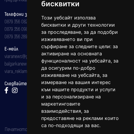
бисквитки
Телефони за реклама и абонаменти
Този уебсайт използва
0879 356 082
бисквитки и други технологии
0879 356 098
за проследяване, за да подобри
0879 356 289
изживяването ви при
сърфиране за следните цели:
за
Е-мейл
активиране на основната
viaranews@gmail.com
функционалност на уебсайта
,
за
balgarkanews@gmail.com
да осигурим по-добро
viara_reklama@mail.bg
изживяване на уебсайта
,
за
измерване на вашия интерес
Следвайте ни:
към нашите продукти и услуги
и за персонализиране на
маркетинговите
взаимодействия
,
за
предоставяне на реклами които
са по-подходящи за вас
.
Печатното издание на вестника е регистрирано в националния