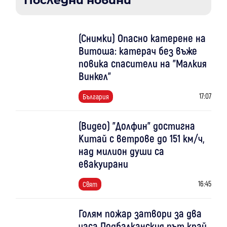
Последни новини
(Снимки) Опасно катерене на
Витоша: катерач без въже
повика спасители на "Малкия
Винкел"
17:07
България
(Видео) "Долфин" достигна
Китай с ветрове до 151 км/ч,
над милион души са
евакуирани
16:45
Свят
Голям пожар затвори за два
часа Подбалканския път край