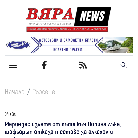
Начало
Търсене
04 авг
Мерцедес излетя от пътя към Попина лъка,
шофьорът отказа тестове за алкохол и