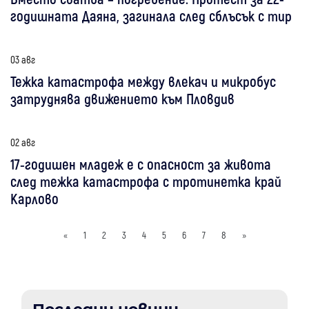
годишната Даяна, загинала след сблъсък с тир
03 авг
Тежка катастрофа между влекач и микробус
затруднява движението към Пловдив
02 авг
17-годишен младеж е с опасност за живота
след тежка катастрофа с тротинетка край
Карлово
«
1
2
3
4
5
6
7
8
»