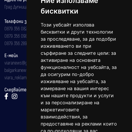
Ние използваме
Град Дупница, ул.''Христо Ботев" 43
бисквитки
Телефони за реклама и абонаменти
Този уебсайт използва
0879 356 082
бисквитки и други технологии
0879 356 098
за проследяване, за да подобри
0879 356 289
изживяването ви при
сърфиране за следните цели:
за
Е-мейл
активиране на основната
viaranews@gmail.com
функционалност на уебсайта
,
за
balgarkanews@gmail.com
да осигурим по-добро
viara_reklama@mail.bg
изживяване на уебсайта
,
за
измерване на вашия интерес
Следвайте ни:
към нашите продукти и услуги
и за персонализиране на
маркетинговите
взаимодействия
,
за
предоставяне на реклами които
са по-подходящи за вас
.