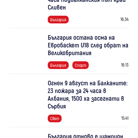
Сливен
16:34
България
България остана осма на
Евробаскет U18 след обрат на
Великобритания
16:13
България
Спорт
Огнен 9 август на Балканите:
23 пожара за 24 часа в
Албания, 1500 ха засегнати в
Сърбия
15:41
Свят
България отново е шампион