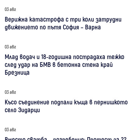
03 авг
Верижна катастрофа с три коли затрудни
движението по пътя София – Варна
03 авг
Млад водач и 18-годишна пострадаха тежко
след удар на БМВ в бетонна стена край
Брезница
03 авг
Късо съединение подпали къща в пернишкото
село Зидарци
03 авг
Вместо сватба – погребение: Протест за 22-