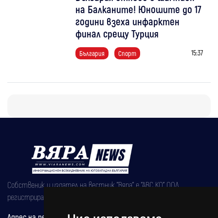
на Балканите! Юношите до 17
години взеха инфарктен
финал срещу Турция
15:37
България
Спорт
Собственик и издател на вестник "Вяра" е "АВС КО" ООД,
регистрирана на 08.05.2002 година.
Адрес на редакцията