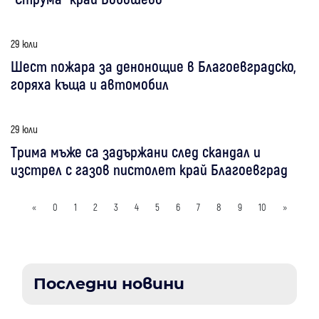
29 юли
Шест пожара за денонощие в Благоевградско,
горяха къща и автомобил
29 юли
Трима мъже са задържани след скандал и
изстрел с газов пистолет край Благоевград
«
0
1
2
3
4
5
6
7
8
9
10
»
Последни новини