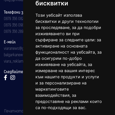
бисквитки
Телефони за реклама и абонаменти
Този уебсайт използва
0879 356 082
бисквитки и други технологии
0879 356 098
за проследяване, за да подобри
0879 356 289
изживяването ви при
сърфиране за следните цели:
за
Е-мейл
активиране на основната
viaranews@gmail.com
функционалност на уебсайта
,
за
balgarkanews@gmail.com
да осигурим по-добро
viara_reklama@mail.bg
изживяване на уебсайта
,
за
измерване на вашия интерес
Следвайте ни:
към нашите продукти и услуги
и за персонализиране на
маркетинговите
взаимодействия
,
за
предоставяне на реклами които
са по-подходящи за вас
.
Печатното издание на вестника е регистрирано в националния