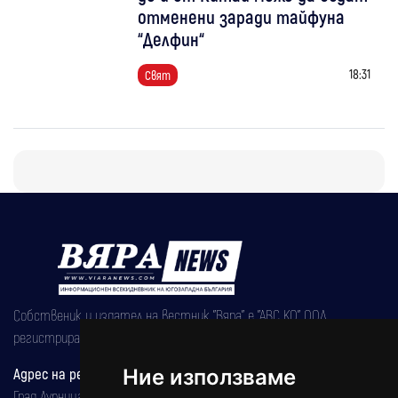
отменени заради тайфуна
“Делфин“
18:31
Свят
Собственик и издател на вестник "Вяра" е "АВС КО" ООД,
регистрирана на 08.05.2002 година.
Адрес на редакцията
Ние използваме
Град Дупница, ул.''Христо Ботев" 43