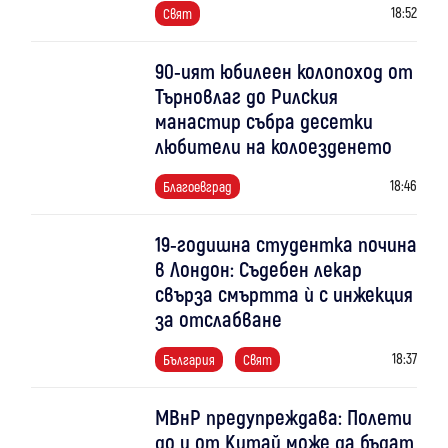
18:52
Свят
90-ият юбилеен колопоход от
Търновлаг до Рилския
манастир събра десетки
любители на колоезденето
18:46
Благоевград
19-годишна студентка почина
в Лондон: Съдебен лекар
свърза смъртта ѝ с инжекция
за отслабване
18:37
България
Свят
МВнР предупреждава: Полети
до и от Китай може да бъдат