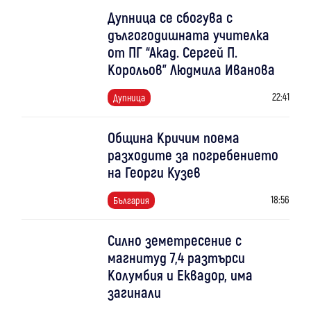
Дупница се сбогува с
дългогодишната учителка
от ПГ “Акад. Сергей П.
Корольов" Людмила Иванова
22:41
Дупница
Община Кричим поема
разходите за погребението
на Георги Кузев
18:56
България
Силно земетресение с
магнитуд 7,4 разтърси
Колумбия и Еквадор, има
загинали