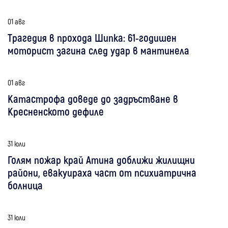
01 авг
Трагедия в прохода Шипка: 61-годишен
моторист загина след удар в мантинела
01 авг
Катастрофа доведе до задръстване в
Кресненското дефиле
31 юли
Голям пожар край Атина доближи жилищни
райони, евакуираха част от психиатрична
болница
31 юли