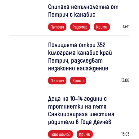
Спипаха непълнолетна от
Петрич с канабис
13:11
Петрич
Радомир
Крими
Полицията откри 352
килограма канабис край
Петрич, разследват
незаконно насаждение
13:06
Петрич
Крими
Деца на 10–14 години с
тротинетки на пътя:
Санкционираха шестима
родители в Гоце Делчев
13:03
Гоце Делчев
Крими