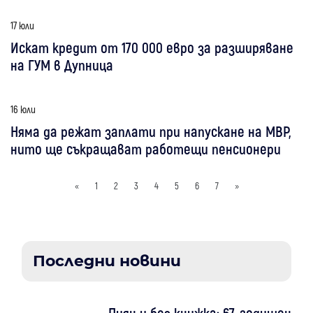
17 юли
Искат кредит от 170 000 евро за разширяване
на ГУМ в Дупница
16 юли
Няма да режат заплати при напускане на МВР,
нито ще съкращават работещи пенсионери
«
1
2
3
4
5
6
7
»
Последни новини
Пиян и без книжка: 67-годишен