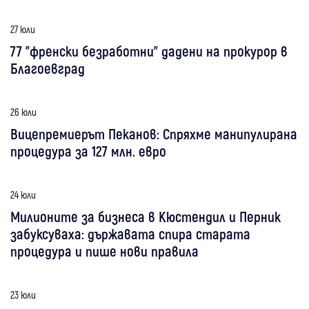
27 юли
77 "френски безработни" дадени на прокурор в
Благоевград
26 юли
Вицепремиерът Пеканов: Спряхме манипулирана
процедура за 127 млн. евро
24 юли
Милионите за бизнеса в Кюстендил и Перник
забуксуваха: държавата спира старата
процедура и пише нови правила
23 юли