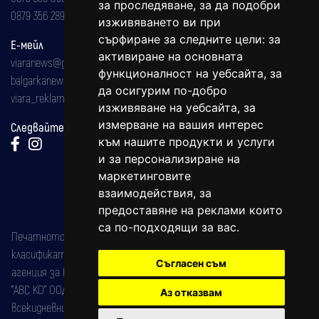
за проследяване, за да подобри
0879 356 289
изживяването ви при
сърфиране за следните цели:
за
Е-мейл
активиране на основната
viaranews@gmail.com
функционалност на уебсайта
,
за
balgarkanews@gmail.com
да осигурим по-добро
viara_reklama@mail.bg
изживяване на уебсайта
,
за
измерване на вашия интерес
Следвайте ни:
към нашите продукти и услуги
и за персонализиране на
маркетинговите
взаимодействия
,
за
предоставяне на реклами които
са по-подходящи за вас
.
Печатното издание на вестника е регистрирано в националния
класификатор на печатните издания (Българска национална
Съгласен съм
агенция за ISSN) под номер: ISSN 1312-4722.
"АВС КО" ООД е притежател на марката: Вяра информационен
Аз отказвам
всекидневник на югозападна България, със свидетелство за марка