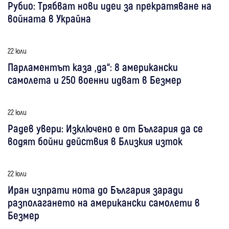
Рубио: Трябват нови идеи за прекратяване на
войната в Украйна
22 юли
Парламентът каза „да“: 8 американски
самолета и 250 военни идват в Безмер
22 юли
Радев увери: Изключено е от България да се
водят бойни действия в Близкия изток
22 юли
Иран изпрати нота до България заради
разполагането на американски самолети в
Безмер