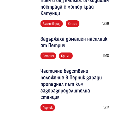
пострада с мотор край
Катунци
13:20
Благоевград
Крими
Задържаха домашен насилник
от Петрич
13:18
Петрич
Крими
Частично бедствено
положение в Перник заради
пропаднал път към
газоразпределителна
станция
13:17
Перник