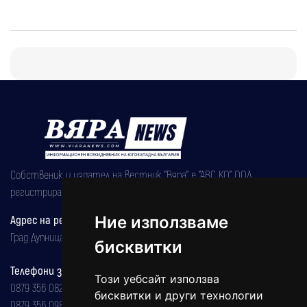
Собственик и издател на вестник "Вяра" е "АВС КО" ООД,
регистрирана на 08.05.2002 година.
Адрес на редакцията
Ние използваме
Град Дупница, ул.''Христо Ботев" 43
бисквитки
Телефони за реклама и абонаменти
Този уебсайт използва
0879 356 082
бисквитки и други технологии
0879 356 098