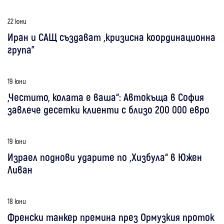
22 юни
Иран и САЩ създават „кризисна координационна
група”
19 юни
„Честито, колата е ваша“: Автокъща в София
завлече десетки клиенти с близо 200 000 евро
19 юни
Израел поднови ударите по „Хизбула“ в Южен
Ливан
18 юни
Френски танкер премина през Ормузкия проток