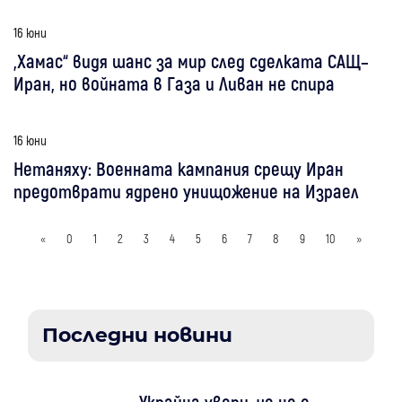
16 юни
„Хамас“ видя шанс за мир след сделката САЩ–
Иран, но войната в Газа и Ливан не спира
16 юни
Нетаняху: Военната кампания срещу Иран
предотврати ядрено унищожение на Израел
«
0
1
2
3
4
5
6
7
8
9
10
»
Последни новини
Украйна увери, че не е