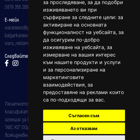
за проследяване, за да подобри
0879 356 289
изживяването ви при
сърфиране за следните цели:
за
Е-мейл
активиране на основната
viaranews@gmail.com
функционалност на уебсайта
,
за
balgarkanews@gmail.com
да осигурим по-добро
viara_reklama@mail.bg
изживяване на уебсайта
,
за
измерване на вашия интерес
Следвайте ни:
към нашите продукти и услуги
и за персонализиране на
маркетинговите
взаимодействия
,
за
предоставяне на реклами които
са по-подходящи за вас
.
Печатното издание на вестника е регистрирано в националния
класификатор на печатните издания (Българска национална
Съгласен съм
агенция за ISSN) под номер: ISSN 1312-4722.
"АВС КО" ООД е притежател на марката: Вяра информационен
Аз отказвам
всекидневник на югозападна България, със свидетелство за марка