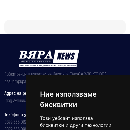
Собственик и издател на вестник "Вяра" е "АВС КО" ООД,
регистрирана на 08.05.2002 година.
Адрес на редакцията
Ние използваме
Град Дупница, ул.''Христо Ботев" 43
бисквитки
Телефони за реклама и абонаменти
Този уебсайт използва
0879 356 082
бисквитки и други технологии
0879 356 098