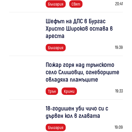
20:41
България
Свят
Шефът на ДПС в Бургас
Христо Широков остава в
ареста
19:39
България
Пожар горя над трънското
село Слишовци, огнеборците
овладяха пламъците
19:33
Трън
Крими
18-годишен уби чичо си с
дървен кол в главата
19:09
България