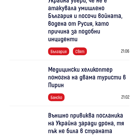
атакувала умишлено
България и посочи войната,
водена от Русия, като
причина за подобни
инциденти
21:06
България
Свят
Медицински хеликоптер
помогна на двама туристи в
Пирин
21:02
Банско
Външно привиква посланика
на Украйна заради дрона, тя
пък не била в страната