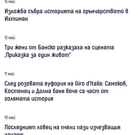
15 май
Изложба събра историята на грънчарството в
Ихтиман
12 май
Три жени от Банско разказаха на сцената
„Приказка за един живот“
11 май
След розовата еуфория на Giro d’Italia: Самоков,
Костенец и Долна баня вече са част от
голямата история
10 май
Последният ловец на пчели пази изчезващия
занаят