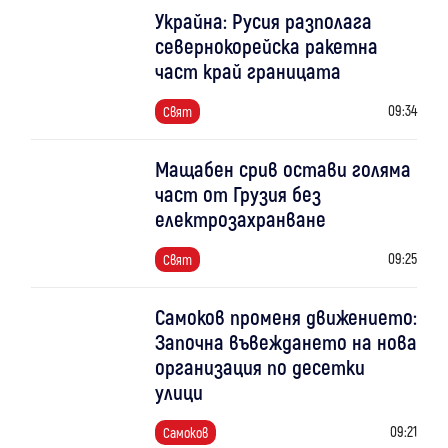
Украйна: Русия разполага
севернокорейска ракетна
част край границата
09:34
Свят
Мащабен срив остави голяма
част от Грузия без
електрозахранване
09:25
Свят
Самоков променя движението:
Започна въвеждането на нова
организация по десетки
улици
09:21
Самоков