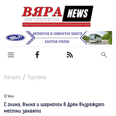
Начало
Търсене
02 юни
С глина, вълна и шарнопол в Дрен възраждат
местни занаяти