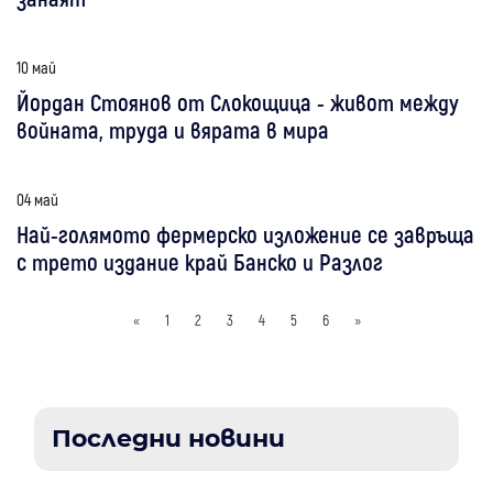
10 май
Йордан Стоянов от Слокощица - живот между
войната, труда и вярата в мира
04 май
Най-голямото фермерско изложение се завръща
с трето издание край Банско и Разлог
«
1
2
3
4
5
6
»
Последни новини