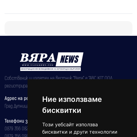
Собственик и издател на вестник "Вяра" е "АВС КО" ООД,
регистрирана на 08.05.2002 година.
Адрес на редакцията
Ние използваме
Град Дупница, ул.''Христо Ботев" 43
бисквитки
Телефони за реклама и абонаменти
Този уебсайт използва
0879 356 082
бисквитки и други технологии
0879 356 098