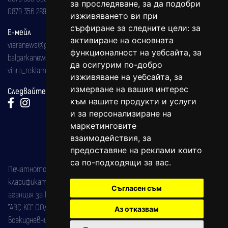
за проследяване, за да подобри
0879 356 289
изживяването ви при
сърфиране за следните цели:
за
Е-мейл
активиране на основната
viaranews@gmail.com
функционалност на уебсайта
,
за
balgarkanews@gmail.com
да осигурим по-добро
viara_reklama@mail.bg
изживяване на уебсайта
,
за
измерване на вашия интерес
Следвайте ни:
към нашите продукти и услуги
и за персонализиране на
маркетинговите
взаимодействия
,
за
предоставяне на реклами които
са по-подходящи за вас
.
Печатното издание на вестника е регистрирано в националния
класификатор на печатните издания (Българска национална
Съгласен съм
агенция за ISSN) под номер: ISSN 1312-4722.
"АВС КО" ООД е притежател на марката: Вяра информационен
Аз отказвам
всекидневник на югозападна България, със свидетелство за марка