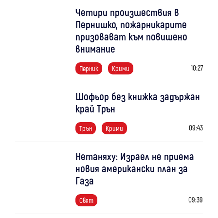
Четири произшествия в
Пернишко, пожарникарите
призовават към повишено
внимание
10:27
Перник
Крими
Шофьор без книжка задържан
край Трън
09:43
Трън
Крими
Нетаняху: Израел не приема
новия американски план за
Газа
09:39
Свят