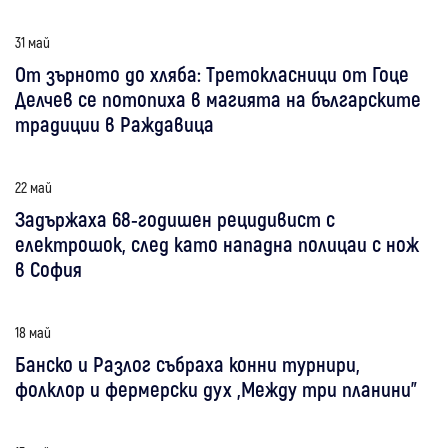
31 май
От зърното до хляба: Третокласници от Гоце
Делчев се потопиха в магията на българските
традиции в Раждавица
22 май
Задържаха 68-годишен рецидивист с
електрошок, след като нападна полицаи с нож
в София
18 май
Банско и Разлог събраха конни турнири,
фолклор и фермерски дух „Между три планини”