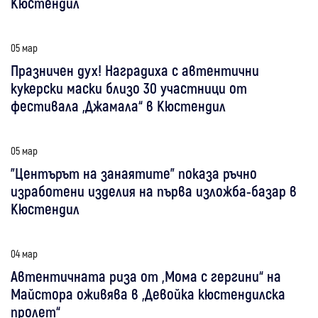
Кюстендил
05 мар
Празничен дух! Наградиха с автентични
кукерски маски близо 30 участници от
фестивала „Джамала“ в Кюстендил
05 мар
"Центърът на занаятите" показа ръчно
изработени изделия на първа изложба-базар в
Кюстендил
04 мар
Автентичната риза от „Мома с гергини“ на
Майстора оживява в „Девойка кюстендилска
пролет“