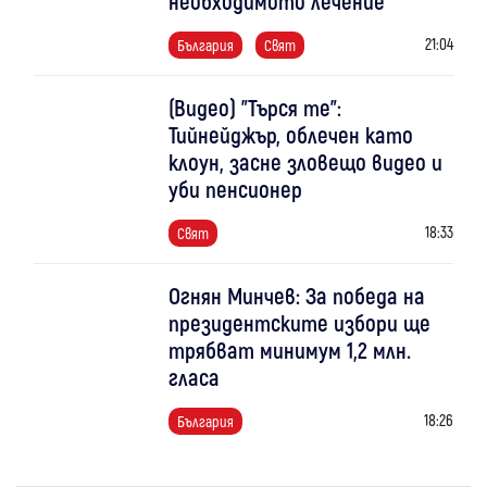
необходимото лечение
21:04
България
Свят
(Видео) "Търся те":
Тийнейджър, облечен като
клоун, засне зловещо видео и
уби пенсионер
18:33
Свят
Огнян Минчев: За победа на
президентските избори ще
трябват минимум 1,2 млн.
гласа
18:26
България