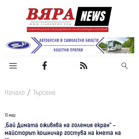
Начало
Търсене
13 мар
„Бай Димата оживява на големия екран“ –
майсторът кошничар гостува на кмета на