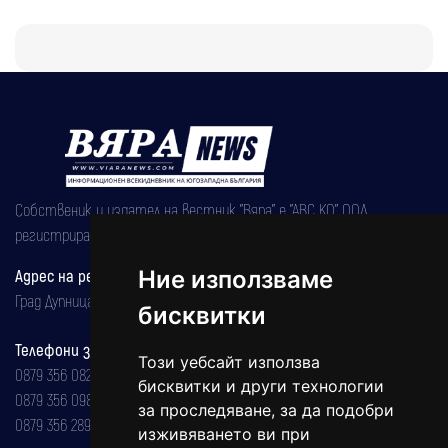
Собственик и издател на вестник "Вяра" е "АВС КО" ООД,
регистрирана на 08.05.2002 година.
Адрес на редакцията
Ние използваме
Град Дупница, ул.''Христо Ботев" 43
бисквитки
Телефони за реклама и абонаменти
Този уебсайт използва
0879 356 082
бисквитки и други технологии
0879 356 098
за проследяване, за да подобри
0879 356 289
изживяването ви при