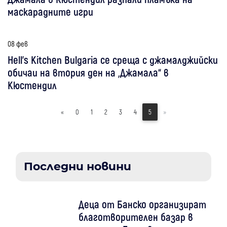
маскарадните игри
08 фев
​Hell's Kitchen Bulgaria се среща с джамалджийски
обичаи на втория ден на „Джамала“ в
Кюстендил
«
0
1
2
3
4
5
»
Последни новини
Деца от Банско организират
благотворителен базар в