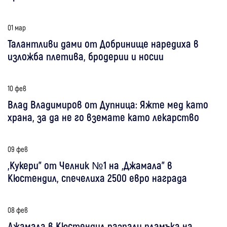
01 мар
Талантливи дами от Добринище наредиха в
изложба плетива, бродерии и носии
10 фев
Влад Владимиров от Дупница: Яжте мед като
храна, за да не го вземате като лекарство
09 фев
„Кукери” от Челник №1 на „Джамала” в
Кюстендил, спечелиха 2500 евро награда
08 фев
Джамала в Кюстендил разпали пламъка на