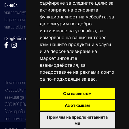
сърфиране за следните цели:
за
Е-мейл
активиране на основната
viaranews@gmail.com
функционалност на уебсайта
,
за
balgarkanews@gmail.com
да осигурим по-добро
viara_reklama@mail.bg
изживяване на уебсайта
,
за
измерване на вашия интерес
Следвайте ни:
към нашите продукти и услуги
и за персонализиране на
маркетинговите
взаимодействия
,
за
предоставяне на реклами които
са по-подходящи за вас
.
Печатното издание на вестника е регистрирано в националния
класификатор на печатните издания (Българска национална
Съгласен съм
агенция за ISSN) под номер: ISSN 1312-4722.
"АВС КО" ООД е притежател на марката: Вяра информационен
Аз отказвам
всекидневник на югозападна България, със свидетелство за марка
Промяна на предпочитанията
рег. номер: 47857/11.05.2004 година.
ми