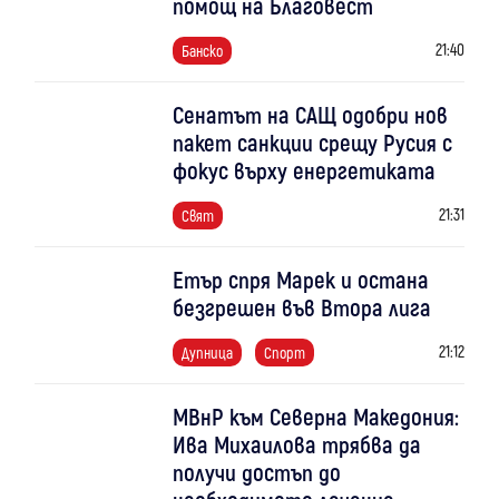
помощ на Благовест
21:40
Банско
Сенатът на САЩ одобри нов
пакет санкции срещу Русия с
фокус върху енергетиката
21:31
Свят
Етър спря Марек и остана
безгрешен във Втора лига
21:12
Дупница
Спорт
МВнР към Северна Македония:
Ива Михаилова трябва да
получи достъп до