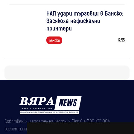
НАП удари търговци в Банско:
Засякоха нефискални
принтери
17:55
Банско
Собственик и издател на вестник "Вяра" е "АВС КО" ООД,
регистрирана на 08.05.2002 година.