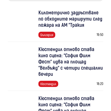
Километрично задръстване
по обходните маршрути след
пожара на АМ "Тракия
19:50
България
Кюстендил отново става
кино сцена: “София Филм
Фест“ идва на площад
“Велбъжд“ с четири специални
вечери
18:20
Кюстендил
Кюстендил отново става
кино сцена: “София Филм
Фест“ идва на площад