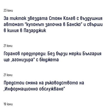
23 юни
За тикток звездата Стоян Колев с въздушния
автомат “купонът започна в Банско” и свърши
в килия в Пазарджик
21 юни
Горанов предупреди: Без бързи мерки България
ще „агонизира“ с бюджета
21 юни
Предстои смяна на ръководството на
„Информационно обслужване”
19 юни