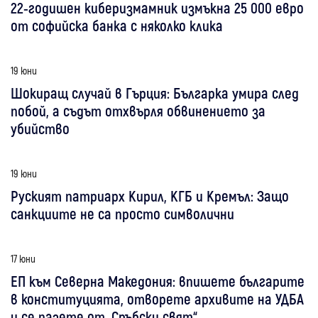
22-годишен киберизмамник измъкна 25 000 евро
от софийска банка с няколко клика
19 юни
Шокиращ случай в Гърция: Българка умира след
побой, а съдът отхвърля обвинението за
убийство
19 юни
Руският патриарх Кирил, КГБ и Кремъл: Защо
санкциите не са просто символични
17 юни
ЕП към Северна Македония: впишете българите
в конституцията, отворете архивите на УДБА
и се пазете от „Сръбски свят“