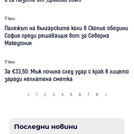
17 юни
Палежът на българските коли в Скопие обедини
София преди решаващия вот за Северна
Македония
17 юни
За €33,50: Мъж почина след удар с крак в лицето
заради неплатена сметка
«
1
2
3
4
5
6
7
8
»
Последни новини