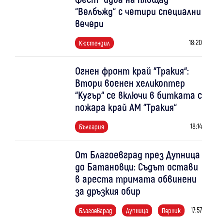
“Велбъжд“ с четири специални
вечери
18:20
Кюстендил
Огнен фронт край “Тракия“:
Втори военен хеликоптер
“Кугър“ се включи в битката с
пожара край АМ “Тракия“
18:14
България
От Благоевград през Дупница
до Батановци: Съдът остави
в ареста тримата обвинени
за дръзкия обир
17:57
Благоевград
Дупница
Перник