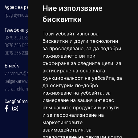
Адрес на редакцията
Ние използваме
Град Дупница, ул.''Христо Ботев" 43
бисквитки
Телефони за реклама и абонаменти
Този уебсайт използва
0879 356 082
бисквитки и други технологии
0879 356 098
за проследяване, за да подобри
0879 356 289
изживяването ви при
сърфиране за следните цели:
за
Е-мейл
активиране на основната
viaranews@gmail.com
функционалност на уебсайта
,
за
balgarkanews@gmail.com
да осигурим по-добро
viara_reklama@mail.bg
изживяване на уебсайта
,
за
измерване на вашия интерес
Следвайте ни:
към нашите продукти и услуги
и за персонализиране на
маркетинговите
взаимодействия
,
за
предоставяне на реклами които